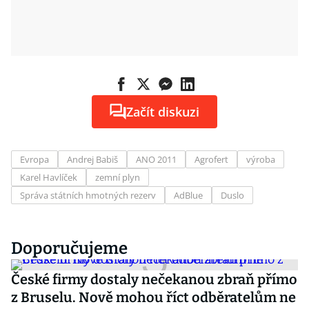
Začít diskuzi
Evropa
Andrej Babiš
ANO 2011
Agrofert
výroba
Karel Havlíček
zemní plyn
Správa státních hmotných rezerv
AdBlue
Duslo
Doporučujeme
České firmy dostaly nečekanou zbraň přímo
z Bruselu. Nově mohou říct odběratelům ne