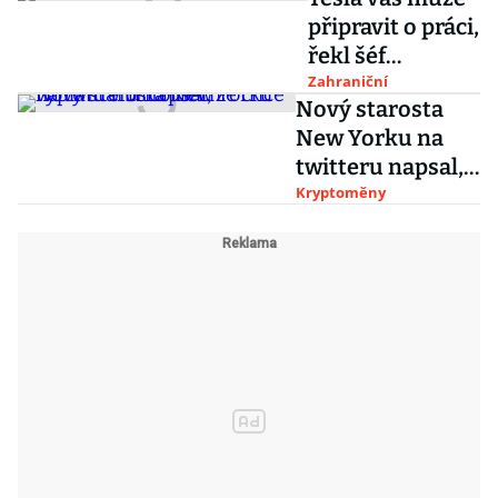
připravit o práci,
řekl šéf
Volkswagenu
Zahraniční
Nový starosta
Diess svým
New Yorku na
zaměstnancům
twitteru napsal,
že chce výplatu v
Kryptoměny
bitcoinech