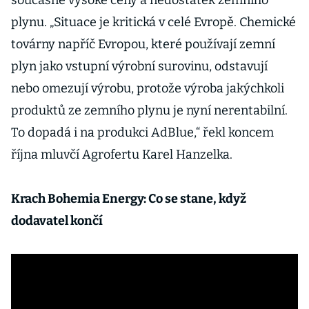
současné vysoké ceny a nedostatek zemního
plynu. „Situace je kritická v celé Evropě. Chemické
továrny napříč Evropou, které používají zemní
plyn jako vstupní výrobní surovinu, odstavují
nebo omezují výrobu, protože výroba jakýchkoli
produktů ze zemního plynu je nyní nerentabilní.
To dopadá i na produkci AdBlue,“ řekl koncem
října mluvčí Agrofertu Karel Hanzelka.
Krach Bohemia Energy: Co se stane, když
dodavatel končí