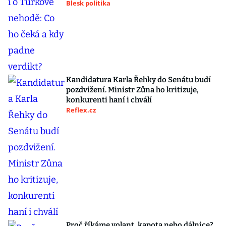
Blesk politika
Kandidatura Karla Řehky do Senátu budí
pozdvižení. Ministr Zůna ho kritizuje,
konkurenti haní i chválí
Reflex.cz
Proč říkáme volant, kapota nebo dálnice?