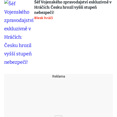
Šéf Vojenského zpravodajství exkluzivně v
Hráčích: Česku hrozil vyšší stupeň
nebezpečí!
Blesk hráči