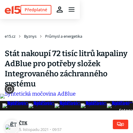
Předplatné
e15.cz
Byznys
Průmysl a energetika
Stát nakoupí 72 tisíc litrů kapaliny
AdBlue pro potřeby složek
Integrovaného záchranného
systému
Fotoga
ČTK
0
5. listopadu 2021
·
09:57