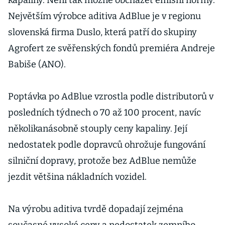
kapaliny. Není tak možné obcházet emisní normy.
Největším výrobce aditiva AdBlue je v regionu
slovenská firma Duslo, která patří do skupiny
Agrofert ze svěřenských fondů premiéra Andreje
Babiše (ANO).
Poptávka po AdBlue vzrostla podle distributorů v
posledních týdnech o 70 až 100 procent, navíc
několikanásobně stouply ceny kapaliny. Její
nedostatek podle dopravců ohrožuje fungování
silniční dopravy, protože bez AdBlue nemůže
jezdit většina nákladních vozidel.
Na výrobu aditiva tvrdě dopadají zejména