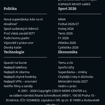
6 lehkých letních salátů
Politika
Sport 2026
Nová superdávka: kdo na ní
MMA
dosáhne?
Fotbal 2026/27
Sjezd sudetských Němců
Hokej 2026
Proč vláda zavádí EET?
Tenis 2026
Padni komu padni
F1 2026
Výpověď z práce vzor
Atletika 2026
Divoký kačer
Cyklistika 2026
Technologie
Ekonomika
SpaceX na burze
Temu a clo
Nejlepší telefony
Spořicí účty
Nejlepší AI zdarma
Superdávka – změny
Nejlepší chytré hodinky
Chybějící roky k důchodu
Nejlepší VPN – srovnání
Minimální mzda 2027
Netflix filmy a seriály
Vedro v práci
© 2001 - 2026 Copyright
CZECH NEWS CENTER a.s.
se sídlem náměstí Marie Schmolkové 3493/1, 100 00 Praha 10 -
Strašnice, IČO: 02346826, zapsána v OR, sp.zn. B 19490 a dodavatelé
obsahu