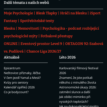
Další témata z našich webů
Moje Psychologie
Blesk Tlapky
Hráči na Blesku
iSport
Fantasy
Spotřebitelské testy
Blesku
Nemovitosti
Psychologika - podcast rozbíjející
psychologické mýty
Fotbalové přestupy
ONLINE
Eventový prostor Level 9
OKTAGON 92: Szabová
vs. Pudilová
Chance Liga 2026/27
Aktuálně
Léto 2026
Epicentrum
Karlovarský filmový festival
Neštovice: příznaky, léčba
2026
V čem jezdí Yamal a Mesii?
Znamení, že jste potkali
Kvízy pro seniory
někoho z minulého života
Kalendář úplňků 2026
Astronomické úkazy 2026:
Co je bodycount?
zatmění slunce a další
Jak obléci miminko při
vysokých teplotách?
Jak na dokonalé letní mojito