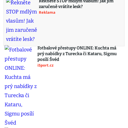
Řekněte STOP mdlým vlasům! Jak jim
zaručeně vrátíte lesk?
Reklama
Fotbalové přestupy ONLINE: Kuchta má
prý nabídky z Turecka či Kataru, Sigmu
posílí Švéd
iSport.cz