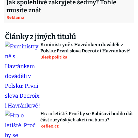
Jak spolehlivě zakryjete šediny? Tohle
musíte znát
Reklama
Články z jiných titulů
Exministryně s Havránkem dováděli v
Polsku: První slova Decroix i Havránkové!
Blesk politika
Hra o letiště. Proč by se Babišovi hodilo dát
část ruzyňských akcií na burzu?
Reflex.cz