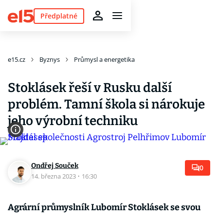
Předplatné
e15.cz
Byznys
Průmysl a energetika
Stoklásek řeší v Rusku další
problém. Tamní škola si nárokuje
jeho výrobní techniku
Ondřej Souček
0
14. března 2023
·
16:30
Agrární průmyslník Lubomír Stoklásek se svou