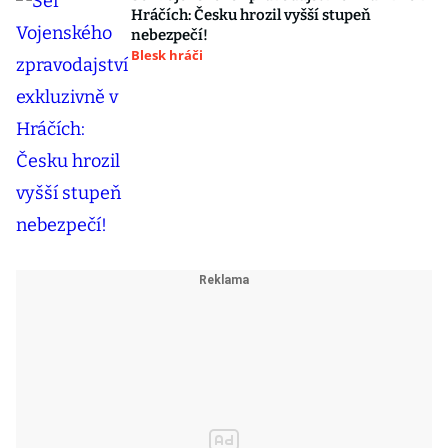
Hráčích: Česku hrozil vyšší stupeň
nebezpečí!
Blesk hráči