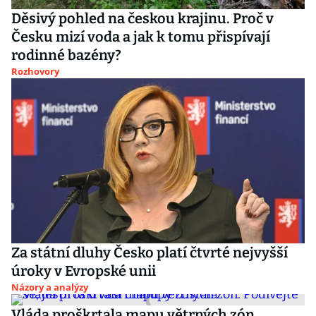
Děsivý pohled na českou krajinu. Proč v
Česku mizí voda a jak k tomu přispívají
rodinné bazény?
Rozhovory
Za státní dluhy Česko platí čtvrté nejvyšší
úroky v Evropské unii
Názory a analýzy
Vláda proškrtala mapu větrných zón.