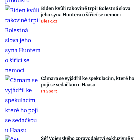
Biden kvůli rakovině trpí! Bolestná slova
jeho syna Huntera o šířící se nemoci
Blesk.cz
Câmara se vyjádřil ke spekulacím, které ho
pojí se sedačkou u Haasu
F1 Sport
Šéf Vojenského zpravodajství exkluzivně v