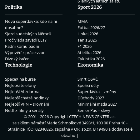
6 lehkých letních salátů
Politika
Sport 2026
Nová superdávka: kdo na ní
MMA
dosáhne?
Fotbal 2026/27
Sjezd sudetských Němců
Hokej 2026
Proč vláda zavádí EET?
Tenis 2026
Padni komu padni
F1 2026
Výpověď z práce vzor
Atletika 2026
Divoký kačer
Cyklistika 2026
Technologie
Ekonomika
SpaceX na burze
Smrt OSVČ
Nejlepší telefony
Spořicí účty
Nejlepší AI zdarma
Superdávka – změny
Nejlepší chytré hodinky
Důchody 2027
Nejlepší VPN – srovnání
Minimální mzda 2027
Netflix filmy a seriály
Senior Pas – slevy
© 2001 - 2026 Copyright
CZECH NEWS CENTER a.s.
se sídlem náměstí Marie Schmolkové 3493/1, 100 00 Praha 10 -
Strašnice, IČO: 02346826, zapsána v OR, sp.zn. B 19490 a dodavatelé
obsahu