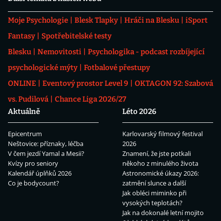
Moje Psychologie
Blesk Tlapky
Hráči na Blesku
iSport
Fantasy
Spotřebitelské testy
Blesku
Nemovitosti
Psychologika - podcast rozbíjející
psychologické mýty
Fotbalové přestupy
ONLINE
Eventový prostor Level 9
OKTAGON 92: Szabová
vs. Pudilová
Chance Liga 2026/27
Aktuálně
Léto 2026
Epicentrum
Karlovarský filmový festival
Neštovice: příznaky, léčba
2026
V čem jezdí Yamal a Mesii?
Znamení, že jste potkali
Kvízy pro seniory
někoho z minulého života
Kalendář úplňků 2026
Astronomické úkazy 2026:
Co je bodycount?
zatmění slunce a další
Jak obléci miminko při
vysokých teplotách?
Jak na dokonalé letní mojito