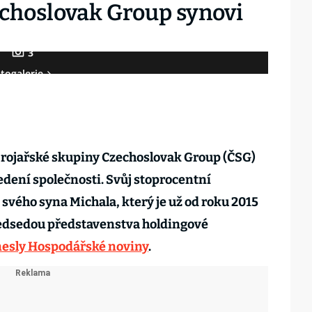
choslovak Group synovi
3
togalerie
brojařské skupiny Czechoslovak Group (ČSG)
edení společnosti. Svůj stoprocentní
 svého syna Michala, který je už od roku 2015
edsedou představenstva holdingové
nesly Hospodářské noviny
.