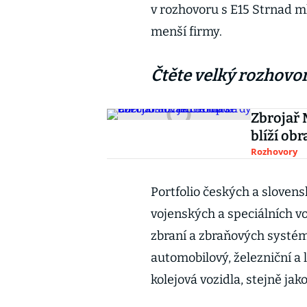
v rozhovoru s E15 Strnad mla
menší firmy.
Čtěte velký rozhovo
Zbrojař 
blíží ob
Rozhovory
Portfolio českých a sloven
vojenských a speciálních v
zbraní a zbraňových systém
automobilový, železniční a
kolejová vozidla, stejně jako