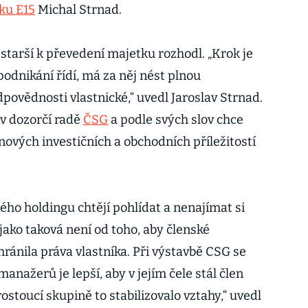
íku E15
Michal Strnad.
starší k převedení majetku rozhodl. „Krok je
odnikání řídí, má za něj nést plnou
povědnosti vlastnické,“ uvedl Jaroslav Strnad.
 v dozorčí radě
ČSG
a podle svých slov chce
nových investičních a obchodních příležitostí
ého holdingu chtějí pohlídat a nenajímat si
jako taková není od toho, aby členské
chránila práva vlastníka. Při výstavbě CSG se
anažerů je lepší, aby v jejím čele stál člen
rostoucí skupině to stabilizovalo vztahy,“ uvedl