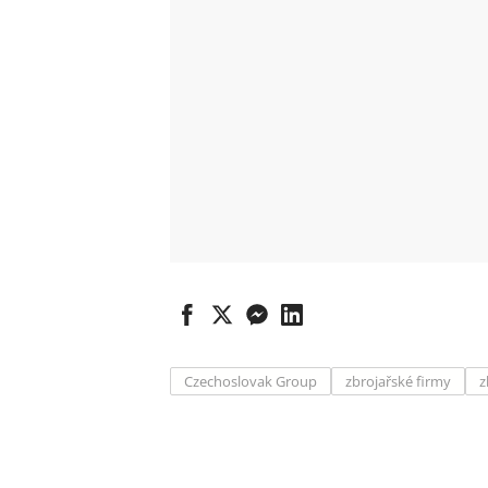
Czechoslovak Group
zbrojařské firmy
z