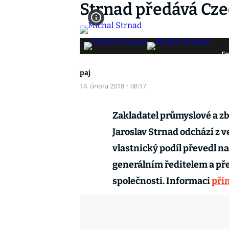
Strnad předává Cze
Fo
paj
14. února 2018
·
08:17
Zakladatel průmyslové a z
Jaroslav Strnad odchází z v
vlastnický podíl převedl na
generálním ředitelem a př
společnosti. Informaci
při