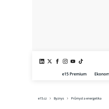
e15 Premium
Ekonom
e15.cz
Byznys
Průmysl a energetika