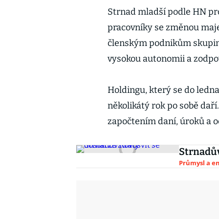
Strnad mladší podle HN proh
pracovníky se změnou majet
členským podnikům skupiny
vysokou autonomii a zodpoví
Holdingu, který se do ledna
několikátý rok po sobě daří
započtením daní, úroků a od
Strnadův
Průmysl a e