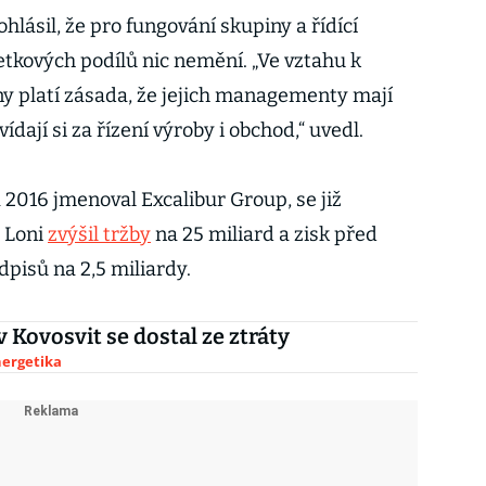
lásil, že pro fungování skupiny a řídící
kových podílů nic nemění. „Ve vztahu k
 platí zásada, že jejich managementy mají
dají si za řízení výroby i obchod,“ uvedl.
 2016 jmenoval Excalibur Group, se již
. Loni
zvýšil tržby
na 25 miliard a zisk před
pisů na 2,5 miliardy.
 Kovosvit se dostal ze ztráty
nergetika