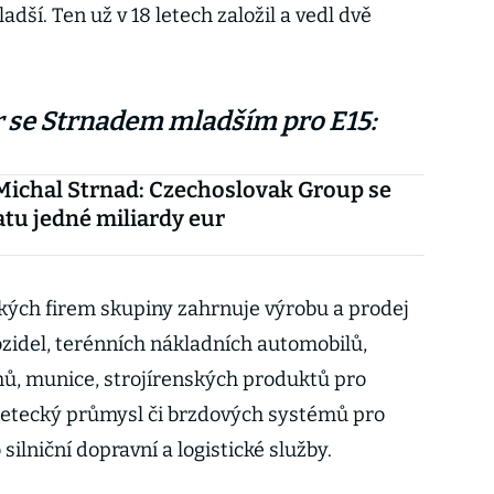
dší. Ten už v 18 letech založil a vedl dvě
r se Strnadem mladším pro E15:
Michal Strnad: Czechoslovak Group se
ratu jedné miliardy eur
ských firem skupiny zahrnuje výrobu a prodej
ozidel, terénních nákladních automobilů,
ů, munice, strojírenských produktů pro
 letecký průmysl či brzdových systémů pro
 silniční dopravní a logistické služby.