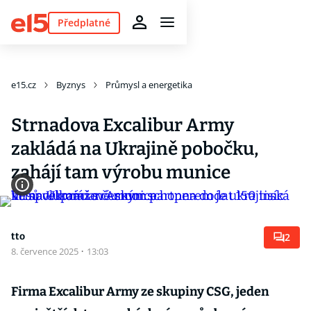
Předplatné
e15.cz
Byznys
Průmysl a energetika
Strnadova Excalibur Army
zakládá na Ukrajině pobočku,
zahájí tam výrobu munice
tto
2
8. července 2025
·
13:03
Firma Excalibur Army ze skupiny CSG, jeden