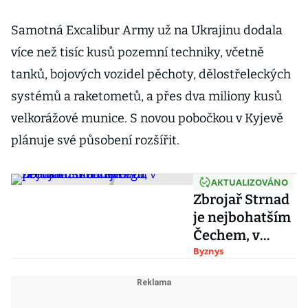
Samotná Excalibur Army už na Ukrajinu dodala
více než tisíc kusů pozemní techniky, včetně
tanků, bojových vozidel pěchoty, dělostřeleckých
systémů a raketometů, a přes dva miliony kusů
velkorážové munice. S novou pobočkou v Kyjevě
plánuje své působení rozšířit.
AKTUALIZOVÁNO
Zbrojař Strnad
je nejbohatším
Čechem, v
žebříčku
Byznys
Bloombergu
předstihl
Kellnerovou