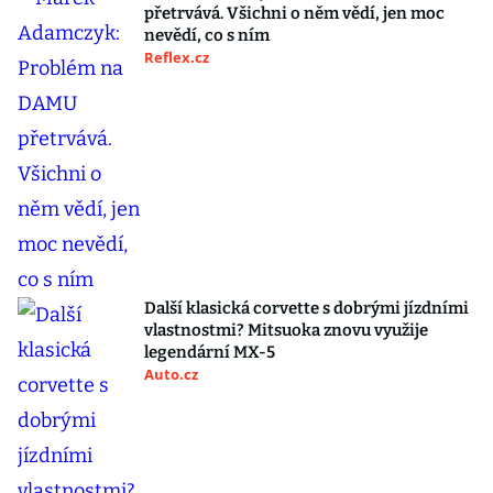
přetrvává. Všichni o něm vědí, jen moc
nevědí, co s ním
Reflex.cz
Další klasická corvette s dobrými jízdními
vlastnostmi? Mitsuoka znovu využije
legendární MX-5
Auto.cz