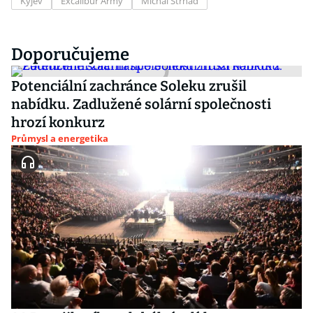
Kyjev
Excalibur Army
Michal Strnad
Doporučujeme
Potenciální zachránce Soleku zrušil
nabídku. Zadlužené solární společnosti
hrozí konkurz
Průmysl a energetika