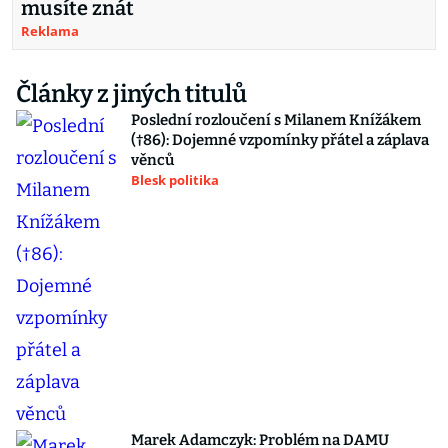
musíte znát
Reklama
Články z jiných titulů
Poslední rozloučení s Milanem Knížákem
(†86): Dojemné vzpomínky přátel a záplava
věnců
Blesk politika
Marek Adamczyk: Problém na DAMU