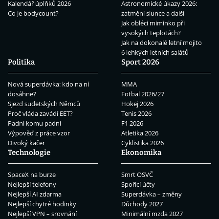
Kalendář úplňků 2026
Astronomické úkazy 2026:
Co je bodycount?
zatmění slunce a další
Jak obléci miminko při
vysokých teplotách?
Jak na dokonalé letní mojito
6 lehkých letních salátů
Politika
Sport 2026
Nová superdávka: kdo na ní
MMA
dosáhne?
Fotbal 2026/27
Sjezd sudetských Němců
Hokej 2026
Proč vláda zavádí EET?
Tenis 2026
Padni komu padni
F1 2026
Výpověď z práce vzor
Atletika 2026
Divoký kačer
Cyklistika 2026
Technologie
Ekonomika
SpaceX na burze
Smrt OSVČ
Nejlepší telefony
Spořicí účty
Nejlepší AI zdarma
Superdávka – změny
Nejlepší chytré hodinky
Důchody 2027
Nejlepší VPN – srovnání
Minimální mzda 2027