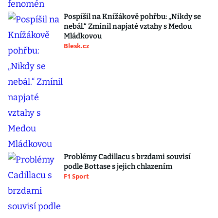
Pospíšil na Knížákově pohřbu: „Nikdy se
nebál.“ Zmínil napjaté vztahy s Medou
Mládkovou
Blesk.cz
Problémy Cadillacu s brzdami souvisí
podle Bottase s jejich chlazením
F1 Sport