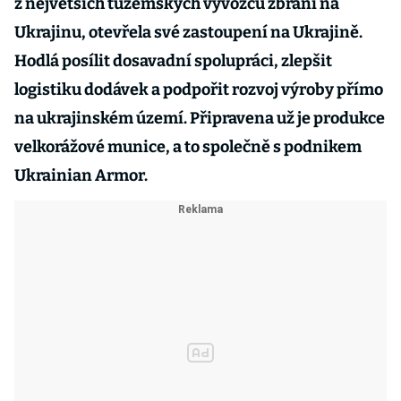
z největších tuzemských vývozců zbraní na
Ukrajinu, otevřela své zastoupení na Ukrajině.
Hodlá posílit dosavadní spolupráci, zlepšit
logistiku dodávek a podpořit rozvoj výroby přímo
na ukrajinském území. Připravena už je produkce
velkorážové munice, a to společně s podnikem
Ukrainian Armor.