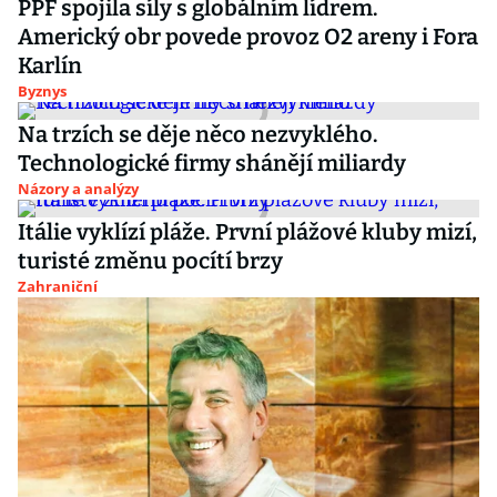
PPF spojila síly s globálním lídrem.
Americký obr povede provoz O2 areny i Fora
Karlín
Byznys
Na trzích se děje něco nezvyklého.
Technologické firmy shánějí miliardy
Názory a analýzy
Itálie vyklízí pláže. První plážové kluby mizí,
turisté změnu pocítí brzy
Zahraniční