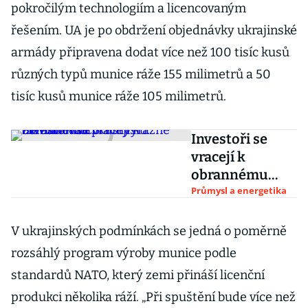
pokročilým technologiím a licencovaným
řešením. UA je po obdržení objednávky ukrajinské
armády připravena dodat více než 100 tisíc kusů
různých typů munice ráže 155 milimetrů a 50
tisíc kusů munice ráže 105 milimetrů.
Investoři se
vracejí k
obrannému
průmyslu.
Průmysl a energetika
Strnadova CSG
si výrazně
V ukrajinských podmínkách se jedná o poměrně
zlevnila dluh
rozsáhlý program výroby munice podle
standardů NATO, který zemi přináší licenční
produkci několika ráží. „Při spuštění bude více než