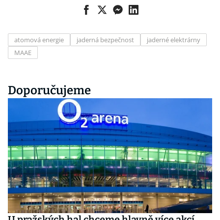
atomová energie
jaderná bezpečnost
jaderné elektrárny
MAAE
Doporučujeme
U pražských hal chceme hlavně více akcí,