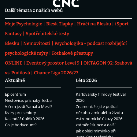
Další témata z našich webů
Moje Psychologie
Blesk Tlapky
Hráči na Blesku
iSport
Fantasy
Spotřebitelské testy
Blesku
Nemovitosti
Psychologika - podcast rozbíjející
psychologické mýty
Fotbalové přestupy
ONLINE
Eventový prostor Level 9
OKTAGON 92: Szabová
vs. Pudilová
Chance Liga 2026/27
Aktuálně
Léto 2026
Epicentrum
Karlovarský filmový festival
Neštovice: příznaky, léčba
2026
V čem jezdí Yamal a Mesii?
Znamení, že jste potkali
Kvízy pro seniory
někoho z minulého života
Kalendář úplňků 2026
Astronomické úkazy 2026:
Co je bodycount?
zatmění slunce a další
Jak obléci miminko při