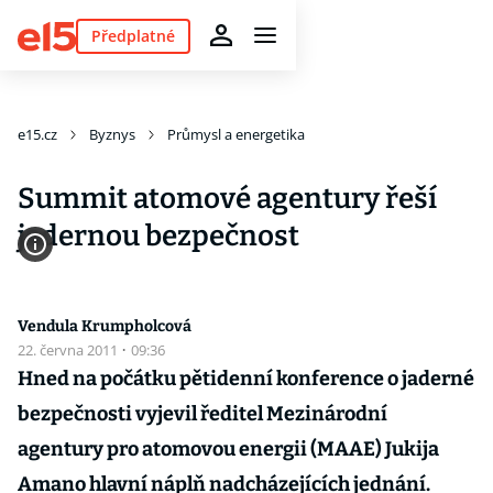
Předplatné
e15.cz
Byznys
Průmysl a energetika
Summit atomové agentury řeší
jadernou bezpečnost
Vendula Krumpholcová
22. června 2011
·
09:36
Hned na počátku pětidenní konference o jaderné
bezpečnosti vyjevil ředitel Mezinárodní
agentury pro atomovou energii (MAAE) Jukija
Amano hlavní náplň nadcházejících jednání.