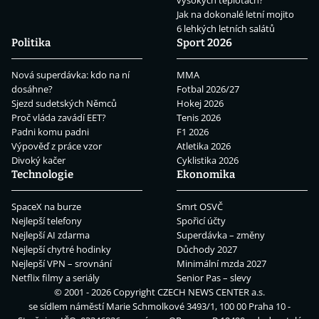
vysokých teplotách?
Jak na dokonalé letní mojito
6 lehkých letních salátů
Politika
Sport 2026
Nová superdávka: kdo na ní
MMA
dosáhne?
Fotbal 2026/27
Sjezd sudetských Němců
Hokej 2026
Proč vláda zavádí EET?
Tenis 2026
Padni komu padni
F1 2026
Výpověď z práce vzor
Atletika 2026
Divoký kačer
Cyklistika 2026
Technologie
Ekonomika
SpaceX na burze
Smrt OSVČ
Nejlepší telefony
Spořicí účty
Nejlepší AI zdarma
Superdávka – změny
Nejlepší chytré hodinky
Důchody 2027
Nejlepší VPN – srovnání
Minimální mzda 2027
Netflix filmy a seriály
Senior Pas – slevy
© 2001 - 2026 Copyright
CZECH NEWS CENTER a.s.
se sídlem náměstí Marie Schmolkové 3493/1, 100 00 Praha 10 -