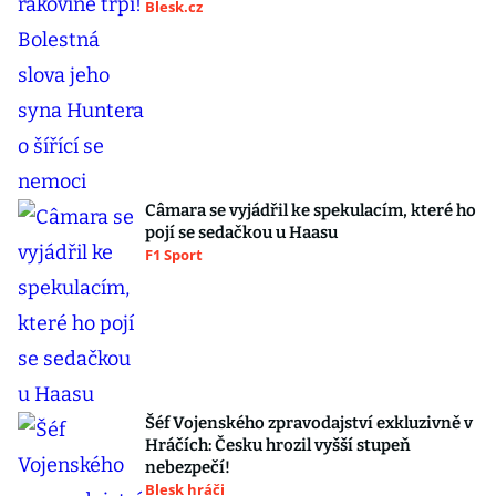
Blesk.cz
Câmara se vyjádřil ke spekulacím, které ho
pojí se sedačkou u Haasu
F1 Sport
Šéf Vojenského zpravodajství exkluzivně v
Hráčích: Česku hrozil vyšší stupeň
nebezpečí!
Blesk hráči