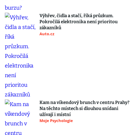
Výhřev, čidla a stačí, říká průzkum.
Pokročilá elektronika není prioritou
zákazníků
Auto.cz
Kam na víkendový brunch v centru Prahy?
Na těchto místech si dlouhou snídani
užívají i místní
Moje Psychologie