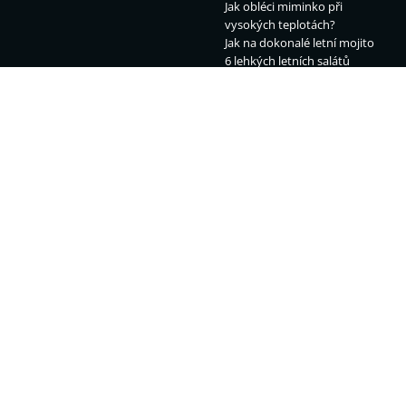
Jak obléci miminko při
vysokých teplotách?
Jak na dokonalé letní mojito
6 lehkých letních salátů
Politika
Sport 2026
Nová superdávka: kdo na ní
MMA
dosáhne?
Fotbal 2026/27
Sjezd sudetských Němců
Hokej 2026
Proč vláda zavádí EET?
Tenis 2026
Padni komu padni
F1 2026
Výpověď z práce vzor
Atletika 2026
Divoký kačer
Cyklistika 2026
Technologie
Ekonomika
SpaceX na burze
Temu a clo
Nejlepší telefony
Spořicí účty
Nejlepší AI zdarma
Superdávka – změny
Nejlepší chytré hodinky
Chybějící roky k důchodu
Nejlepší VPN – srovnání
Minimální mzda 2027
Netflix filmy a seriály
Vedro v práci
© 2001 - 2026 Copyright
CZECH NEWS CENTER a.s.