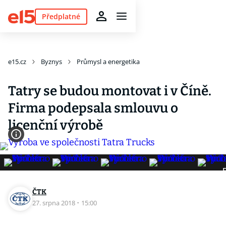
Předplatné
e15.cz
Byznys
Průmysl a energetika
Tatry se budou montovat i v Číně.
Firma podepsala smlouvu o
licenční výrobě
F
ČTK
27. srpna 2018
·
15:00