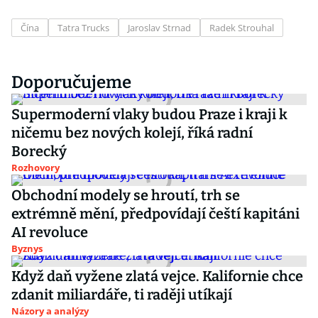
Čína
Tatra Trucks
Jaroslav Strnad
Radek Strouhal
Doporučujeme
Supermoderní vlaky budou Praze i kraji k
ničemu bez nových kolejí, říká radní
Borecký
Rozhovory
Obchodní modely se hroutí, trh se
extrémně mění, předpovídají čeští kapitáni
AI revoluce
Byznys
Když daň vyžene zlatá vejce. Kalifornie chce
zdanit miliardáře, ti raději utíkají
Názory a analýzy