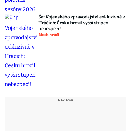
Šéf Vojenského zpravodajství exkluzivně v
Hráčích: Česku hrozil vyšší stupeň
nebezpečí!
Blesk hráči