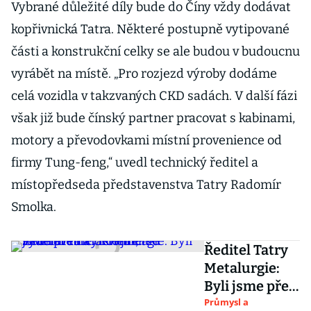
Vybrané důležité díly bude do Číny vždy dodávat
kopřivnická Tatra. Některé postupně vytipované
části a konstrukční celky se ale budou v budoucnu
vyrábět na místě. „Pro rozjezd výroby dodáme
celá vozidla v takzvaných CKD sadách. V další fázi
však již bude čínský partner pracovat s kabinami,
motory a převodovkami místní provenience od
firmy Tung-feng,“ uvedl technický ředitel a
místopředseda představenstva Tatry Radomír
Smolka.
Ředitel Tatry
Metalurgie:
Byli jsme před
krachem, teď
Průmysl a