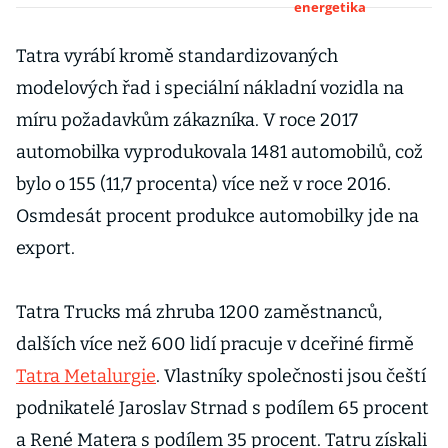
energetika
vyděláváme.
Kováře ale
Tatra vyrábí kromě standardizovaných
sháníme na
modelových řad i speciální nákladní vozidla na
Ukrajině
míru požadavkům zákazníka. V roce 2017
automobilka vyprodukovala 1481 automobilů, což
bylo o 155 (11,7 procenta) více než v roce 2016.
Osmdesát procent produkce automobilky jde na
export.
Tatra Trucks má zhruba 1200 zaměstnanců,
dalších více než 600 lidí pracuje v dceřiné firmě
Tatra Metalurgie
. Vlastníky společnosti jsou čeští
podnikatelé Jaroslav Strnad s podílem 65 procent
a René Matera s podílem 35 procent. Tatru získali