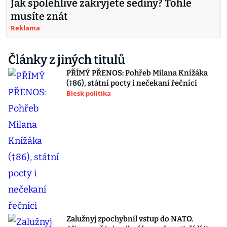
Jak spolehlivě zakryjete šediny? Tohle
musíte znát
Reklama
Články z jiných titulů
PŘÍMÝ PŘENOS: Pohřeb Milana Knížáka
(†86), státní pocty i nečekaní řečníci
Blesk politika
Zalužnyj zpochybnil vstup do NATO.