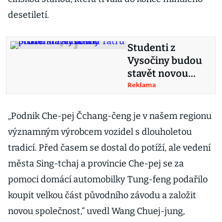
desetiletí.
Studenti z
Vysočiny budou
stavět novou
Tatru pro tamní
Reklama
silničáře
„Podnik Che-pej Čchang-čeng je v našem regionu
významným výrobcem vozidel s dlouholetou
tradicí. Před časem se dostal do potíží, ale vedení
města Sing-tchaj a provincie Che-pej se za
pomoci domácí automobilky Tung-feng podařilo
koupit velkou část původního závodu a založit
novou společnost,“ uvedl Wang Chuej-jung,