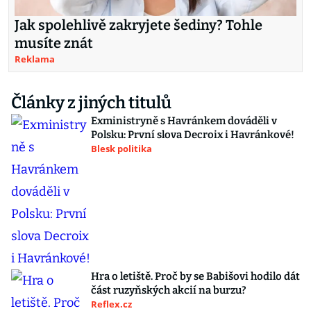
Jak spolehlivě zakryjete šediny? Tohle
musíte znát
Reklama
Články z jiných titulů
Exministryně s Havránkem dováděli v
Polsku: První slova Decroix i Havránkové!
Blesk politika
Hra o letiště. Proč by se Babišovi hodilo dát
část ruzyňských akcií na burzu?
Reflex.cz