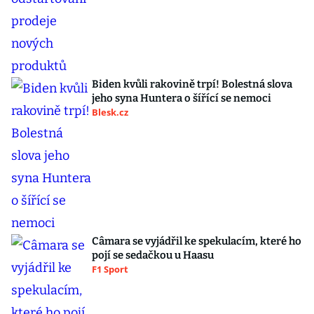
Biden kvůli rakovině trpí! Bolestná slova
jeho syna Huntera o šířící se nemoci
Blesk.cz
Câmara se vyjádřil ke spekulacím, které ho
pojí se sedačkou u Haasu
F1 Sport