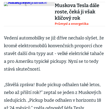
Muskova Tesla dále
roste, čeká ji však
klíčový rok
Průmysl a energetika
Vedení automobilky se již dříve nechalo slyšet, že
kromě elektromobilů konvenčních proporcí chce
stavět další dva typy aut - velké elektrické tahače
a pro Ameriku typické pickupy. Nyní se to tedy
stává skutečností.
„Skvělá zpráva! Bude pickup odhalen také letos,
nebo až příští rok?“ zeptal se jeden z Muskových
sledujících. „Pickup bude odhalen v horizontu 18
až 24 měsíců,“ zněla odpověď šéfa Tesly.