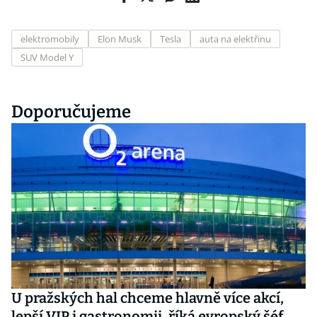
elektromobily
Elon Musk
Tesla
auta na elektřinu
SUV Model Y
Doporučujeme
U pražských hal chceme hlavně více akcí,
lepší VIP i gastronomii, říká evropský šéf