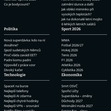
Co je bodycount?
zatmění slunce a další
Jak obléci miminko při
vysokých teplotách?
Jak na dokonalé letní mojito
6 lehkých letních salátů
Politika
Sport 2026
Nová superdávka: kdo na ní
MMA
dosáhne?
Fotbal 2026/27
Sjezd sudetských Němců
Hokej 2026
Proč vláda zavádí EET?
Tenis 2026
Padni komu padni
F1 2026
Výpověď z práce vzor
Atletika 2026
Divoký kačer
Cyklistika 2026
Technologie
Ekonomika
SpaceX na burze
Smrt OSVČ
Nejlepší telefony
Spořicí účty
Nejlepší AI zdarma
Superdávka – změny
Nejlepší chytré hodinky
Důchody 2027
Nejlepší VPN – srovnání
Minimální mzda 2027
Netflix filmy a seriály
Senior Pas – slevy