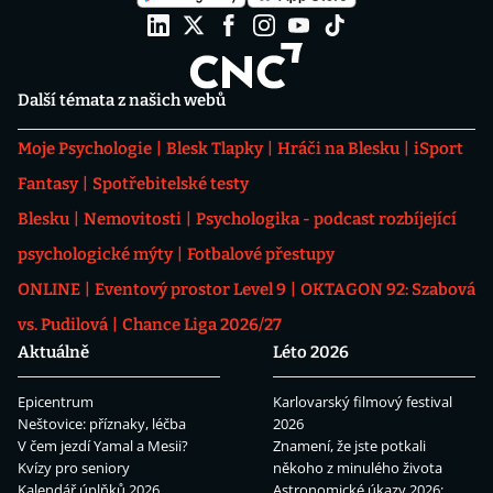
Další témata z našich webů
Moje Psychologie
Blesk Tlapky
Hráči na Blesku
iSport
Fantasy
Spotřebitelské testy
Blesku
Nemovitosti
Psychologika - podcast rozbíjející
psychologické mýty
Fotbalové přestupy
ONLINE
Eventový prostor Level 9
OKTAGON 92: Szabová
vs. Pudilová
Chance Liga 2026/27
Aktuálně
Léto 2026
Epicentrum
Karlovarský filmový festival
Neštovice: příznaky, léčba
2026
V čem jezdí Yamal a Mesii?
Znamení, že jste potkali
Kvízy pro seniory
někoho z minulého života
Kalendář úplňků 2026
Astronomické úkazy 2026: