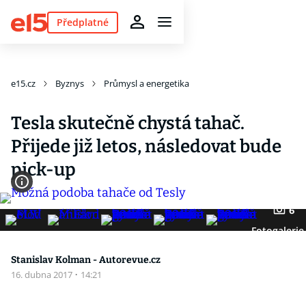
Předplatné
e15.cz
Byznys
Průmysl a energetika
Tesla skutečně chystá tahač.
Přijede již letos, následovat bude
pick-up
6
Fotogalerie
Stanislav Kolman - Autorevue.cz
16. dubna 2017
·
14:21