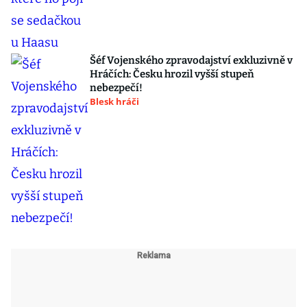
Šéf Vojenského zpravodajství exkluzivně v
Hráčích: Česku hrozil vyšší stupeň
nebezpečí!
Blesk hráči