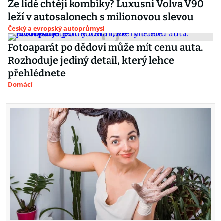
Že lidé chtějí kombíky? Luxusní Volva V90
leží v autosalonech s milionovou slevou
Český a evropský autoprůmysl
Fotoaparát po dědovi může mít cenu auta.
Rozhoduje jediný detail, který lehce
přehlédnete
Domácí