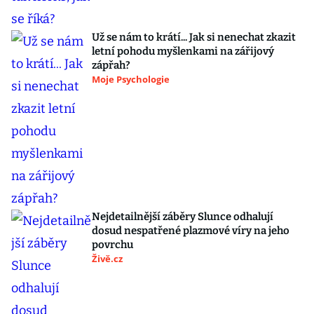
Už se nám to krátí... Jak si nenechat zkazit
letní pohodu myšlenkami na zářijový
zápřah?
Moje Psychologie
Nejdetailnější záběry Slunce odhalují
dosud nespatřené plazmové víry na jeho
povrchu
Živě.cz