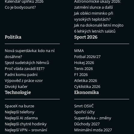
Kalendář úplňků 2026
Astronomické úkazy 2026:
Co je bodycount?
zatmění slunce a další
Jak obléci miminko při
vysokých teplotách?
Jak na dokonalé letní mojito
6 lehkých letních salátů
Politika
Sport 2026
Nová superdávka: kdo na ní
MMA
dosáhne?
Fotbal 2026/27
Sjezd sudetských Němců
Hokej 2026
Proč vláda zavádí EET?
Tenis 2026
Padni komu padni
F1 2026
Výpověď z práce vzor
Atletika 2026
Divoký kačer
Cyklistika 2026
Technologie
Ekonomika
SpaceX na burze
Smrt OSVČ
Nejlepší telefony
Spořicí účty
Nejlepší AI zdarma
Superdávka – změny
Nejlepší chytré hodinky
Důchody 2027
Nejlepší VPN – srovnání
Minimální mzda 2027