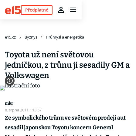
Předplatné
e15.cz
Byznys
Průmysl a energetika
Toyota už není světovou
jedničkou, z trůnu ji sesadily GM a
Volkswagen
mkr
8. srpna 2011
·
13:57
Ze symbolického trůnu ve světovém prodeji aut
sesadil japonskou Toyotu koncern General