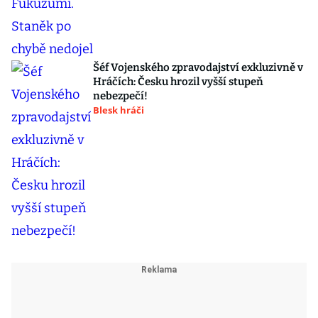
Šéf Vojenského zpravodajství exkluzivně v
Hráčích: Česku hrozil vyšší stupeň
nebezpečí!
Blesk hráči