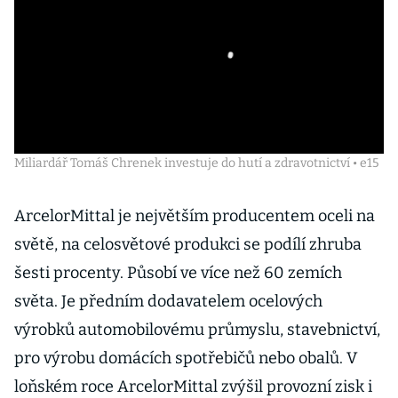
Miliardář Tomáš Chrenek investuje do hutí a zdravotnictví • e15
ArcelorMittal je největším producentem oceli na
světě, na celosvětové produkci se podílí zhruba
šesti procenty. Působí ve více než 60 zemích
světa. Je předním dodavatelem ocelových
výrobků automobilovému průmyslu, stavebnictví,
pro výrobu domácích spotřebičů nebo obalů. V
loňském roce ArcelorMittal zvýšil provozní zisk i