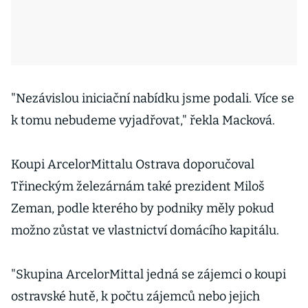
"Nezávislou iniciační nabídku jsme podali. Více se
k tomu nebudeme vyjadřovat," řekla Macková.
Koupi ArcelorMittalu Ostrava doporučoval
Třineckým železárnám také prezident Miloš
Zeman, podle kterého by podniky měly pokud
možno zůstat ve vlastnictví domácího kapitálu.
"Skupina ArcelorMittal jedná se zájemci o koupi
ostravské hutě, k počtu zájemců nebo jejich