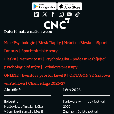
Další témata z našich webů
Moje Psychologie
Blesk Tlapky
Hráči na Blesku
iSport
Fantasy
Spotřebitelské testy
Blesku
Nemovitosti
Psychologika - podcast rozbíjející
psychologické mýty
Fotbalové přestupy
ONLINE
Eventový prostor Level 9
OKTAGON 92: Szabová
vs. Pudilová
Chance Liga 2026/27
Aktuálně
Léto 2026
Epicentrum
Karlovarský filmový festival
Neštovice: příznaky, léčba
2026
V čem jezdí Yamal a Mesii?
Znamení, že jste potkali