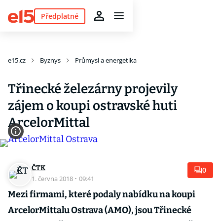
Předplatné
e15.cz
Byznys
Průmysl a energetika
Třinecké železárny projevily
zájem o koupi ostravské huti
ArcelorMittal
ČTK
0
1. června 2018
·
09:41
Mezi firmami, které podaly nabídku na koupi
ArcelorMittalu Ostrava (AMO), jsou Třinecké