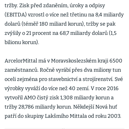
tržby. Zisk před zdaněním, úroky a odpisy
(EBITDA) vzrostl o více než třetinu na 8,4 miliardy
dolarů (téměř 180 miliard korun), tržby se pak
zvýšily o 21 procent na 68,7 miliardy dolarů (1,5
bilionu korun).
ArcelorMittal má v Moravskoslezském kraji 6500
zaměstnanců. Ročně vyrábí přes dva miliony tun
oceli zejména pro stavebnictví a strojírenství. Své
výrobky vyváží do více než 40 zemí. V roce 2016
vytvořil AMO čistý zisk 1,308 miliardy korun a
tržby 28,786 miliardy korun. Někdejší Nová huť
patří do skupiny Lakšmího Mittala od roku 2003.