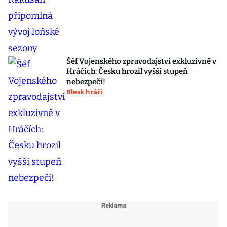
Šéf Vojenského zpravodajství exkluzivně v
Hráčích: Česku hrozil vyšší stupeň
nebezpečí!
Blesk hráči