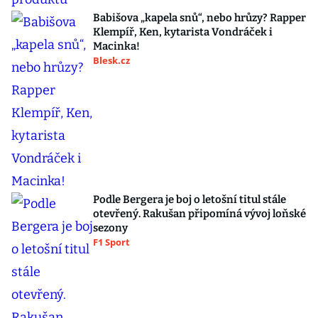
Babišova „kapela snů“, nebo hrůzy? Rapper
Klempíř, Ken, kytarista Vondráček i
Macinka!
Blesk.cz
Podle Bergera je boj o letošní titul stále
otevřený. Rakušan připomíná vývoj loňské
sezony
F1 Sport