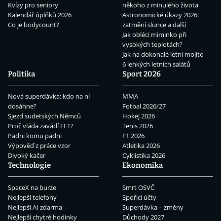
Kvízy pro seniory
někoho z minulého života
Kalendář úplňků 2026
Astronomické úkazy 2026:
Co je bodycount?
zatmění slunce a další
Jak obléci miminko při
vysokých teplotách?
Jak na dokonalé letní mojito
6 lehkých letních salátů
Politika
Sport 2026
Nová superdávka: kdo na ní
MMA
dosáhne?
Fotbal 2026/27
Sjezd sudetských Němců
Hokej 2026
Proč vláda zavádí EET?
Tenis 2026
Padni komu padni
F1 2026
Výpověď z práce vzor
Atletika 2026
Divoký kačer
Cyklistika 2026
Technologie
Ekonomika
SpaceX na burze
Smrt OSVČ
Nejlepší telefony
Spořicí účty
Nejlepší AI zdarma
Superdávka – změny
Nejlepší chytré hodinky
Důchody 2027