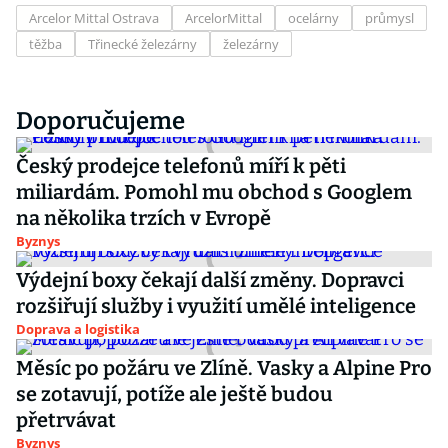
Arcelor Mittal Ostrava
ArcelorMittal
ocelárny
průmysl
těžba
Třinecké železárny
železárny
Doporučujeme
Český prodejce telefonů míří k pěti
miliardám. Pomohl mu obchod s Googlem
na několika trzích v Evropě
Byznys
Výdejní boxy čekají další změny. Dopravci
rozšiřují služby i využití umělé inteligence
Doprava a logistika
Měsíc po požáru ve Zlíně. Vasky a Alpine Pro
se zotavují, potíže ale ještě budou
přetrvávat
Byznys