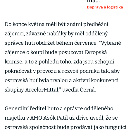
má
expandovat.
Doprava a logistika
Místní
starostové se
Do konce května měli být známi předběžní
bojí přílivu
zájemci, závazné nabídky by měl oddělený
zahraničních
správce huti obdržet během července. "Vybrané
zaměstnanců
zájemce o koupi bude posuzovat Evropská
komise, a to z pohledu toho, zda jsou schopni
pokračovat v provozu a rozvoji podniku tak, aby
ostravská huť byla trvalou a aktivní konkurencí
skupiny ArcelorMittal," uvedla Černá.
Generální ředitel huto a správce odděleného
majetku v AMO Ašók Patil už dříve uvedl, že se
ostravská společnost bude prodávat jako fungující