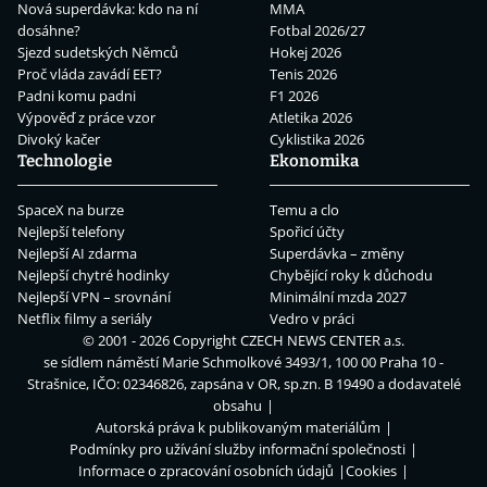
Nová superdávka: kdo na ní
MMA
dosáhne?
Fotbal 2026/27
Sjezd sudetských Němců
Hokej 2026
Proč vláda zavádí EET?
Tenis 2026
Padni komu padni
F1 2026
Výpověď z práce vzor
Atletika 2026
Divoký kačer
Cyklistika 2026
Technologie
Ekonomika
SpaceX na burze
Temu a clo
Nejlepší telefony
Spořicí účty
Nejlepší AI zdarma
Superdávka – změny
Nejlepší chytré hodinky
Chybějící roky k důchodu
Nejlepší VPN – srovnání
Minimální mzda 2027
Netflix filmy a seriály
Vedro v práci
© 2001 - 2026 Copyright
CZECH NEWS CENTER a.s.
se sídlem náměstí Marie Schmolkové 3493/1, 100 00 Praha 10 -
Strašnice, IČO: 02346826, zapsána v OR, sp.zn. B 19490 a dodavatelé
obsahu
Autorská práva k publikovaným materiálům
Podmínky pro užívání služby informační společnosti
Informace o zpracování osobních údajů
Cookies