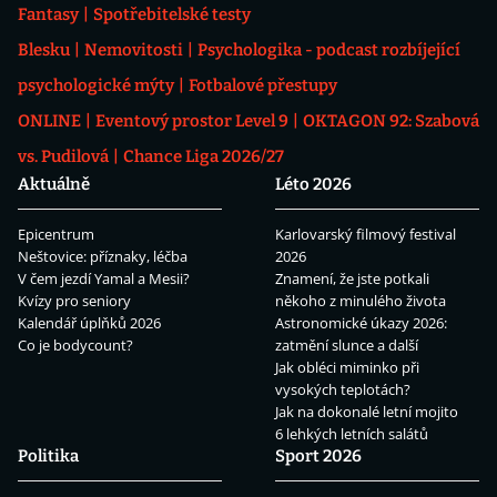
Fantasy
Spotřebitelské testy
Blesku
Nemovitosti
Psychologika - podcast rozbíjející
psychologické mýty
Fotbalové přestupy
ONLINE
Eventový prostor Level 9
OKTAGON 92: Szabová
vs. Pudilová
Chance Liga 2026/27
Aktuálně
Léto 2026
Epicentrum
Karlovarský filmový festival
Neštovice: příznaky, léčba
2026
V čem jezdí Yamal a Mesii?
Znamení, že jste potkali
Kvízy pro seniory
někoho z minulého života
Kalendář úplňků 2026
Astronomické úkazy 2026:
Co je bodycount?
zatmění slunce a další
Jak obléci miminko při
vysokých teplotách?
Jak na dokonalé letní mojito
6 lehkých letních salátů
Politika
Sport 2026