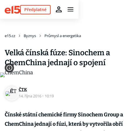
Předplatné
e15.cz
Byznys
Průmysl a energetika
Velká čínská fúze: Sinochem a
ChemChina jednají o spojení
ČTK
14. října 2016
·
10:19
Čínské státní chemické firmy Sinochem Group a
ChemChina jednají o fúzi, která by vytvořila obří