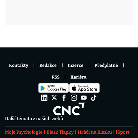
Kontakty
Redakce
Inzerce
Předplatné
RSS
Kariéra
Další témata z našich webů
Moje Psychologie
Blesk Tlapky
Hráči na Blesku
iSport