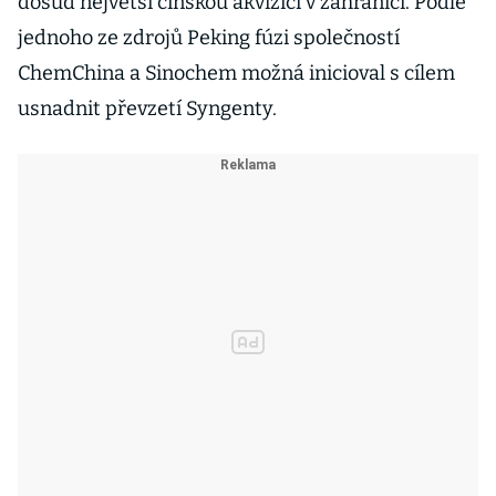
dosud největší čínskou akvizici v zahraničí. Podle
jednoho ze zdrojů Peking fúzi společností
ChemChina a Sinochem možná inicioval s cílem
usnadnit převzetí Syngenty.