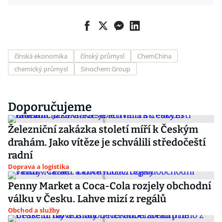
čínská ekonomika
čínský průmysl
ChemChina
chemický průmysl
Sinochem Group
Doporučujeme
Železniční zakázka století míří k Českým
drahám. Jako vítěze je schválili středočeští
radní
Doprava a logistika
Penny Market a Coca-Cola rozjely obchodní
válku v Česku. Lahve mizí z regálů
Obchod a služby