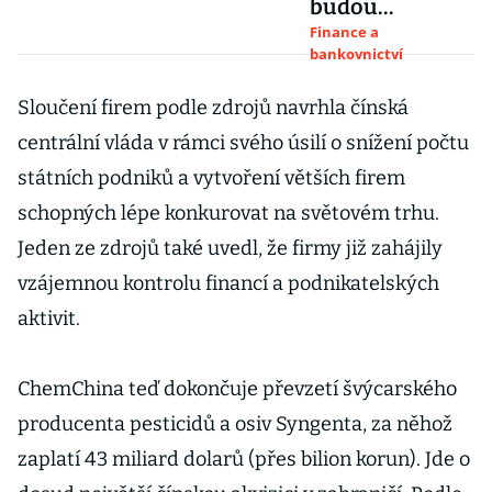
budou
potřebovat na
Finance a
bankovnictví
pokrytí
špatných úvěrů
Sloučení firem podle zdrojů navrhla čínská
přes 40 bilionů
centrální vláda v rámci svého úsilí o snížení počtu
státních podniků a vytvoření větších firem
schopných lépe konkurovat na světovém trhu.
Jeden ze zdrojů také uvedl, že firmy již zahájily
vzájemnou kontrolu financí a podnikatelských
aktivit.
ChemChina teď dokončuje převzetí švýcarského
producenta pesticidů a osiv Syngenta, za něhož
zaplatí 43 miliard dolarů (přes bilion korun). Jde o