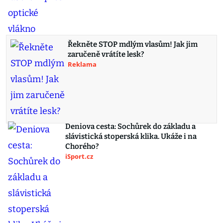
Řekněte STOP mdlým vlasům! Jak jim
zaručeně vrátíte lesk?
Reklama
Deniova cesta: Sochůrek do základu a
slávistická stoperská klika. Ukáže i na
Chorého?
iSport.cz