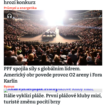
hrozí konkurz
Průmysl a energetika
PPF spojila síly s globálním lídrem.
Americký obr povede provoz O2 areny i Fora
Karlín
Byznys
Itálie vyklízí pláže. První plážové kluby mizí,
turisté změnu pocítí brzy