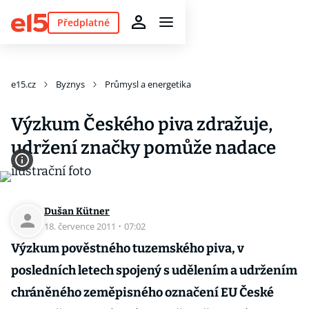
Předplatné
e15.cz
Byznys
Průmysl a energetika
Výzkum Českého piva zdražuje,
udržení značky pomůže nadace
Dušan Kütner
18. července 2011
·
07:02
Výzkum pověstného tuzemského piva, v
posledních letech spojený s udělením a udržením
chráněného zeměpisného označení EU České