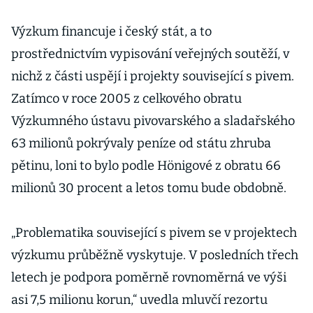
Výzkum financuje i český stát, a to
prostřednictvím vypisování veřejných soutěží, v
nichž z části uspějí i projekty související s pivem.
Zatímco v roce 2005 z celkového obratu
Výzkumného ústavu pivovarského a sladařského
63 milionů pokrývaly peníze od státu zhruba
pětinu, loni to bylo podle Hönigové z obratu 66
milionů 30 procent a letos tomu bude obdobně.
„Problematika související s pivem se v projektech
výzkumu průběžně vyskytuje. V posledních třech
letech je podpora poměrně rovnoměrná ve výši
asi 7,5 milionu korun,“ uvedla mluvčí rezortu