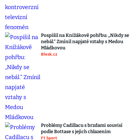
Pospíšil na Knížákově pohřbu: „Nikdy se
nebál.“ Zmínil napjaté vztahy s Medou
Mládkovou
Blesk.cz
Problémy Cadillacu s brzdami souvisí
podle Bottase s jejich chlazením
F1 Sport