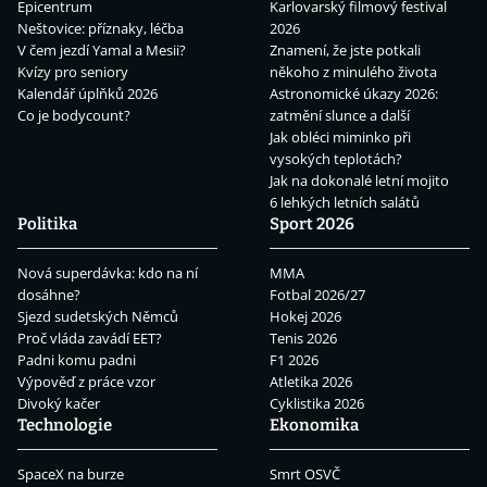
Epicentrum
Karlovarský filmový festival
Neštovice: příznaky, léčba
2026
V čem jezdí Yamal a Mesii?
Znamení, že jste potkali
Kvízy pro seniory
někoho z minulého života
Kalendář úplňků 2026
Astronomické úkazy 2026:
Co je bodycount?
zatmění slunce a další
Jak obléci miminko při
vysokých teplotách?
Jak na dokonalé letní mojito
6 lehkých letních salátů
Politika
Sport 2026
Nová superdávka: kdo na ní
MMA
dosáhne?
Fotbal 2026/27
Sjezd sudetských Němců
Hokej 2026
Proč vláda zavádí EET?
Tenis 2026
Padni komu padni
F1 2026
Výpověď z práce vzor
Atletika 2026
Divoký kačer
Cyklistika 2026
Technologie
Ekonomika
SpaceX na burze
Smrt OSVČ