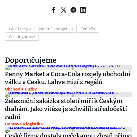
I & C Energo
jaderná energetika
Temelín
Westinghouse
Doporučujeme
Penny Market a Coca-Cola rozjely obchodní
válku v Česku. Lahve mizí z regálů
Obchod a služby
Železniční zakázka století míří k Českým
drahám. Jako vítěze je schválili středočeští
radní
Doprava a logistika
České firmy dostaly nečekanou zbraň přímo