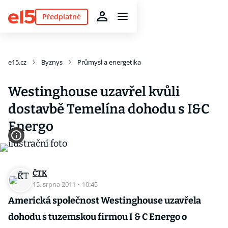
Předplatné
e15.cz
Byznys
Průmysl a energetika
Westinghouse uzavřel kvůli
dostavbě Temelína dohodu s I&C
Energo
ČTK
15. srpna 2011
·
10:45
Americká společnost Westinghouse uzavřela
dohodu s tuzemskou firmou I & C Energo o