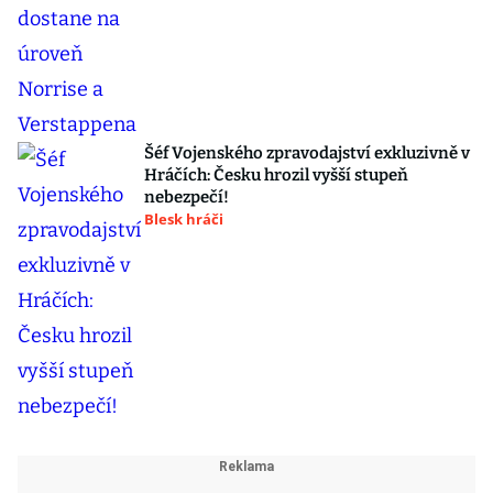
Šéf Vojenského zpravodajství exkluzivně v
Hráčích: Česku hrozil vyšší stupeň
nebezpečí!
Blesk hráči