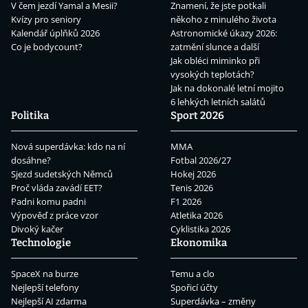
V čem jezdí Yamal a Mesii?
Znamení, že jste potkali
Kvízy pro seniory
někoho z minulého života
Kalendář úplňků 2026
Astronomické úkazy 2026:
Co je bodycount?
zatmění slunce a další
Jak obléci miminko při
vysokých teplotách?
Jak na dokonalé letní mojito
6 lehkých letních salátů
Politika
Sport 2026
Nová superdávka: kdo na ní
MMA
dosáhne?
Fotbal 2026/27
Sjezd sudetských Němců
Hokej 2026
Proč vláda zavádí EET?
Tenis 2026
Padni komu padni
F1 2026
Výpověď z práce vzor
Atletika 2026
Divoký kačer
Cyklistika 2026
Technologie
Ekonomika
SpaceX na burze
Temu a clo
Nejlepší telefony
Spořicí účty
Nejlepší AI zdarma
Superdávka – změny