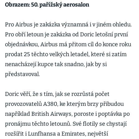
Obrazem: 50. pařížský aerosalon
Pro Airbus je zakázka významná i v jiném ohledu.
Pro obří letoun je zakázka od Doric letošní první
objednávkou, Airbus má přitom cíl do konce roku
prodat 25 těchto velkých letadel, které si zatím
nenacházejí kupce tak snadno, jak by si
představoval.
Doric věří, že s tím, jak se rozrůstá počet
provozovatelů A380, ke kterým brzy přibudou
například British Airways, poroste i poptávka po
pronájmu těchto letounů. Své flotily se chystají
rozšířit i Lunfhansa a Emirates, největší