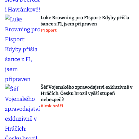
Luke Browning pro F1sport: Kdyby přišla
šance z F1, jsem připraven
F1 Sport
Šéf Vojenského zpravodajství exkluzivně v
Hráčích: Česku hrozil vyšší stupeň
nebezpečí!
Blesk hráči