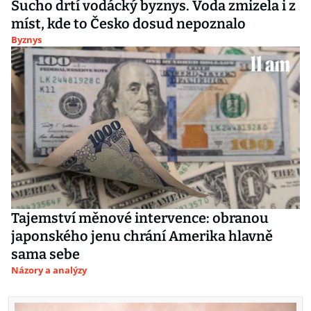
Sucho drtí vodácký byznys. Voda zmizela i z
míst, kde to Česko dosud nepoznalo
Byznys
Tajemství měnové intervence: obranou
japonského jenu chrání Amerika hlavně
sama sebe
Názory a analýzy