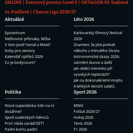
ONLINE
Eventový prostor Level 9
OKTAGON 92: Szabová
vs. Pudilová
Chance Liga 2026/27
Aktuálně
Léto 2026
Epicentrum
Karlovarský filmový festival
Neštovice: příznaky, léčba
2026
V čem jezdí Yamal a Mesii?
Znamení, že jste potkali
Kvízy pro seniory
někoho z minulého života
Kalendář úplňků 2026
Astronomické úkazy 2026:
Co je bodycount?
zatmění slunce a další
Jak obléci miminko při
vysokých teplotách?
Jak na dokonalé letní mojito
6 lehkých letních salátů
Politika
Sport 2026
Nová superdávka: kdo na ní
MMA
dosáhne?
Fotbal 2026/27
Sjezd sudetských Němců
Hokej 2026
Proč vláda zavádí EET?
Tenis 2026
Padni komu padni
F1 2026