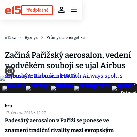
Předplatné
e15.cz
Byznys
Průmysl a energetika
Začíná Pařížský aerosalon, vedení
v odvěkém souboji se ujal Airbus
2
Fotogal
bru
17. června 2013
·
12:27
Padesátý aerosalon v Paříži se ponese ve
znamení tradiční rivality mezi evropským