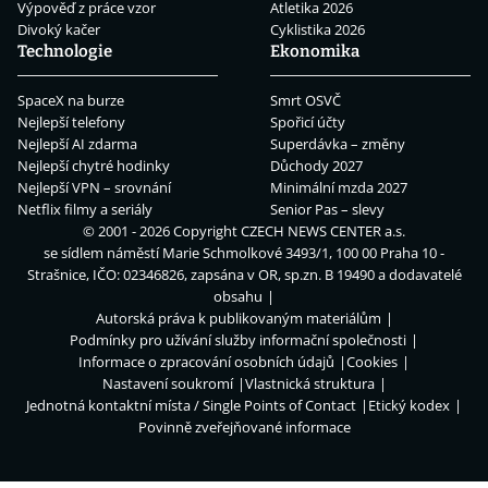
Výpověď z práce vzor
Atletika 2026
Divoký kačer
Cyklistika 2026
Technologie
Ekonomika
SpaceX na burze
Smrt OSVČ
Nejlepší telefony
Spořicí účty
Nejlepší AI zdarma
Superdávka – změny
Nejlepší chytré hodinky
Důchody 2027
Nejlepší VPN – srovnání
Minimální mzda 2027
Netflix filmy a seriály
Senior Pas – slevy
© 2001 - 2026 Copyright
CZECH NEWS CENTER a.s.
se sídlem náměstí Marie Schmolkové 3493/1, 100 00 Praha 10 -
Strašnice, IČO: 02346826, zapsána v OR, sp.zn. B 19490 a dodavatelé
obsahu
Autorská práva k publikovaným materiálům
Podmínky pro užívání služby informační společnosti
Informace o zpracování osobních údajů
Cookies
Nastavení soukromí
Vlastnická struktura
Jednotná kontaktní místa / Single Points of Contact
Etický kodex
Povinně zveřejňované informace