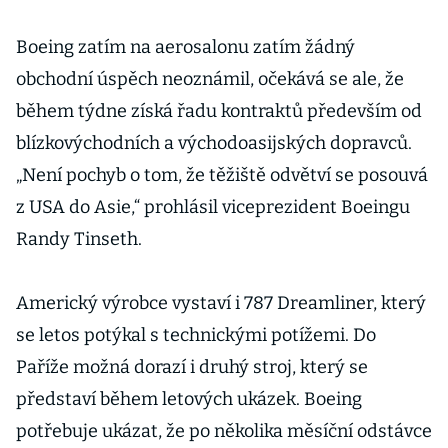
Boeing zatím na aerosalonu zatím žádný
obchodní úspěch neoznámil, očekává se ale, že
během týdne získá řadu kontraktů především od
blízkovýchodních a východoasijských dopravců.
„Není pochyb o tom, že těžiště odvětví se posouvá
z USA do Asie,“ prohlásil viceprezident Boeingu
Randy Tinseth.
Americký výrobce vystaví i 787 Dreamliner, který
se letos potýkal s technickými potížemi. Do
Paříže možná dorazí i druhý stroj, který se
představí během letových ukázek. Boeing
potřebuje ukázat, že po několika měsíční odstávce