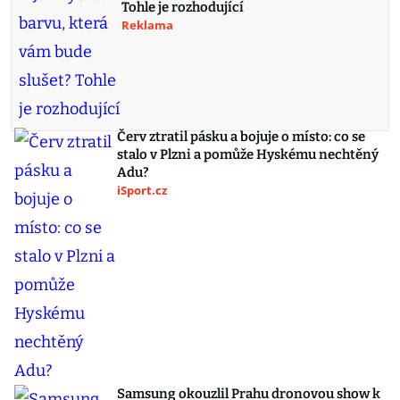
Tohle je rozhodující
Reklama
Červ ztratil pásku a bojuje o místo: co se
stalo v Plzni a pomůže Hyskému nechtěný
Adu?
iSport.cz
Samsung okouzlil Prahu dronovou show k