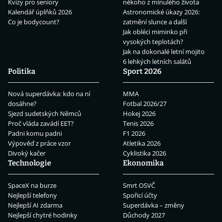
Kvízy pro seniory
někoho z minulého života
Kalendář úplňků 2026
Astronomické úkazy 2026:
Co je bodycount?
zatmění slunce a další
Jak obléci miminko při
vysokých teplotách?
Jak na dokonalé letní mojito
6 lehkých letních salátů
Politika
Sport 2026
Nová superdávka: kdo na ní
MMA
dosáhne?
Fotbal 2026/27
Sjezd sudetských Němců
Hokej 2026
Proč vláda zavádí EET?
Tenis 2026
Padni komu padni
F1 2026
Výpověď z práce vzor
Atletika 2026
Divoký kačer
Cyklistika 2026
Technologie
Ekonomika
SpaceX na burze
Smrt OSVČ
Nejlepší telefony
Spořicí účty
Nejlepší AI zdarma
Superdávka – změny
Nejlepší chytré hodinky
Důchody 2027