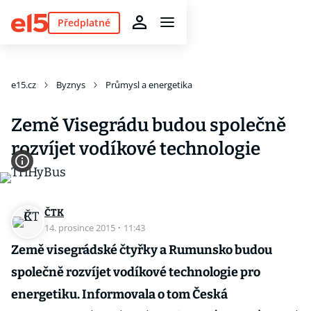
Předplatné
e15.cz
Byznys
Průmysl a energetika
Země Visegrádu budou společně
rozvíjet vodíkové technologie
ČTK
14. prosince 2015
·
11:43
Země visegrádské čtyřky a Rumunsko budou
společně rozvíjet vodíkové technologie pro
energetiku. Informovala o tom Česká