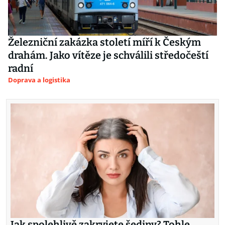
Železniční zakázka století míří k Českým
drahám. Jako vítěze je schválili středočeští
radní
Doprava a logistika
Jak spolehlivě zakryjete šediny? Tohle