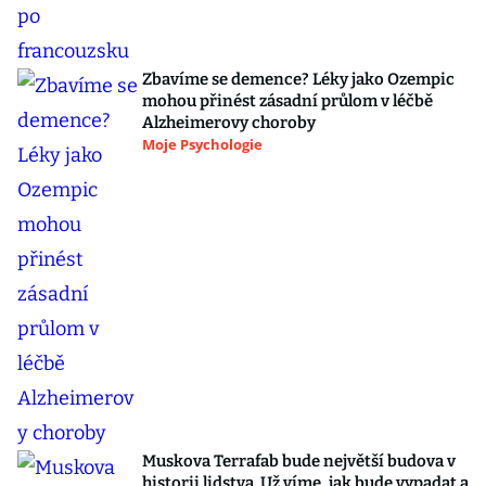
Zbavíme se demence? Léky jako Ozempic
mohou přinést zásadní průlom v léčbě
Alzheimerovy choroby
Moje Psychologie
Muskova Terrafab bude největší budova v
historii lidstva. Už víme, jak bude vypadat a