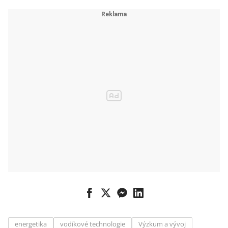
energetika
vodíkové technologie
Výzkum a vývoj