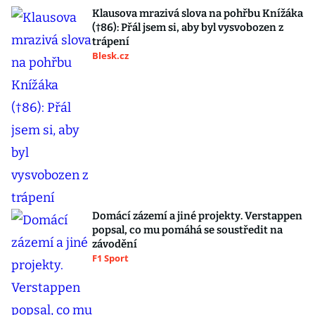
Klausova mrazivá slova na pohřbu Knížáka
(†86): Přál jsem si, aby byl vysvobozen z
trápení
Blesk.cz
Domácí zázemí a jiné projekty. Verstappen
popsal, co mu pomáhá se soustředit na
závodění
F1 Sport