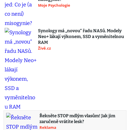
Moje Psychologie
Synology má „novou“ řadu NASů. Modely
Neo+ lákají výkonem, SSD a vyměnitelnou
RAM
Živě.cz
Řekněte STOP mdlým vlasům! Jak jim
zaručeně vrátíte lesk?
Reklama