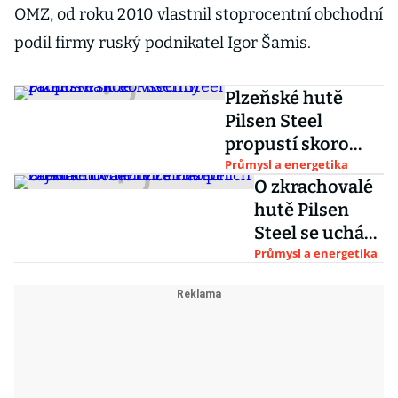
OMZ, od roku 2010 vlastnil stoprocentní obchodní
podíl firmy ruský podnikatel Igor Šamis.
Plzeňské hutě
Pilsen Steel
propustí skoro
všechny
Průmysl a energetika
O zkrachovalé
zaměstnance
hutě Pilsen
Steel se uchází
více než pět
Průmysl a energetika
zájemců.
Včetně
zahraničních
firem