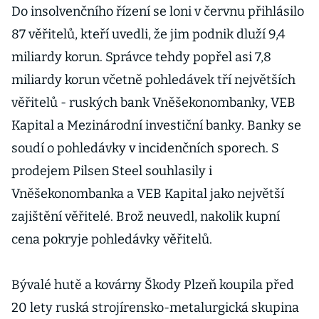
Do insolvenčního řízení se loni v červnu přihlásilo
87 věřitelů, kteří uvedli, že jim podnik dluží 9,4
miliardy korun. Správce tehdy popřel asi 7,8
miliardy korun včetně pohledávek tří největších
věřitelů - ruských bank Vněšekonombanky, VEB
Kapital a Mezinárodní investiční banky. Banky se
soudí o pohledávky v incidenčních sporech. S
prodejem Pilsen Steel souhlasily i
Vněšekonombanka a VEB Kapital jako největší
zajištění věřitelé. Brož neuvedl, nakolik kupní
cena pokryje pohledávky věřitelů.
Bývalé hutě a kovárny Škody Plzeň koupila před
20 lety ruská strojírensko-metalurgická skupina