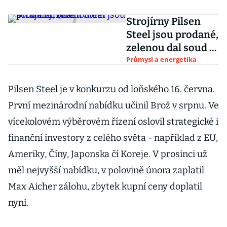
Strojírny Pilsen
Steel jsou prodané,
zelenou dal soud i
Rusové
Průmysl a energetika
Pilsen Steel je v konkurzu od loňského 16. června.
První mezinárodní nabídku učinil Brož v srpnu. Ve
vícekolovém výběrovém řízení oslovil strategické i
finanční investory z celého světa - například z EU,
Ameriky, Číny, Japonska či Koreje. V prosinci už
měl nejvyšší nabídku, v polovině února zaplatil
Max Aicher zálohu, zbytek kupní ceny doplatil
nyní.