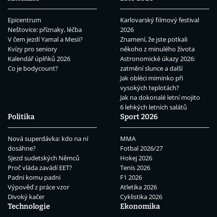
Epicentrum
Karlovarský filmový festival
Neštovice: příznaky, léčba
2026
V čem jezdí Yamal a Mesii?
Znamení, že jste potkali
Kvízy pro seniory
někoho z minulého života
Kalendář úplňků 2026
Astronomické úkazy 2026:
Co je bodycount?
zatmění slunce a další
Jak obléci miminko při
vysokých teplotách?
Jak na dokonalé letní mojito
6 lehkých letních salátů
Politika
Sport 2026
Nová superdávka: kdo na ní
MMA
dosáhne?
Fotbal 2026/27
Sjezd sudetských Němců
Hokej 2026
Proč vláda zavádí EET?
Tenis 2026
Padni komu padni
F1 2026
Výpověď z práce vzor
Atletika 2026
Divoký kačer
Cyklistika 2026
Technologie
Ekonomika