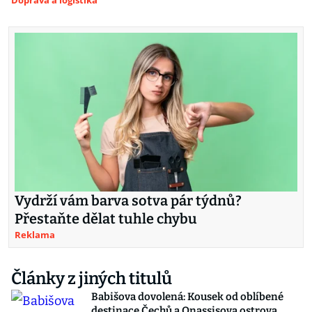
Doprava a logistika
Vydrží vám barva sotva pár týdnů?
Přestaňte dělat tuhle chybu
Reklama
Články z jiných titulů
Babišova dovolená: Kousek od oblíbené
destinace Čechů a Onassisova ostrova