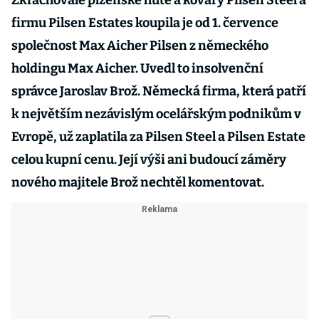
Zkrachovalé plzeňské hutě a kováry Pilsen Steel a
firmu Pilsen Estates koupila je od 1. července
společnost Max Aicher Pilsen z německého
holdingu Max Aicher. Uvedl to insolvenční
správce Jaroslav Brož. Německá firma, která patří
k největším nezávislým ocelářským podnikům v
Evropě, už zaplatila za Pilsen Steel a Pilsen Estate
celou kupní cenu. Její výši ani budoucí záměry
nového majitele Brož nechtěl komentovat.