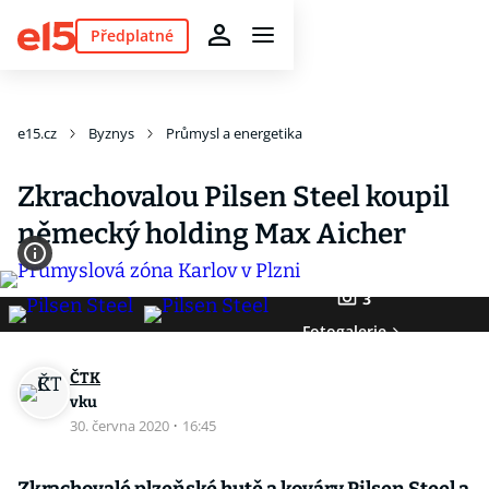
Předplatné
e15.cz
Byznys
Průmysl a energetika
Zkrachovalou Pilsen Steel koupil
německý holding Max Aicher
3
Fotogalerie
ČTK
vku
30. června 2020
·
16:45