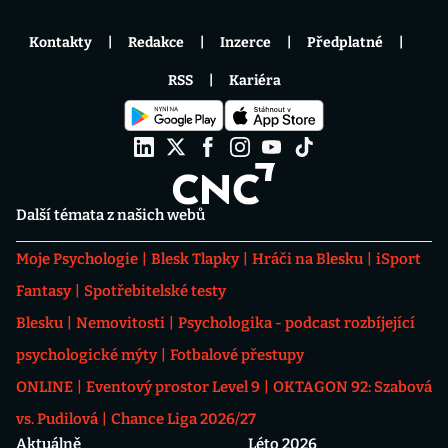
Kontakty
Redakce
Inzerce
Předplatné
RSS
Kariéra
Další témata z našich webů
Moje Psychologie
Blesk Tlapky
Hráči na Blesku
iSport
Fantasy
Spotřebitelské testy
Blesku
Nemovitosti
Psychologika - podcast rozbíjející
psychologické mýty
Fotbalové přestupy
ONLINE
Eventový prostor Level 9
OKTAGON 92: Szabová
vs. Pudilová
Chance Liga 2026/27
Aktuálně
Léto 2026