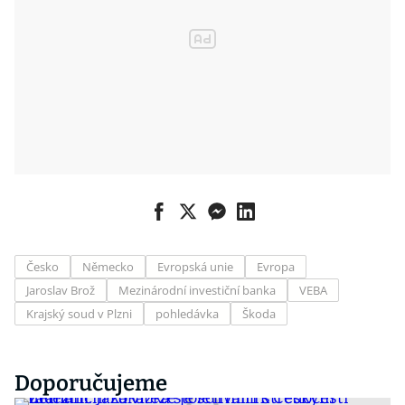
Česko
Německo
Evropská unie
Evropa
Jaroslav Brož
Mezinárodní investiční banka
VEBA
Krajský soud v Plzni
pohledávka
Škoda
Doporučujeme