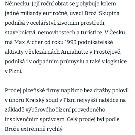
Německu. Její roční obrat se pohybuje kolem
jedné miliardy eur ročně, uvedl Brož. Skupina
podniká v ocelářství, životním prostředí,
stavebnictví, nemovitostech a turistice. V Česku
má Max Aicher od roku 1993 podnikatelské
aktivity v železárnách Annahutte v Prostějově,
podniká i v odpadním průmyslu a také v logistice
v Plzni.
Prodej plzeňské firmy napřímo bez dražby polovil
v únoru Krajský soud v Plzni nejvyšší nabídce na
základě výběrového řízení provedeného
insolvenčním správcem. Celý prodej byl podle
Brože extrémně rychlý.