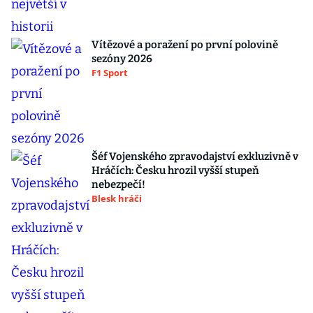
Vítězové a poražení po první polovině
sezóny 2026
F1 Sport
Šéf Vojenského zpravodajství exkluzivně v
Hráčích: Česku hrozil vyšší stupeň
nebezpečí!
Blesk hráči