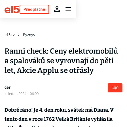
Předplatné
e15.cz
Byznys
Ranní check: Ceny elektromobilů
a spalováků se vyrovnají do pěti
let, Akcie Applu se otřásly
čer
0
4. ledna 2024
·
06:00
Dobré ráno! Je 4. den roku, svátek má Diana. V
tento den v roce 1762 Velká Británie vyhlásila