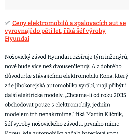
✅
Ceny elektromobilů a spalovacích aut se
vyrovnají do pěti let, říká šéf výroby
Hyundai
Nošovický závod Hyundai rozšiřuje tým inženýrů,
nově bude více než dvousetčlenný. A z dobrého
důvodu: ke stávajícímu elektromobilu Kona, který
zde jihokorejská automobilka vyrábí, mají přibýt i
další elektrické modely. „Chceme-li od roku 2035
obchodovat pouze s elektromobily, jedním
modelem trh nenakrmíme,“ říká Martin Klíčník,
šéf výroby nošovického závodu, prvního mimo
Koreu, kde automobilka začala bateriové vozy