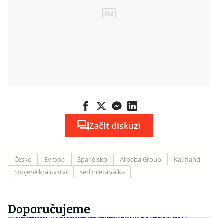
Začít diskuzi
Česko
Evropa
Španělsko
Alibaba Group
Kaufland
Spojené království
sedmiletá válka
Doporučujeme