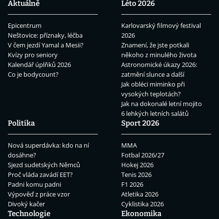
Aktuálně
Léto 2026
Epicentrum
Karlovarský filmový festival
Neštovice: příznaky, léčba
2026
V čem jezdí Yamal a Mesii?
Znamení, že jste potkali
Kvízy pro seniory
někoho z minulého života
Kalendář úplňků 2026
Astronomické úkazy 2026:
Co je bodycount?
zatmění slunce a další
Jak obléci miminko při
vysokých teplotách?
Jak na dokonalé letní mojito
6 lehkých letních salátů
Politika
Sport 2026
Nová superdávka: kdo na ní
MMA
dosáhne?
Fotbal 2026/27
Sjezd sudetských Němců
Hokej 2026
Proč vláda zavádí EET?
Tenis 2026
Padni komu padni
F1 2026
Výpověď z práce vzor
Atletika 2026
Divoký kačer
Cyklistika 2026
Technologie
Ekonomika