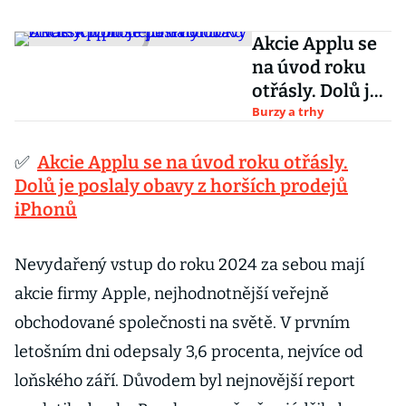
Akcie Applu se
na úvod roku
otřásly. Dolů je
poslaly obavy z
Burzy a trhy
horších prodejů
iPhonů
✅
Akcie Applu se na úvod roku otřásly.
Dolů je poslaly obavy z horších prodejů
iPhonů
Nevydařený vstup do roku 2024 za sebou mají
akcie firmy Apple, nejhodnotnější veřejně
obchodované společnosti na světě. V prvním
letošním dni odepsaly 3,6 procenta, nejvíce od
loňského září. Důvodem byl nejnovější report