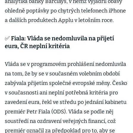
analytika banky Barclays, v němž vyjádřil obavy
ohledně poptávky po chytrých telefonech iPhone
a dalších produktech Applu v letošním roce.
✅ Fiala: Vláda se nedomluvila na přijetí
eura, ČR neplní kritéria
Vláda se v programovém prohlášení nedomluvila
na tom, že by se v současném volebním období
zabývala přijetím společné evropské měny. Česko
v současnosti ani neplní potřebná kritéria pro
zavedení eura, řekl ve středu po jednání kabinetu
premiér Petr Fiala (ODS). Vláda se podle něj
soustředí na ozdravení veřejných financí, což
premiér označil za předpoklad pro to, aby se