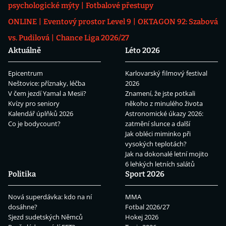
psychologické mýty
Fotbalové přestupy
ONLINE
Eventový prostor Level 9
OKTAGON 92: Szabová
vs. Pudilová
Chance Liga 2026/27
Aktuálně
Léto 2026
Epicentrum
Karlovarský filmový festival
Neštovice: příznaky, léčba
2026
V čem jezdí Yamal a Mesii?
Znamení, že jste potkali
Kvízy pro seniory
někoho z minulého života
Kalendář úplňků 2026
Astronomické úkazy 2026:
Co je bodycount?
zatmění slunce a další
Jak obléci miminko při
vysokých teplotách?
Jak na dokonalé letní mojito
6 lehkých letních salátů
Politika
Sport 2026
Nová superdávka: kdo na ní
MMA
dosáhne?
Fotbal 2026/27
Sjezd sudetských Němců
Hokej 2026