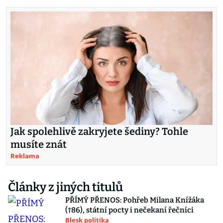
Jak spolehlivě zakryjete šediny? Tohle
musíte znát
Reklama
Články z jiných titulů
PŘÍMÝ PŘENOS: Pohřeb Milana Knížáka
(†86), státní pocty i nečekaní řečníci
Blesk politika