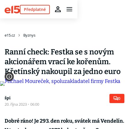
Předplatné
e15.cz
Byznys
Ranní check: Festka se s novým
akcionářem vrací ke kořenům.
Křetínský nakoupil za jedno euro
špi
0
20. října 2023
·
06:00
Dobré ráno! Je 293. den roku, svátek má Vendelín.