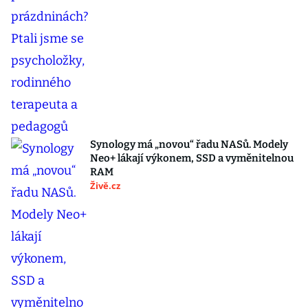
Synology má „novou“ řadu NASů. Modely
Neo+ lákají výkonem, SSD a vyměnitelnou
RAM
Živě.cz