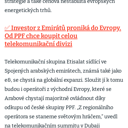
strategie a také cenová nestabilita evropských
energetických trhů.
✅ Investor z Emirátů proniká do Evropy.
Od PPF chce koupit celou
telekomunikační divizi
Telekomunikační skupina Etisalat sídlící ve
Spojených arabských emirátech, známá také jako
e&, se chystá na globální expanzi. Sloužit jí k tomu
budou i operátoři z východní Evropy, které se
Arabové chystají majoritně ovládnout díky
odkupu od české skupiny PPF. „Z regionálního
operátora se staneme světovým hráčem,“ uvedl
na telekomunikačním summitu v Dubaji