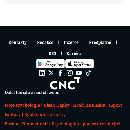
Kontakty
Redakce
Inzerce
Předplatné
RSS
Kariéra
Další témata z našich webů
Moje Psychologie
Blesk Tlapky
Hráči na Blesku
iSport
Fantasy
Spotřebitelské testy
Blesku
Nemovitosti
Psychologika - podcast rozbíjející