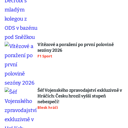
Vítězové a poražení po první polovině
sezóny 2026
F1 Sport
Šéf Vojenského zpravodajství exkluzivně v
Hráčích: Česku hrozil vyšší stupeň
nebezpečí!
Blesk hráči