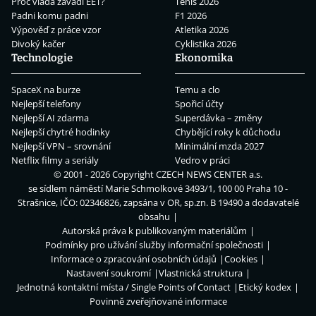
Proč vláda zavádí EET?
Tenis 2026
Padni komu padni
F1 2026
Výpověď z práce vzor
Atletika 2026
Divoký kačer
Cyklistika 2026
Technologie
Ekonomika
SpaceX na burze
Temu a clo
Nejlepší telefony
Spořicí účty
Nejlepší AI zdarma
Superdávka – změny
Nejlepší chytré hodinky
Chybějící roky k důchodu
Nejlepší VPN – srovnání
Minimální mzda 2027
Netflix filmy a seriály
Vedro v práci
© 2001 - 2026 Copyright
CZECH NEWS CENTER a.s.
se sídlem náměstí Marie Schmolkové 3493/1, 100 00 Praha 10 -
Strašnice, IČO: 02346826, zapsána v OR, sp.zn. B 19490 a dodavatelé
obsahu
Autorská práva k publikovaným materiálům
Podmínky pro užívání služby informační společnosti
Informace o zpracování osobních údajů
Cookies
Nastavení soukromí
Vlastnická struktura
Jednotná kontaktní místa / Single Points of Contact
Etický kodex
Povinně zveřejňované informace