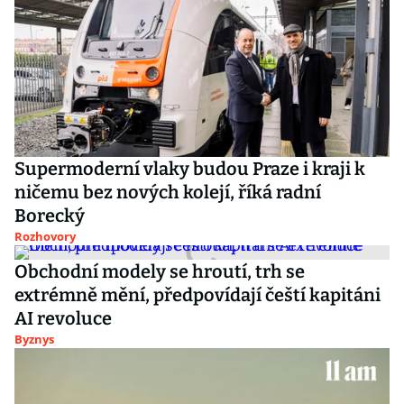
Supermoderní vlaky budou Praze i kraji k
ničemu bez nových kolejí, říká radní
Borecký
Rozhovory
Obchodní modely se hroutí, trh se
extrémně mění, předpovídají čeští kapitáni
AI revoluce
Byznys