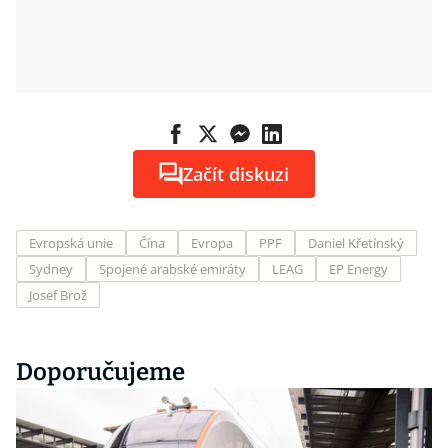
Začít diskuzi
Evropská unie
Čína
Evropa
PPF
Daniel Křetínský
Sydney
Spojené arabské emiráty
LEAG
EP Energy
Josef Brož
Doporučujeme