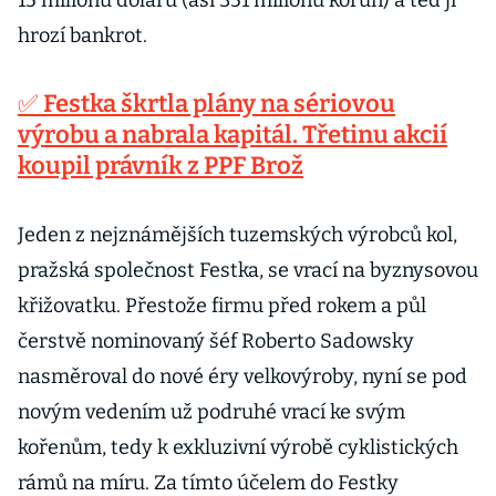
15 milionů dolarů (asi 351 milionů korun) a teď jí
hrozí bankrot.
✅ Festka škrtla plány na sériovou
výrobu a nabrala kapitál. Třetinu akcií
koupil právník z PPF Brož
Jeden z nejznámějších tuzemských výrobců kol,
pražská společnost Festka, se vrací na byznysovou
křižovatku. Přestože firmu před rokem a půl
čerstvě nominovaný šéf Roberto Sadowsky
nasměroval do nové éry velkovýroby, nyní se pod
novým vedením už podruhé vrací ke svým
kořenům, tedy k exkluzivní výrobě cyklistických
rámů na míru. Za tímto účelem do Festky