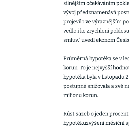
silnějším očekáváním pokle
vývoj předznamenává postup
projevilo ve výraznějším p
vedlo i ke zrychlení pokle
smluv,“ uvedl ekonom České
Průměrná hypotéka se v ledn
korun. To je nejvyšší hodn
hypotéka byla v listopadu 20
postupně snižovala a své ne
milionu korun.
Růst sazeb o jeden proce
hypotékuzvýšení měsíční sp