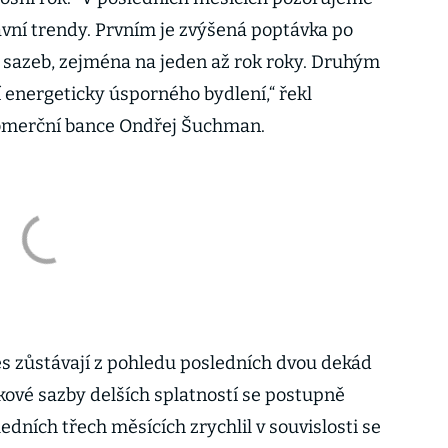
vní trendy. Prvním je zvýšená poptávka po
h sazeb, zejména na jeden až rok roky. Druhým
í energeticky úsporného bydlení,“ řekl
omerční bance Ondřej Šuchman.
s zůstávají z pohledu posledních dvou dekád
ové sazby delších splatností se postupně
sledních třech měsících zrychlil v souvislosti se