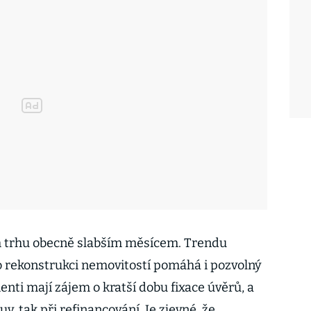
 trhu obecně slabším měsícem. Trendu
 rekonstrukci nemovitostí pomáhá i pozvolný
enti mají zájem o kratší dobu fixace úvěrů, a
v, tak při refinancování. Je zjevné, že