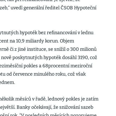
azeb,“ uvedl generální ředitel ČSOB Hypoteční
tnutých hypoték bez refinancování v lednu
cent na 10,9 miliardy korun. Objem
ně či z jiné instituce, se snížil o 300 milionů
et nově poskytnutých hypoték dosáhl 3190, což
eziměsíční pokles a 68procentní meziroční
notu od července minulého roku, což však
lednem.
několik měsíců v řadě, lednový pokles je zatím
jvětší. Banky očekávají, že snižování sazeb
tošní rok. “V posledních měsících pozorujeme