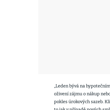
„Leden bývá na hypotečním
oživení zájmu o nákup nebo
pokles úrokových sazeb. Kli
to jak v případě nových smlu