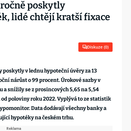
ročně poskytly
 lidé chtějí kratší fixace
Diskuze (
0
)
y poskytly v lednu hypoteční úvěry za 13
oční nárůst o 99 procent. Úrokové sazby v
 a snížily se z prosincových 5,65 na 5,54
od poloviny roku 2022. Vyplývá to ze statistik
ypomonitor. Data dodávají všechny banky a
ující hypotéky na českém trhu.