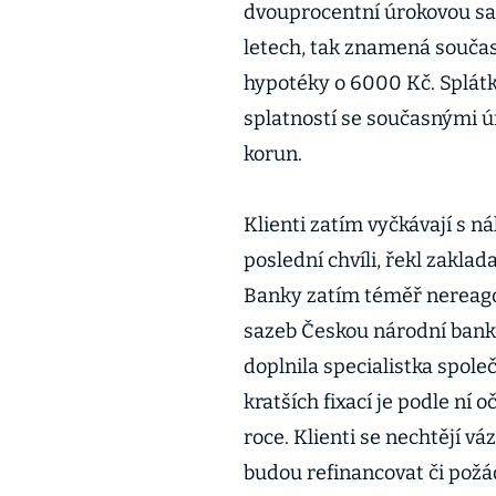
dvouprocentní úrokovou saz
letech, tak znamená souča
hypotéky o 6000 Kč. Splátk
splatností se současnými 
korun.
Klienti zatím vyčkávají s 
poslední chvíli, řekl zaklad
Banky zatím téměř nereago
sazeb Českou národní bankou
doplnila specialistka spol
kratších fixací je podle ní
roce. Klienti se nechtějí vá
budou refinancovat či požáda