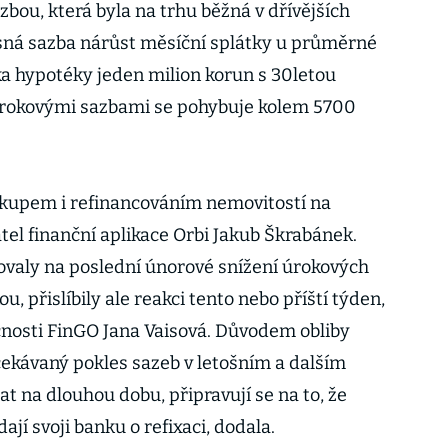
bou, která byla na trhu běžná v dřívějších
sná sazba nárůst měsíční splátky u průměrné
a hypotéky jeden milion korun s 30letou
úrokovými sazbami se pohybuje kolem 5700
nákupem i refinancováním nemovitostí na
atel finanční aplikace Orbi Jakub Škrabánek.
valy na poslední únorové snížení úrokových
, přislíbily ale reakci tento nebo příští týden,
ečnosti FinGO Jana Vaisová. Důvodem obliby
 očekávaný pokles sazeb v letošním a dalším
zat na dlouhou dobu, připravují se na to, že
jí svoji banku o refixaci, dodala.