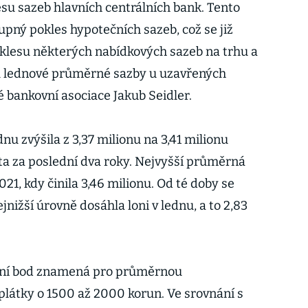
su sazeb hlavních centrálních bank. Tento
ný pokles hypotečních sazeb, což se již
oklesu některých nabídkových sazeb na trhu a
su lednové průměrné sazby u uzavřených
 bankovní asociace Jakub Seidler.
u zvýšila z 3,37 milionu na 3,41 milionu
ota za poslední dva roky. Nejvyšší průměrná
21, kdy činila 3,46 milionu. Od té doby se
jnižší úrovně dosáhla loni v lednu, a to 2,83
ntní bod znamená pro průměrnou
látky o 1500 až 2000 korun. Ve srovnání s