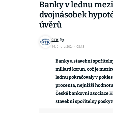
Banky v lednu mezi
dvojnásobek hypoték,
úvěrů
,
ČTK
lig
14. února 2024
·
08:13
Banky a stavební spořiteln
miliard korun, což je mezir
lednu pokračovaly v poklesu
procenta, nejnižší hodnotu 
České bankovní asociace H
stavební spořitelny poskyt