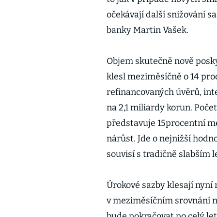
očekávají další snižování s
banky Martin Vašek.
Objem skutečně nově posky
klesl meziměsíčně o 14 pro
refinancovaných úvěrů, inter
na 2,1 miliardy korun. Poč
představuje 15procentní m
nárůst. Jde o nejnižší hod
souvisí s tradičně slabším 
Úrokové sazby klesají nyní 
v meziměsíčním srovnání ne
bude pokračovat po celý le