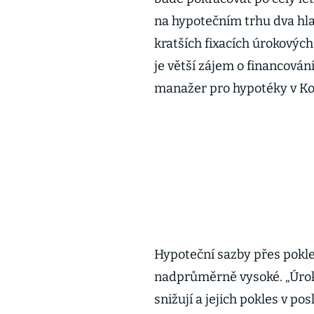
na hypotečním trhu dva hla
kratších fixacích úrokovýc
je větší zájem o financován
manažer pro hypotéky v K
Hypoteční sazby přes pokle
nadprůměrně vysoké. „Úrok
snižují a jejich pokles v po