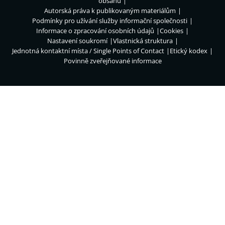
obsahu
Autorská práva k publikovaným materiálům
Podmínky pro užívání služby informační společnosti
Informace o zpracování osobních údajů
Cookies
Nastavení soukromí
Vlastnická struktura
Jednotná kontaktní místa / Single Points of Contact
Etický kodex
Povinně zveřejňované informace