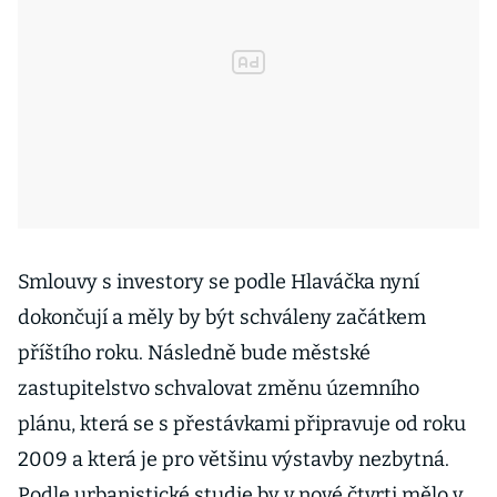
Smlouvy s investory se podle Hlaváčka nyní
dokončují a měly by být schváleny začátkem
příštího roku. Následně bude městské
zastupitelstvo schvalovat změnu územního
plánu, která se s přestávkami připravuje od roku
2009 a která je pro většinu výstavby nezbytná.
Podle urbanistické studie by v nové čtvrti mělo v