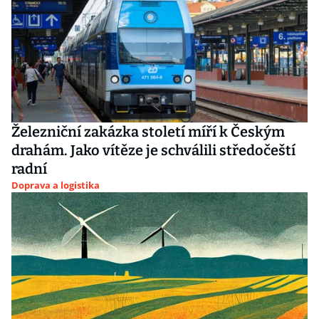
Železniční zakázka století míří k Českým
drahám. Jako vítěze je schválili středočeští
radní
Doprava a logistika