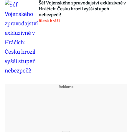
Šéf Vojenského zpravodajství exkluzivně v
Hráčích: Česku hrozil vyšší stupeň
nebezpečí!
Blesk hráči