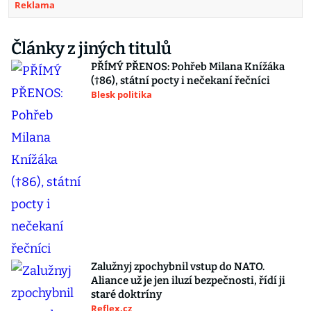
Reklama
Články z jiných titulů
PŘÍMÝ PŘENOS: Pohřeb Milana Knížáka
(†86), státní pocty i nečekaní řečníci
Blesk politika
Zalužnyj zpochybnil vstup do NATO.
Aliance už je jen iluzí bezpečnosti, řídí ji
staré doktríny
Reflex.cz