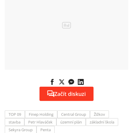
Začít diskuzi
TOP 09
Finep Holding
Central Group
Žižkov
stavba
Petr Hlaváček
územní plán
základní škola
Sekyra Group
Penta