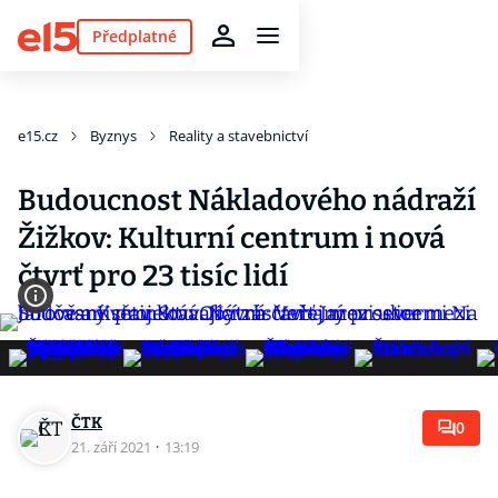
Předplatné
e15.cz
Byznys
Reality a stavebnictví
Budoucnost Nákladového nádraží
Žižkov: Kulturní centrum i nová
čtvrť pro 23 tisíc lidí
ČTK
0
21. září 2021
·
13:19