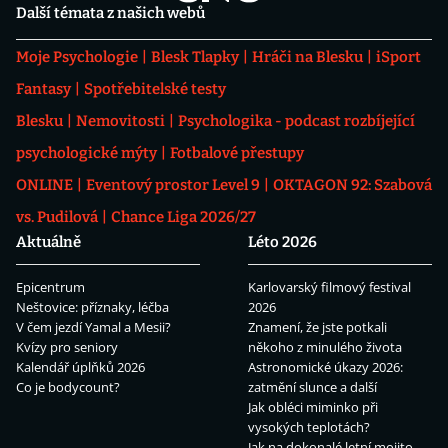
Další témata z našich webů
Moje Psychologie
Blesk Tlapky
Hráči na Blesku
iSport
Fantasy
Spotřebitelské testy
Blesku
Nemovitosti
Psychologika - podcast rozbíjející
psychologické mýty
Fotbalové přestupy
ONLINE
Eventový prostor Level 9
OKTAGON 92: Szabová
vs. Pudilová
Chance Liga 2026/27
Aktuálně
Léto 2026
Epicentrum
Karlovarský filmový festival
Neštovice: příznaky, léčba
2026
V čem jezdí Yamal a Mesii?
Znamení, že jste potkali
Kvízy pro seniory
někoho z minulého života
Kalendář úplňků 2026
Astronomické úkazy 2026:
Co je bodycount?
zatmění slunce a další
Jak obléci miminko při
vysokých teplotách?
Jak na dokonalé letní mojito