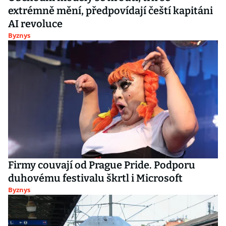
extrémně mění, předpovídají čeští kapitáni
AI revoluce
Byznys
Firmy couvají od Prague Pride. Podporu
duhovému festivalu škrtl i Microsoft
Byznys