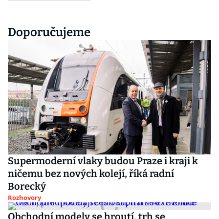
Doporučujeme
Supermoderní vlaky budou Praze i kraji k
ničemu bez nových kolejí, říká radní
Borecký
Rozhovory
Obchodní modely se hroutí, trh se