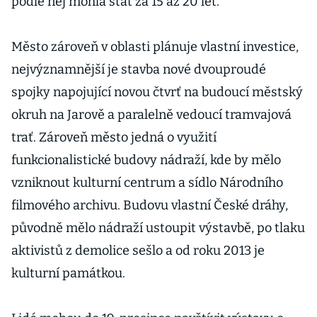
podle něj mohla stát za 15 až 20 let.
Město zároveň v oblasti plánuje vlastní investice,
nejvýznamnější je stavba nové dvouproudé
spojky napojující novou čtvrť na budoucí městský
okruh na Jarově a paralelně vedoucí tramvajová
trať. Zároveň město jedná o využití
funkcionalistické budovy nádraží, kde by mělo
vzniknout kulturní centrum a sídlo Národního
filmového archivu. Budovu vlastní České dráhy,
původně mělo nádraží ustoupit výstavbě, po tlaku
aktivistů z demolice sešlo a od roku 2013 je
kulturní památkou.