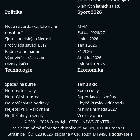
6 lehkých letních salátů
Politika
Sport 2026
Nová superdávka: kdo na ní
MMA
dosáhne?
Fotbal 2026/27
Sjezd sudetských Němců
Hokej 2026
Proč vláda zavádí EET?
Tenis 2026
Padni komu padni
F1 2026
Výpověď z práce vzor
Atletika 2026
Divoký kačer
Cyklistika 2026
Technologie
Ekonomika
SpaceX na burze
Temu a clo
Nejlepší telefony
Spořicí účty
Nejlepší AI zdarma
Superdávka – změny
Nejlepší chytré hodinky
Chybějící roky k důchodu
Nejlepší VPN – srovnání
Minimální mzda 2027
Netflix filmy a seriály
Vedro v práci
© 2001 - 2026 Copyright
CZECH NEWS CENTER a.s.
se sídlem náměstí Marie Schmolkové 3493/1, 100 00 Praha 10 -
Strašnice, IČO: 02346826, zapsána v OR, sp.zn. B 19490 a dodavatelé