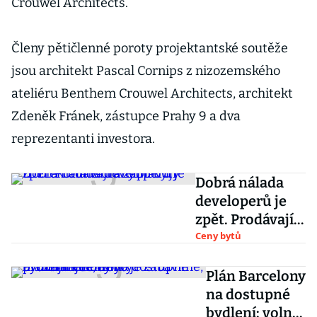
Crouwel Architects.
Členy pětičlenné poroty projektantské soutěže
jsou architekt Pascal Cornips z nizozemského
ateliéru Benthem Crouwel Architects, architekt
Zdeněk Fránek, zástupce Prahy 9 a dva
reprezentanti investora.
Dobrá nálada
developerů je
zpět. Prodávají a
zaplavují trh
Ceny bytů
rekordně
drahými byty
Plán Barcelony
na dostupné
bydlení: volné