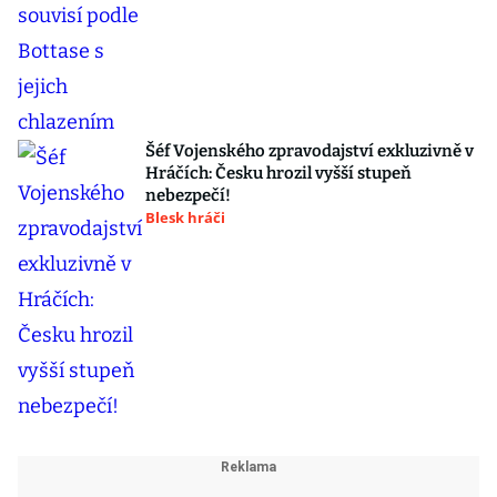
Šéf Vojenského zpravodajství exkluzivně v
Hráčích: Česku hrozil vyšší stupeň
nebezpečí!
Blesk hráči