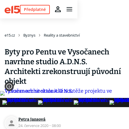
Předplatné
e15.cz
Byznys
Reality a stavebnictví
Byty pro Pentu ve Vysočanech
navrhne studio A.D.N.S.
Architekti zrekonstruují původní
objekt
Petra Jansová
24. července 2020
·
08:00