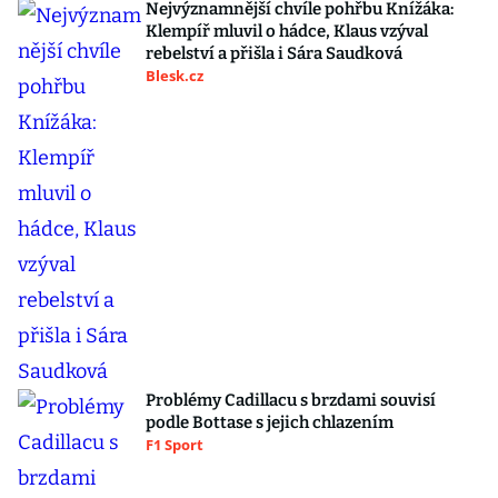
Nejvýznamnější chvíle pohřbu Knížáka:
Klempíř mluvil o hádce, Klaus vzýval
rebelství a přišla i Sára Saudková
Blesk.cz
Problémy Cadillacu s brzdami souvisí
podle Bottase s jejich chlazením
F1 Sport