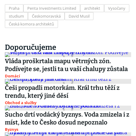
Praha
Penta Investments Limited
architekt
Vysočany
studium
Českomoravská
David Musil
Česká komora architektů
Doporučujeme
Vláda proškrtala mapu větrných zón.
Podívejte se, jestli ta u vaší chalupy zůstala
Domácí
Češi propadli motorkám. Král trhu těží z
trendu, který jiné děsí
Obchod a služby
Sucho drtí vodácký byznys. Voda zmizela i z
míst, kde to Česko dosud nepoznalo
Byznys