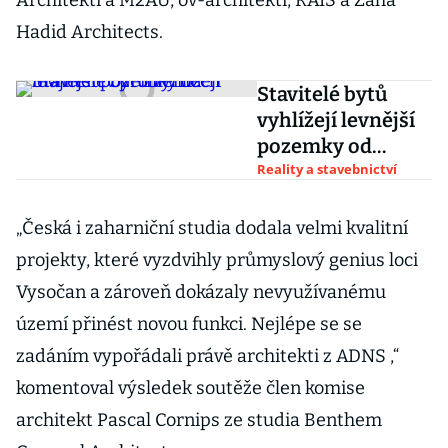
Architekti a M2AU, ov-architekti, RAIS a Zaha
Hadid Architects.
Stavitelé bytů
vyhlížejí levnější
pozemky od
majitelů v
Reality a stavebnictví
problémech
„Česká i zaharniční studia dodala velmi kvalitní
projekty, které vyzdvihly průmyslový genius loci
Vysočan a zároveň dokázaly nevyužívanému
území přinést novou funkci. Nejlépe se se
zadáním vypořádali právě architekti z ADNS ,“
komentoval výsledek soutěže člen komise
architekt Pascal Cornips ze studia Benthem