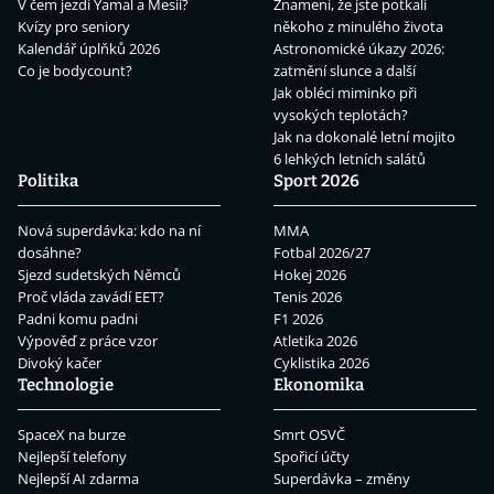
V čem jezdí Yamal a Mesii?
Znamení, že jste potkali
Kvízy pro seniory
někoho z minulého života
Kalendář úplňků 2026
Astronomické úkazy 2026:
Co je bodycount?
zatmění slunce a další
Jak obléci miminko při
vysokých teplotách?
Jak na dokonalé letní mojito
6 lehkých letních salátů
Politika
Sport 2026
Nová superdávka: kdo na ní
MMA
dosáhne?
Fotbal 2026/27
Sjezd sudetských Němců
Hokej 2026
Proč vláda zavádí EET?
Tenis 2026
Padni komu padni
F1 2026
Výpověď z práce vzor
Atletika 2026
Divoký kačer
Cyklistika 2026
Technologie
Ekonomika
SpaceX na burze
Smrt OSVČ
Nejlepší telefony
Spořicí účty
Nejlepší AI zdarma
Superdávka – změny