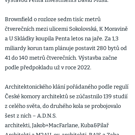
výstavbu Penta Investments David Musil.
Brownfield o rozloze sedm tisíc metrů
čtverečních mezi ulicemi Sokolovská, K Moravině
a U Skládky koupila Penta letos na jaře. Za 1,3
miliardy korun tam plánuje postavit 280 bytů od
41 do 140 metrů čtverečních. Výstavba začne
podle předpokladu už v roce 2022.
Architektonického klání pořádaného podle regulí
České komory architektů se zúčastnilo 139 studií
z celého světa, do druhého kola se probojovalo
šest z nich – A.D.N.S.
architekti, Jakob+MacFarlane, Kuba&Pilař