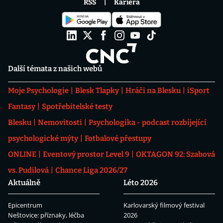
RSS
Kariéra
Další témata z našich webů
Moje Psychologie
Blesk Tlapky
Hráči na Blesku
iSport
Fantasy
Spotřebitelské testy
Blesku
Nemovitosti
Psychologika - podcast rozbíjející
psychologické mýty
Fotbalové přestupy
ONLINE
Eventový prostor Level 9
OKTAGON 92: Szabová
vs. Pudilová
Chance Liga 2026/27
Aktuálně
Léto 2026
Epicentrum
Karlovarský filmový festival
Neštovice: příznaky, léčba
2026