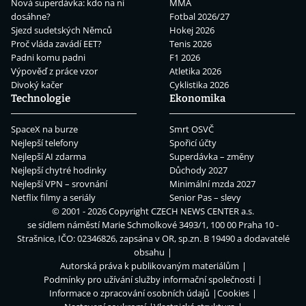
Nová superdávka: kdo na ní
MMA
dosáhne?
Fotbal 2026/27
Sjezd sudetských Němců
Hokej 2026
Proč vláda zavádí EET?
Tenis 2026
Padni komu padni
F1 2026
Výpověď z práce vzor
Atletika 2026
Divoký kačer
Cyklistika 2026
Technologie
Ekonomika
SpaceX na burze
Smrt OSVČ
Nejlepší telefony
Spořicí účty
Nejlepší AI zdarma
Superdávka – změny
Nejlepší chytré hodinky
Důchody 2027
Nejlepší VPN – srovnání
Minimální mzda 2027
Netflix filmy a seriály
Senior Pas – slevy
© 2001 - 2026 Copyright
CZECH NEWS CENTER a.s.
se sídlem náměstí Marie Schmolkové 3493/1, 100 00 Praha 10 -
Strašnice, IČO: 02346826, zapsána v OR, sp.zn. B 19490 a dodavatelé
obsahu
Autorská práva k publikovaným materiálům
Podmínky pro užívání služby informační společnosti
Informace o zpracování osobních údajů
Cookies