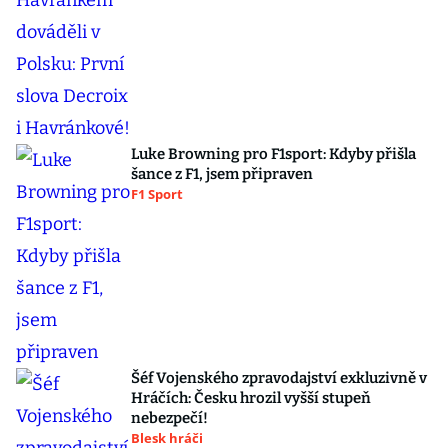
Luke Browning pro F1sport: Kdyby přišla
šance z F1, jsem připraven
F1 Sport
Šéf Vojenského zpravodajství exkluzivně v
Hráčích: Česku hrozil vyšší stupeň
nebezpečí!
Blesk hráči