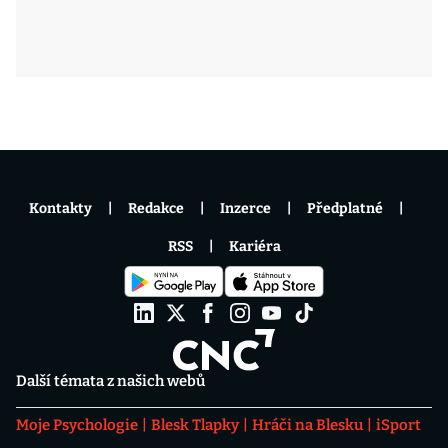
Kontakty
Redakce
Inzerce
Předplatné
RSS
Kariéra
Další témata z našich webů
Moje Psychologie
Blesk Tlapky
Hráči na Blesku
iSport