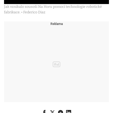
Jak vznikalo sousoší Na Horu pomocí technologie robotické
fabrikace. • Federico Diaz