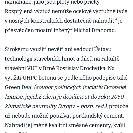
namáhané, jako jsou ploty nebo příčky.
Rozptýlená výztuž nemůže ocelové výztužné tyče
v nosných konstrukcích dostatečně nahradit,“ je
přesvědčen mostní inženýr Michal Drahorád.
Širokému využití nevěří ani vedoucí Ústavu
technologií stavebních hmot a dílců na Fakultě
stavební VUT v Brně Rostislav Drochytka. Na
využití UHPC betonu se podle něho podepíše také
Green Deal
(soubor politických iniciativ Evropské
komise, jejichž cílem je dosáhnout do roku 2050
klimatické neutrality Evropy – pozn. red.)
, protože
už nebude možné používat portlandský cement.
Nahradí jej méně kvalitní směsné cementy, kvůli