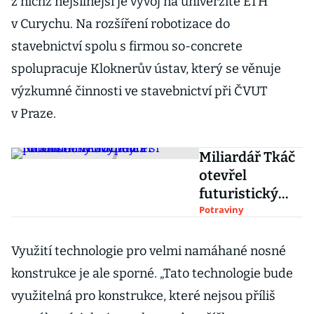
z nichž nejsilnější je vývoj na univerzitě ETH
v Curychu. Na rozšíření robotizace do
stavebnictví spolu s firmou so-concrete
spolupracuje Kloknerův ústav, který se věnuje
výzkumné činnosti ve stavebnictví při ČVUT
v Praze.
Miliardář Tkáč
otevřel
futuristický
obchod s
Potraviny
potravinami.
Vypůjčil si
Využití technologie pro velmi namáhané nosné
robota od
konstrukce je ale sporné. „Tato technologie bude
Ironmana
využitelná pro konstrukce, které nejsou příliš