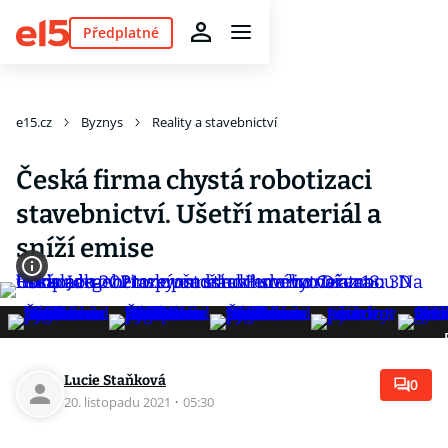
Předplatné
e15.cz
Byznys
Reality a stavebnictví
Česká firma chystá robotizaci
stavebnictví. Ušetří materiál a
sníží emise
Lucie Staňková
0
20. listopadu 2021
·
05:30