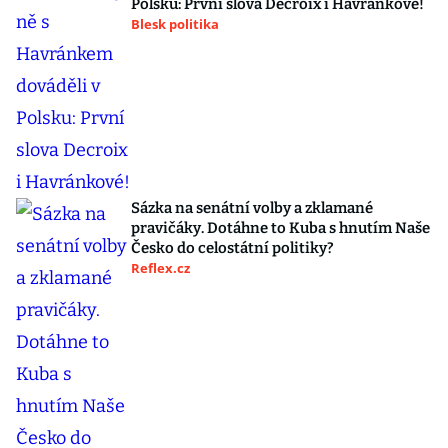
Polsku: První slova Decroix i Havránkové!
Blesk politika
Sázka na senátní volby a zklamané
pravičáky. Dotáhne to Kuba s hnutím Naše
Česko do celostátní politiky?
Reflex.cz