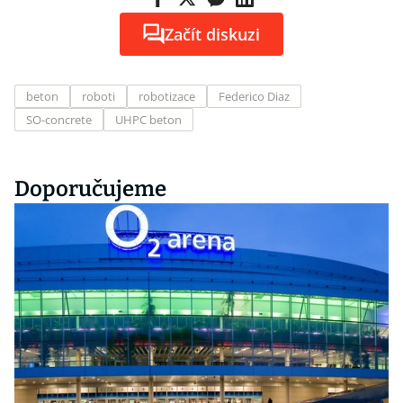
Začít diskuzi
beton
roboti
robotizace
Federico Diaz
SO-concrete
UHPC beton
Doporučujeme