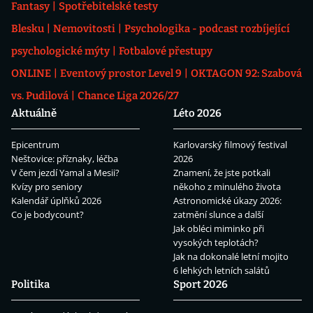
Fantasy
Spotřebitelské testy
Blesku
Nemovitosti
Psychologika - podcast rozbíjející
psychologické mýty
Fotbalové přestupy
ONLINE
Eventový prostor Level 9
OKTAGON 92: Szabová
vs. Pudilová
Chance Liga 2026/27
Aktuálně
Léto 2026
Epicentrum
Karlovarský filmový festival
Neštovice: příznaky, léčba
2026
V čem jezdí Yamal a Mesii?
Znamení, že jste potkali
Kvízy pro seniory
někoho z minulého života
Kalendář úplňků 2026
Astronomické úkazy 2026:
Co je bodycount?
zatmění slunce a další
Jak obléci miminko při
vysokých teplotách?
Jak na dokonalé letní mojito
6 lehkých letních salátů
Politika
Sport 2026