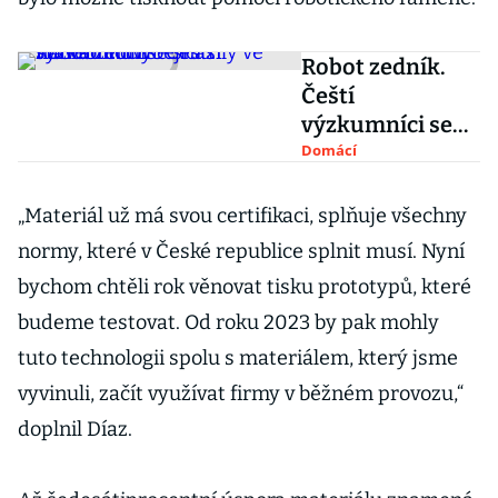
Robot zedník.
Čeští
výzkumníci se
snaží nahradit
Domácí
chybějící síly ve
stavebnictví
„Materiál už má svou certifikaci, splňuje všechny
normy, které v České republice splnit musí. Nyní
bychom chtěli rok věnovat tisku prototypů, které
budeme testovat. Od roku 2023 by pak mohly
tuto technologii spolu s materiálem, který jsme
vyvinuli, začít využívat firmy v běžném provozu,“
doplnil Díaz.