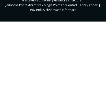
Nastavení soukromí
Vlastnická struktura
Jednotná kontaktní místa / Single Points of Contact
Etický kodex
Povinně zveřejňované informace