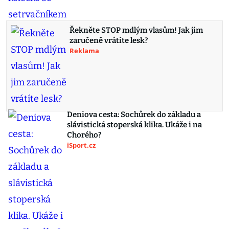
Řekněte STOP mdlým vlasům! Jak jim
zaručeně vrátíte lesk?
Reklama
Deniova cesta: Sochůrek do základu a
slávistická stoperská klika. Ukáže i na
Chorého?
iSport.cz