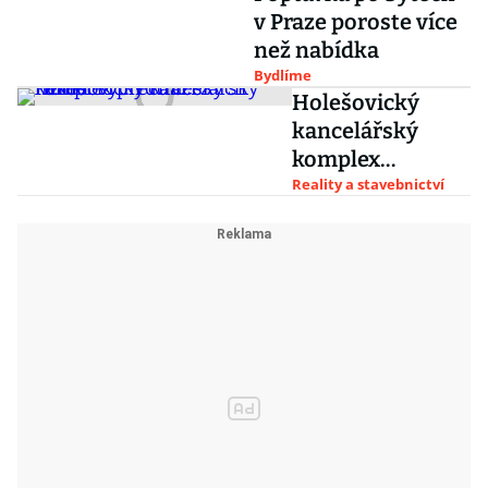
v Praze poroste více
představila
než nabídka
obydlí pro své
Bydlíme
zaměstnance
Holešovický
kancelářský
komplex
přechází z
Reality a stavebnictví
německých do
českých rukou