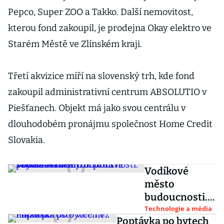
Pepco, Super ZOO a Takko. Další nemovitost,
kterou fond zakoupil, je prodejna Okay elektro ve
Starém Městě ve Zlínském kraji.
Třetí akvizice míří na slovenský trh, kde fond
zakoupil administrativní centrum ABSOLUTIO v
Piešťanech. Objekt má jako svou centrálu v
dlouhodobém pronájmu společnost Home Credit
Slovakia.
Vodíkové
město
budoucnosti.
Toyota na
Technologie a média
Poptávka po bytech
veletrhu CES