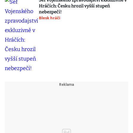
Šéf Vojenského zpravodajství exkluzivně v
Hráčích: Česku hrozil vyšší stupeň
nebezpečí!
Blesk hráči