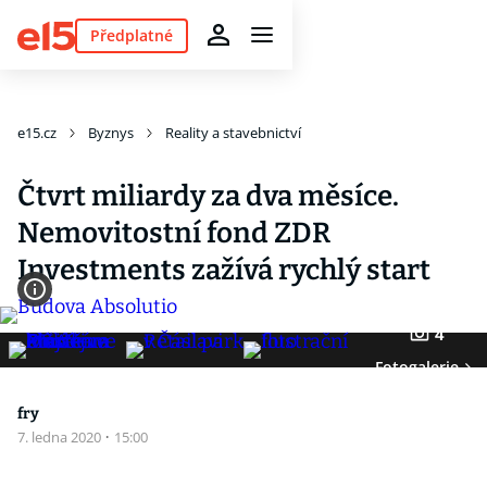
Předplatné
e15.cz
Byznys
Reality a stavebnictví
Čtvrt miliardy za dva měsíce.
Nemovitostní fond ZDR
Investments zažívá rychlý start
4
Fotogalerie
fry
7. ledna 2020
·
15:00