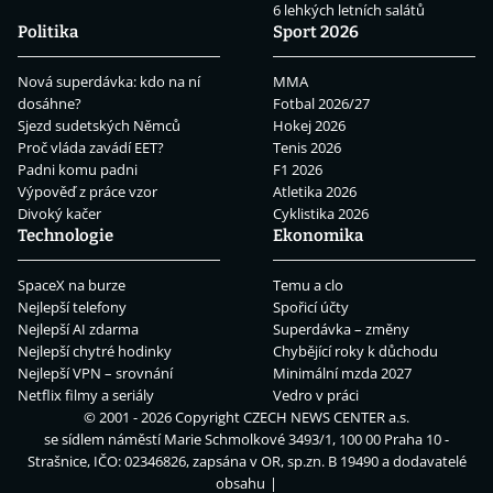
6 lehkých letních salátů
Politika
Sport 2026
Nová superdávka: kdo na ní
MMA
dosáhne?
Fotbal 2026/27
Sjezd sudetských Němců
Hokej 2026
Proč vláda zavádí EET?
Tenis 2026
Padni komu padni
F1 2026
Výpověď z práce vzor
Atletika 2026
Divoký kačer
Cyklistika 2026
Technologie
Ekonomika
SpaceX na burze
Temu a clo
Nejlepší telefony
Spořicí účty
Nejlepší AI zdarma
Superdávka – změny
Nejlepší chytré hodinky
Chybějící roky k důchodu
Nejlepší VPN – srovnání
Minimální mzda 2027
Netflix filmy a seriály
Vedro v práci
© 2001 - 2026 Copyright
CZECH NEWS CENTER a.s.
se sídlem náměstí Marie Schmolkové 3493/1, 100 00 Praha 10 -
Strašnice, IČO: 02346826, zapsána v OR, sp.zn. B 19490 a dodavatelé
obsahu