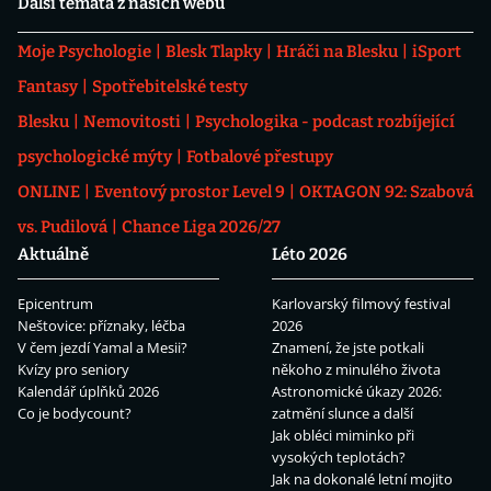
Další témata z našich webů
Moje Psychologie
Blesk Tlapky
Hráči na Blesku
iSport
Fantasy
Spotřebitelské testy
Blesku
Nemovitosti
Psychologika - podcast rozbíjející
psychologické mýty
Fotbalové přestupy
ONLINE
Eventový prostor Level 9
OKTAGON 92: Szabová
vs. Pudilová
Chance Liga 2026/27
Aktuálně
Léto 2026
Epicentrum
Karlovarský filmový festival
Neštovice: příznaky, léčba
2026
V čem jezdí Yamal a Mesii?
Znamení, že jste potkali
Kvízy pro seniory
někoho z minulého života
Kalendář úplňků 2026
Astronomické úkazy 2026:
Co je bodycount?
zatmění slunce a další
Jak obléci miminko při
vysokých teplotách?
Jak na dokonalé letní mojito