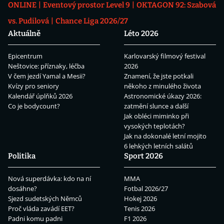
ONLINE
Eventový prostor Level 9
OKTAGON 92: Szabová
vs. Pudilová
Chance Liga 2026/27
Aktuálně
Léto 2026
Epicentrum
Karlovarský filmový festival
Neštovice: příznaky, léčba
2026
V čem jezdí Yamal a Mesii?
Znamení, že jste potkali
Kvízy pro seniory
někoho z minulého života
Kalendář úplňků 2026
Astronomické úkazy 2026:
Co je bodycount?
zatmění slunce a další
Jak obléci miminko při
vysokých teplotách?
Jak na dokonalé letní mojito
6 lehkých letních salátů
Politika
Sport 2026
Nová superdávka: kdo na ní
MMA
dosáhne?
Fotbal 2026/27
Sjezd sudetských Němců
Hokej 2026
Proč vláda zavádí EET?
Tenis 2026
Padni komu padni
F1 2026