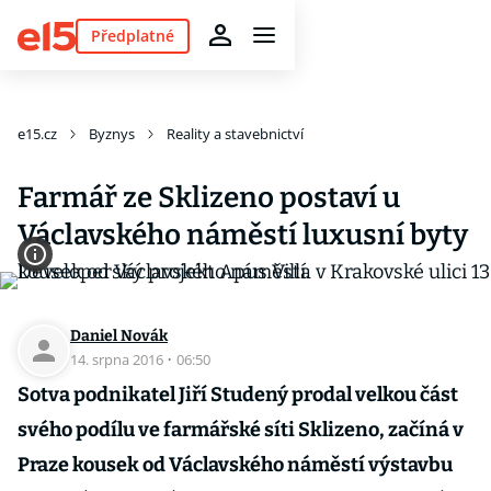
Předplatné
e15.cz
Byznys
Reality a stavebnictví
Farmář ze Sklizeno postaví u
Václavského náměstí luxusní byty
Daniel Novák
14. srpna 2016
·
06:50
Sotva podnikatel Jiří Studený prodal velkou část
svého podílu ve farmářské síti Sklizeno, začíná v
Praze kousek od Václavského náměstí výstavbu