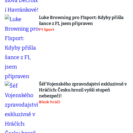
Luke Browning pro F1sport: Kdyby přišla
šance z F1, jsem připraven
F1 Sport
Šéf Vojenského zpravodajství exkluzivně v
Hráčích: Česku hrozil vyšší stupeň
nebezpečí!
Blesk hráči