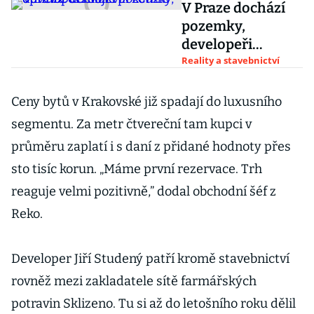
V Praze dochází
pozemky,
developeři
objevili kouzlo
Reality a stavebnictví
oprav a demolic
Ceny bytů v Krakovské již spadají do luxusního
segmentu. Za metr čtvereční tam kupci v
průměru zaplatí i s daní z přidané hodnoty přes
sto tisíc korun. „Máme první rezervace. Trh
reaguje velmi pozitivně,” dodal obchodní šéf z
Reko.
Developer Jiří Studený patří kromě stavebnictví
rovněž mezi zakladatele sítě farmářských
potravin Sklizeno. Tu si až do letošního roku dělil