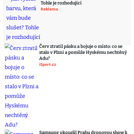
Tohle je rozhodující
Reklama
Červ ztratil pásku a bojuje o místo: co se
stalo v Plzni a pomůže Hyskému nechtěný
Adu?
iSport.cz
Samsung okouzlil Prahu dronovou show k