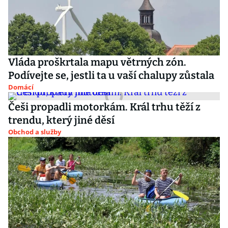
Vláda proškrtala mapu větrných zón.
Podívejte se, jestli ta u vaší chalupy zůstala
Domácí
Češi propadli motorkám. Král trhu těží z
trendu, který jiné děsí
Obchod a služby