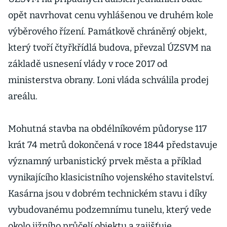
opět navrhovat cenu vyhlášenou ve druhém kole
výběrového řízení. Památkově chráněný objekt,
který tvoří čtyřkřídlá budova, převzal ÚZSVM na
základě usnesení vlády v roce 2017 od
ministerstva obrany. Loni vláda schválila prodej
areálu.
Mohutná stavba na obdélníkovém půdoryse 117
krát 74 metrů dokončená v roce 1844 představuje
významný urbanistický prvek města a příklad
vynikajícího klasicistního vojenského stavitelství.
Kasárna jsou v dobrém technickém stavu i díky
vybudovanému podzemnímu tunelu, který vede
okolo jižního průčelí objektu a zajišťuje