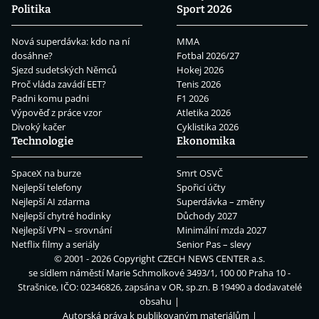
Politika
Sport 2026
Nová superdávka: kdo na ní
MMA
dosáhne?
Fotbal 2026/27
Sjezd sudetských Němců
Hokej 2026
Proč vláda zavádí EET?
Tenis 2026
Padni komu padni
F1 2026
Výpověď z práce vzor
Atletika 2026
Divoký kačer
Cyklistika 2026
Technologie
Ekonomika
SpaceX na burze
Smrt OSVČ
Nejlepší telefony
Spořicí účty
Nejlepší AI zdarma
Superdávka – změny
Nejlepší chytré hodinky
Důchody 2027
Nejlepší VPN – srovnání
Minimální mzda 2027
Netflix filmy a seriály
Senior Pas – slevy
© 2001 - 2026 Copyright
CZECH NEWS CENTER a.s.
se sídlem náměstí Marie Schmolkové 3493/1, 100 00 Praha 10 -
Strašnice, IČO: 02346826, zapsána v OR, sp.zn. B 19490 a dodavatelé
obsahu
Autorská práva k publikovaným materiálům