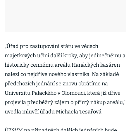
„Úřad pro zastupování státu ve věcech
majetkových učiní další kroky, aby jedinečnému a
historicky cennému areálu Hanáckých kasáren
nalezl co nejdříve nového vlastníka. Na základě
předchozích jednání se znovu obrátíme na
Univerzitu Palackého v Olomouci, která již dříve
projevila předběžný zájem o přímý nákup areálu,“
uvedla mluvčí úřadu Michaela Tesařová.
ÚZSVM na případných dalších jednáních bude