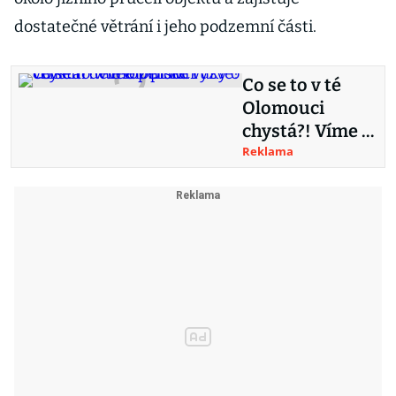
dostatečné větrání i jeho podzemní části.
Co se to v té
Olomouci
chystá?! Víme z
první ruky o
Reklama
velkém
developerské
výzvě!