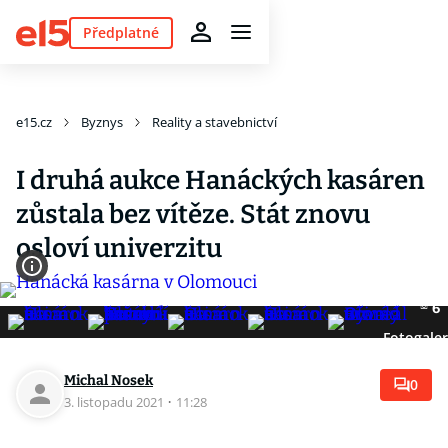
Předplatné
e15.cz
Byznys
Reality a stavebnictví
I druhá aukce Hanáckých kasáren
zůstala bez vítěze. Stát znovu
osloví univerzitu
6
Fotogaler
Michal Nosek
0
3. listopadu 2021
·
11:28