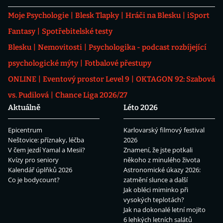
Moje Psychologie
Blesk Tlapky
Hráči na Blesku
iSport
Fantasy
Spotřebitelské testy
Blesku
Nemovitosti
Psychologika - podcast rozbíjející
psychologické mýty
Fotbalové přestupy
ONLINE
Eventový prostor Level 9
OKTAGON 92: Szabová
vs. Pudilová
Chance Liga 2026/27
Aktuálně
Léto 2026
Epicentrum
Karlovarský filmový festival
Neštovice: příznaky, léčba
2026
V čem jezdí Yamal a Mesii?
Znamení, že jste potkali
Kvízy pro seniory
někoho z minulého života
Kalendář úplňků 2026
Astronomické úkazy 2026:
Co je bodycount?
zatmění slunce a další
Jak obléci miminko při
vysokých teplotách?
Jak na dokonalé letní mojito
6 lehkých letních salátů