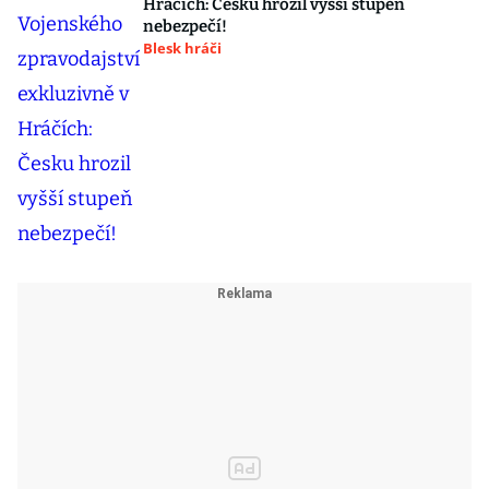
Hráčích: Česku hrozil vyšší stupeň
nebezpečí!
Blesk hráči