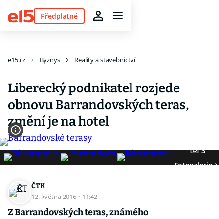
Předplatné
e15.cz
Byznys
Reality a stavebnictví
Liberecký podnikatel rozjede
obnovu Barrandovských teras,
změní je na hotel
3
Fotogalerie
ČTK
12. května 2016
·
11:42
Z Barrandovských teras, známého