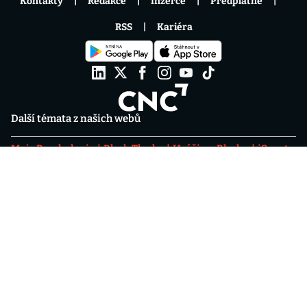
Kontakty
Redakce
Inzerce
Předplatné
RSS
Kariéra
Další témata z našich webů
Moje Psychologie
Blesk Tlapky
Hráči na Blesku
iSport
Fantasy
Spotřebitelské testy
Blesku
Nemovitosti
Psychologika - podcast rozbíjející
psychologické mýty
Fotbalové přestupy
ONLINE
Eventový prostor Level 9
OKTAGON 92: Szabová
vs. Pudilová
Chance Liga 2026/27
Aktuálně
Léto 2026
Epicentrum
Karlovarský filmový festival