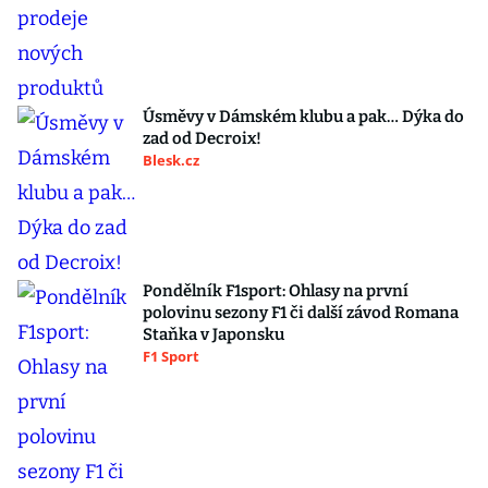
Úsměvy v Dámském klubu a pak… Dýka do
zad od Decroix!
Blesk.cz
Pondělník F1sport: Ohlasy na první
polovinu sezony F1 či další závod Romana
Staňka v Japonsku
F1 Sport