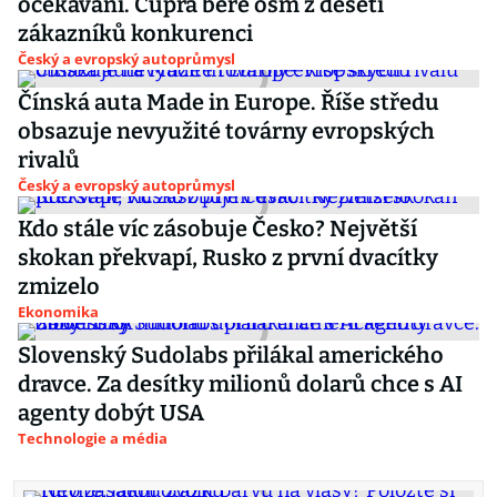
očekávání. Cupra bere osm z deseti
zákazníků konkurenci
Český a evropský autoprůmysl
Čínská auta Made in Europe. Říše středu
obsazuje nevyužité továrny evropských
rivalů
Český a evropský autoprůmysl
Kdo stále víc zásobuje Česko? Největší
skokan překvapí, Rusko z první dvacítky
zmizelo
Ekonomika
Slovenský Sudolabs přilákal amerického
dravce. Za desítky milionů dolarů chce s AI
agenty dobýt USA
Technologie a média