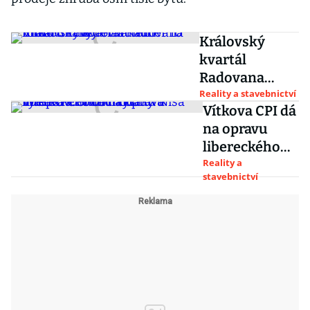
Královský
kvartál
Radovana
Vítka. CPI
Reality a stavebnictví
Vítkova CPI dá
vydělala téměř
na opravu
10 miliard i
libereckého
díky ovládnutí
obchoďáku
Reality a
Immofinanz
stavebnictví
Nisa miliardu.
Sníží náklady
a vylepší
foodcourty