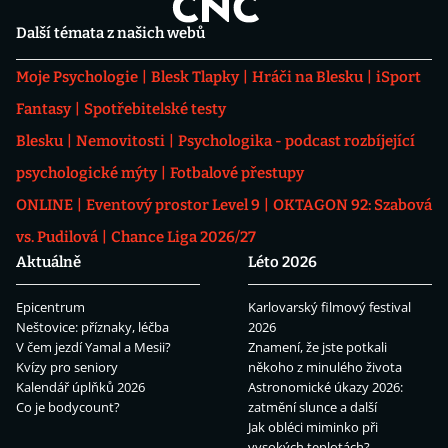
Další témata z našich webů
Moje Psychologie
Blesk Tlapky
Hráči na Blesku
iSport
Fantasy
Spotřebitelské testy
Blesku
Nemovitosti
Psychologika - podcast rozbíjející
psychologické mýty
Fotbalové přestupy
ONLINE
Eventový prostor Level 9
OKTAGON 92: Szabová
vs. Pudilová
Chance Liga 2026/27
Aktuálně
Léto 2026
Epicentrum
Karlovarský filmový festival
Neštovice: příznaky, léčba
2026
V čem jezdí Yamal a Mesii?
Znamení, že jste potkali
Kvízy pro seniory
někoho z minulého života
Kalendář úplňků 2026
Astronomické úkazy 2026:
Co je bodycount?
zatmění slunce a další
Jak obléci miminko při
vysokých teplotách?