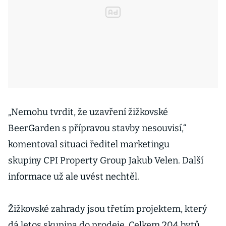
„Nemohu tvrdit, že uzavření žižkovské
BeerGarden s přípravou stavby nesouvisí,“
komentoval situaci ředitel marketingu
skupiny CPI Property Group Jakub Velen. Další
informace už ale uvést nechtěl.
Žižkovské zahrady jsou třetím projektem, který
dá letos skupina do prodeje. Celkem 204 bytů