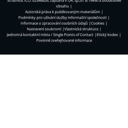
Strašnice, IČO: 02346826, zapsána v OR, sp.zn. B 19490 a dodavatelé
obsahu
Autorská práva k publikovaným materiálům
Podmínky pro užívání služby informační společnosti
Informace o zpracování osobních údajů
Cookies
Nastavení soukromí
Vlastnická struktura
Jednotná kontaktní místa / Single Points of Contact
Etický kodex
Povinně zveřejňované informace