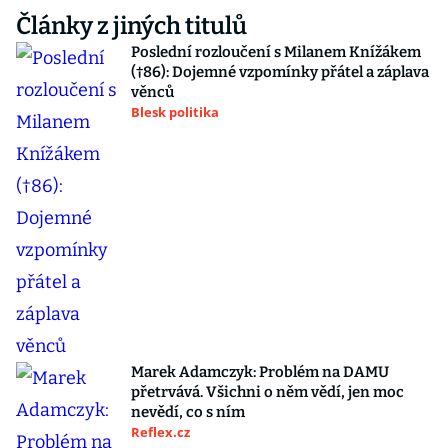
Články z jiných titulů
Poslední rozloučení s Milanem Knížákem
(†86): Dojemné vzpomínky přátel a záplava
věnců
Blesk politika
Marek Adamczyk: Problém na DAMU
přetrvává. Všichni o něm vědí, jen moc
nevědí, co s ním
Reflex.cz