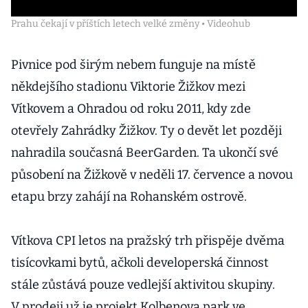
Prahu čekají v příštích letech velké změny • Videohub
Pivnice pod širým nebem funguje na místě
někdejšího stadionu Viktorie Žižkov mezi
Vítkovem a Ohradou od roku 2011, kdy zde
otevřely Zahrádky Žižkov. Ty o devět let později
nahradila současná BeerGarden. Ta ukončí své
působení na Žižkově v neděli 17. července a novou
etapu brzy zahájí na Rohanském ostrově.
Vítkova CPI letos na pražský trh přispěje dvěma
tisícovkami bytů, ačkoli developerská činnost
stále zůstává pouze vedlejší aktivitou skupiny.
V prodeji už je projekt Kolbenova park ve