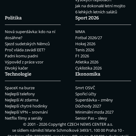
Jak na dokonalé letní mojito
6 lehkých letních salátů
Politika
Sport 2026
Nová superdávka: kdo na ní
MMA
dosáhne?
Fotbal 2026/27
Sjezd sudetských Němců
Hokej 2026
Proč vláda zavádí EET?
Tenis 2026
Padni komu padni
F1 2026
Výpověď z práce vzor
Atletika 2026
Divoký kačer
Cyklistika 2026
Technologie
Ekonomika
SpaceX na burze
Smrt OSVČ
Nejlepší telefony
Spořicí účty
Nejlepší AI zdarma
Superdávka – změny
Nejlepší chytré hodinky
Důchody 2027
Nejlepší VPN – srovnání
Minimální mzda 2027
Netflix filmy a seriály
Senior Pas – slevy
© 2001 - 2026 Copyright
CZECH NEWS CENTER a.s.
se sídlem náměstí Marie Schmolkové 3493/1, 100 00 Praha 10 -