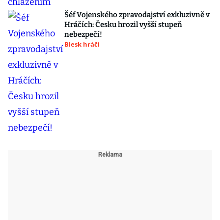
Šéf Vojenského zpravodajství exkluzivně v
Hráčích: Česku hrozil vyšší stupeň
nebezpečí!
Blesk hráči