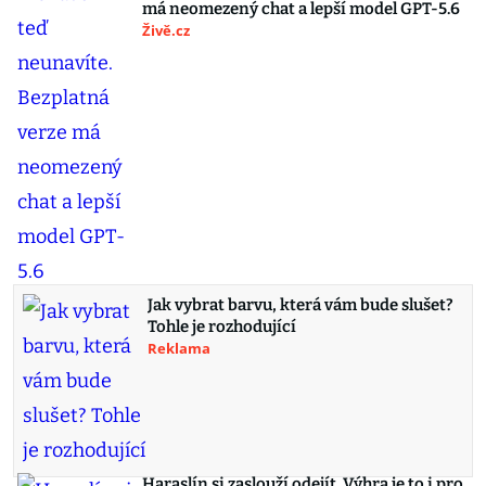
má neomezený chat a lepší model GPT-5.6
Živě.cz
Jak vybrat barvu, která vám bude slušet?
Tohle je rozhodující
Reklama
Haraslín si zaslouží odejít. Výhra je to i pro