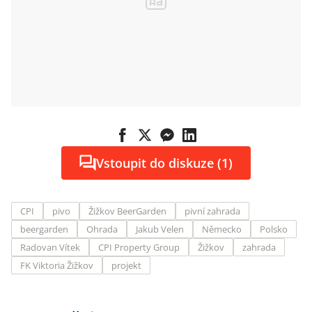
Vstoupit do diskuze (1)
CPI
pivo
Žižkov BeerGarden
pivní zahrada
beergarden
Ohrada
Jakub Velen
Německo
Polsko
Radovan Vítek
CPI Property Group
Žižkov
zahrada
FK Viktoria Žižkov
projekt