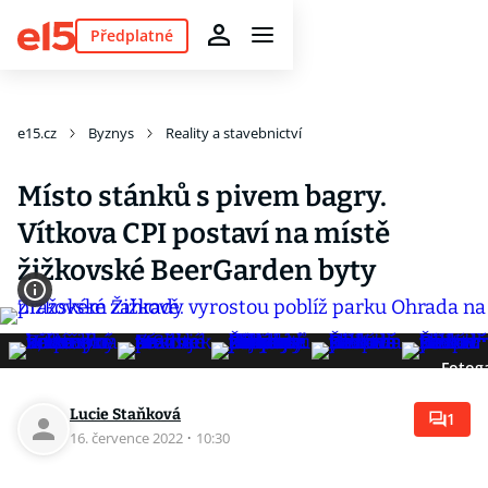
Předplatné
e15.cz
Byznys
Reality a stavebnictví
Místo stánků s pivem bagry.
Vítkova CPI postaví na místě
žižkovské BeerGarden byty
Fotoga
Lucie Staňková
1
16. července 2022
·
10:30