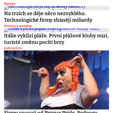
Byznys
Na trzích se děje něco nezvyklého.
Technologické firmy shánějí miliardy
Názory a analýzy
Itálie vyklízí pláže. První plážové kluby mizí,
turisté změnu pocítí brzy
Zahraniční
Firmy couvají od Prague Pride. Podporu