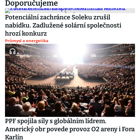
Doporučujeme
Potenciální zachránce Soleku zrušil
nabídku. Zadlužené solární společnosti
hrozí konkurz
Průmysl a energetika
PPF spojila síly s globálním lídrem.
Americký obr povede provoz O2 areny i Fora
Karlín