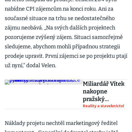
nabídne CPI zájemcům na konci roku. Ani za
současné situace na trhu se nedostatečného
zájmu neobává. „Na svých dalších projektech
pozorujeme zvýšený zájem. Situaci samozřejmě
sledujeme, abychom mohli případnou strategii
prodeje upravit. První zájemci se po projektu ptají
už nyní,“ dodal Velen.
Miliardář Vítek
nakopne
pražský
rezidenční trh.
Reality a stavebnictví
Do prodeje
letos pustí dva
Náklady projetu nechtěl marketingový ředitel
tisíce bytů