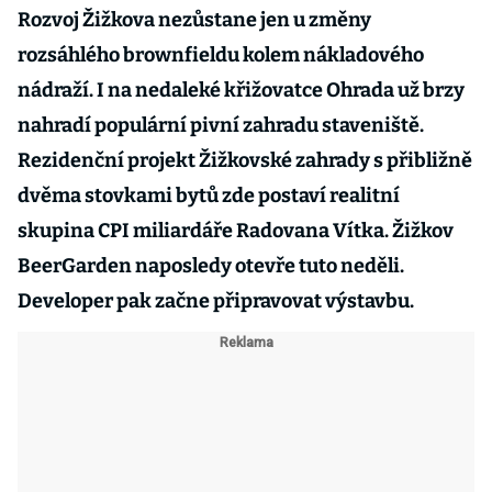
Rozvoj Žižkova nezůstane jen u změny
rozsáhlého brownfieldu kolem nákladového
nádraží. I na nedaleké křižovatce Ohrada už brzy
nahradí populární pivní zahradu staveniště.
Rezidenční projekt Žižkovské zahrady s přibližně
dvěma stovkami bytů zde postaví realitní
skupina CPI miliardáře Radovana Vítka. Žižkov
BeerGarden naposledy otevře tuto neděli.
Developer pak začne připravovat výstavbu.