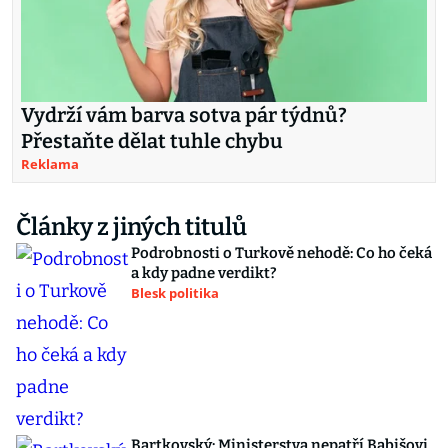
Vydrží vám barva sotva pár týdnů?
Přestaňte dělat tuhle chybu
Reklama
Články z jiných titulů
Podrobnosti o Turkově nehodě: Co ho čeká
a kdy padne verdikt?
Blesk politika
Bartkovský: Ministerstva nepatří Babišovi,