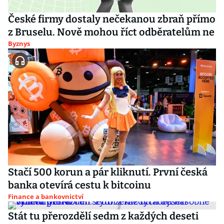
České firmy dostaly nečekanou zbraň přímo
z Bruselu. Nově mohou říct odběratelům ne
Byznys
Stačí 500 korun a pár kliknutí. První česká
banka otevírá cestu k bitcoinu
Finance a bankovnictví
Stát tu přerozdělí sedm z každých deseti