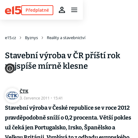
Předplatné
e15.cz
Byznys
Reality a stavebnictví
Stavební výroba v ČR příští rok
nejspíše mírně klesne
ČTK
3. července 2011
·
15:41
Stavební výroba v České republice se v roce 2012
pravděpodobně sníží o 0,2 procenta. Větší pokles
už čeká jen Portugalsko, Irsko, Španělsko a
Velkou Británii. Vyplývá to z odhadu evropského