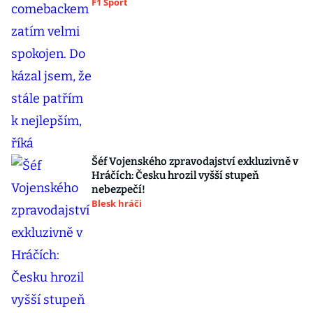
F1 Sport
Šéf Vojenského zpravodajství exkluzivně v
Hráčích: Česku hrozil vyšší stupeň
nebezpečí!
Blesk hráči