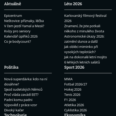
Aktuálně
Léto 2026
Epicentrum
Karlovarský filmový festival
Neštovice: příznaky, léčba
2026
V čem jezdí Yamal a Mesii?
Znamení, že jste potkali
Kvízy pro seniory
někoho z minulého života
Kalendář úplňků 2026
Astronomické úkazy 2026:
Co je bodycount?
zatmění slunce a další
Jak obléci miminko při
vysokých teplotách?
Jak na dokonalé letní mojito
6 lehkých letních salátů
Politika
Sport 2026
Nová superdávka: kdo na ní
MMA
dosáhne?
Fotbal 2026/27
Sjezd sudetských Němců
Hokej 2026
Proč vláda zavádí EET?
Tenis 2026
Padni komu padni
F1 2026
Výpověď z práce vzor
Atletika 2026
Divoký kačer
Cyklistika 2026
Technologie
Ekonomika