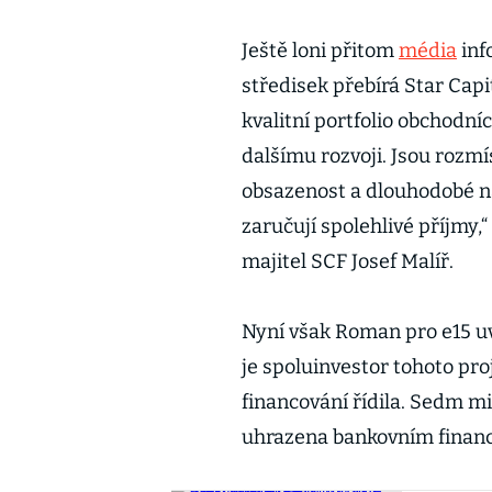
Ještě loni přitom
média
inf
středisek přebírá Star Capi
kvalitní portfolio obchodníc
dalšímu rozvoji. Jsou rozm
obsazenost a dlouhodobé n
zaručují spolehlivé příjmy,“
majitel SCF Josef Malíř.
Nyní však Roman pro e15 uv
je spoluinvestor tohoto pro
financování řídila. Sedm mil
uhrazena bankovním financ