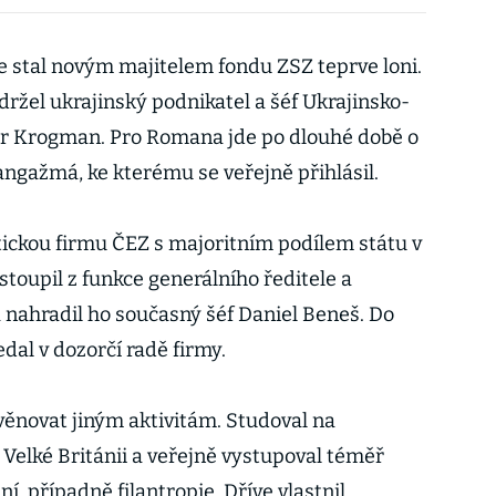
 stal novým majitelem fondu ZSZ teprve loni.
držel ukrajinský podnikatel a šéf Ukrajinsko-
r Krogman. Pro Romana jde po dlouhé době o
 angažmá, ke kterému se veřejně přihlásil.
ickou firmu ČEZ s majoritním podílem státu v
stoupil z funkce generálního ředitele a
nahradil ho současný šéf Daniel Beneš. Do
dal v dozorčí radě firmy.
věnovat jiným aktivitám. Studoval na
 Velké Británii a veřejně vystupoval téměř
, případně filantropie. Dříve vlastnil