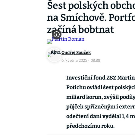
Šest polských obch
na Smíchově. Portf
začíná bobtnat
Ondřej Souček
6. května 2025
·
08:38
Investiční fond ZSZ Mart
Potichu ovládl šest polský
miliard korun, zvýšil podíly
půjček spřízněným i extern
odečtení daní vydělal 1,4 
předchozímu roku.