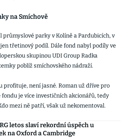
emky na Smíchově
l průmyslové parky v Kolíně a Pardubicích, v
jen třetinový podíl. Dále fond nabyl podíly ve
veloperskou skupinou UDI Group Radka
zemky poblíž smíchovského nádraží.
 profituje, není jasné. Roman už dříve pro
 fondu je více investičních akcionářů, tedy
. Kdo mezi ně patří, však už nekomentoval.
G letos slaví rekordní úspěch u
ek na Oxford a Cambridge