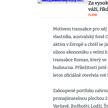
Za vysoko
váží, ří
FLOW
Motivem transakce pro něj b
vlastníka, australský fond 
aktiva v Evropě a chtěl se 
silnou ekonomiku s velmi l
transakce Roman, který se 
budoucna. Příležitosti jistě
letos oficiálně otevřela své
Zakoupené portfolio zahrnu
pronajímatelnou plochou 21
Varšavě, Bydhošti, Lodži, Št