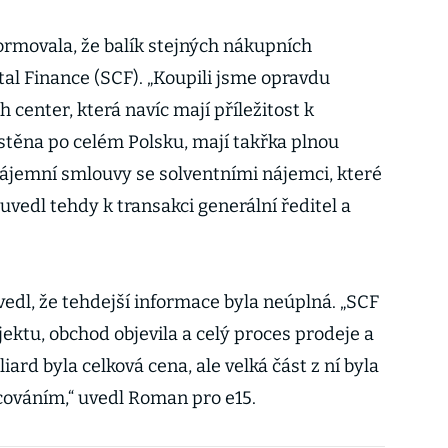
ormovala, že balík stejných nákupních
tal Finance (SCF). „Koupili jsme opravdu
h center, která navíc mají příležitost k
ístěna po celém Polsku, mají takřka plnou
ájemní smlouvy se solventními nájemci, které
 uvedl tehdy k transakci generální ředitel a
edl, že tehdejší informace byla neúplná. „SCF
jektu, obchod objevila a celý proces prodeje a
iard byla celková cena, ale velká část z ní byla
ováním,“ uvedl Roman pro e15.