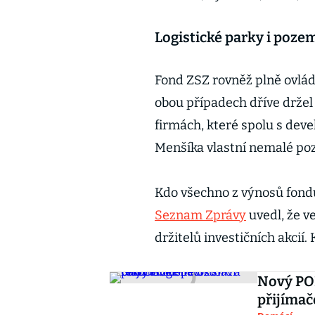
Logistické parky i poz
Fond ZSZ rovněž plně ovlád
obou případech dříve držel 
firmách, které spolu s de
Menšíka vlastní nemalé po
Kdo všechno z výnosů fondu
Seznam Zprávy
uvedl, že ve
držitelů investičních akcií
Nový POR
přijímač