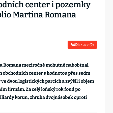
odních center i pozemky
olio Martina Romana
Diskuze (
0
)
ina Romana meziročně mohutně nabobtnal.
ch obchodních center s hodnotou přes sedm
 ve dvou logistických parcích a zvýšil i objem
ím firmám. Za celý loňský rok fond po
miliardy korun, zhruba dvojnásobek oproti