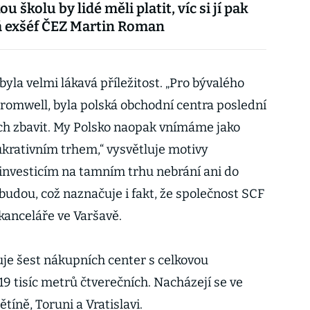
u školu by lidé měli platit, víc si jí pak
ká exšéf ČEZ Martin Roman
yla velmi lákavá příležitost. „Pro bývalého
Cromwell, byla polská obchodní centra poslední
jich zbavit. My Polsko naopak vnímáme jako
ukrativním trhem,“ vysvětluje motivy
investicím na tamním trhu nebrání ani do
 budou, což naznačuje i fakt, že společnost SCF
 kanceláře ve Varšavě.
je šest nákupních center s celkovou
9 tisíc metrů čtverečních. Nacházejí se ve
ětíně, Toruni a Vratislavi.