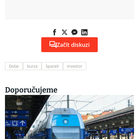
Začít diskuzi
Dolar
burza
SpaceX
investor
Doporučujeme