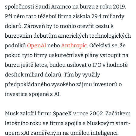
společnosti Saudi Aramco na burzu z roku 2019.
Při něm tato těžební firma získala 29,4 miliardy
dolarů. Zároveň by to mohlo otevřít cestu k
burzovním debutům amerických technologických
podniků
OpenAI
nebo
Anthropic
. Očekává se, že
pokud tyto firmy uskuteční své plány vstoupit na
burzu ještě letos, budou usilovat o IPO v hodnotě
desítek miliard dolarů. Tím by využily
předpokládaného vysokého zájmu investorů o
investice spojené s AI.
Musk založil firmu SpaceX v roce 2002. Začátkem
letošního roku se firma spojila s Muskovým start-
upem xAI zaměřeným na umělou inteligenci.