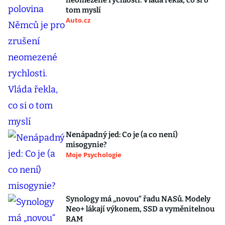
neomezené rychlosti. Vláda řekla, co si o
tom myslí
Auto.cz
Nenápadný jed: Co je (a co není)
misogynie?
Moje Psychologie
Synology má „novou“ řadu NASů. Modely
Neo+ lákají výkonem, SSD a vyměnitelnou
RAM