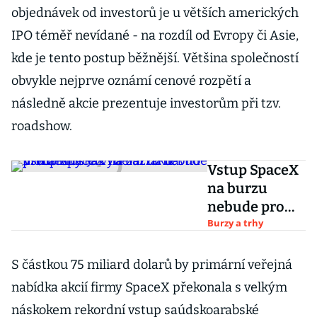
objednávek od investorů je u větších amerických
IPO téměř nevídané - na rozdíl od Evropy či Asie,
kde je tento postup běžnější. Většina společností
obvykle nejprve oznámí cenové rozpětí a
následně akcie prezentuje investorům při tzv.
roadshow.
Vstup SpaceX
na burzu
nebude pro
Čechy: Jak na
Burzy a trhy
zázraku Elona
Muska vydělat
S částkou 75 miliard dolarů by primární veřejná
už dávno
nabídka akcií firmy SpaceX překonala s velkým
předtím?
náskokem rekordní vstup saúdskoarabské