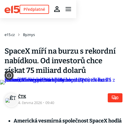
Předplatné
e15.cz
Byznys
SpaceX míří na burzu s rekordní
nabídkou. Od investorů chce
získat 75 miliard dolarů
ČTK
0
4. června 2026
·
09:40
Americká vesmírná společnost SpaceX hodlá