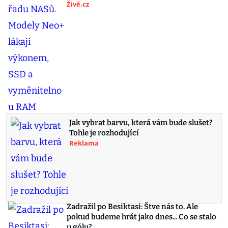
Živě.cz
Jak vybrat barvu, která vám bude slušet?
Tohle je rozhodující
Reklama
Zadražil po Besiktasi: Štve nás to. Ale
pokud budeme hrát jako dnes... Co se stalo
u gólu?