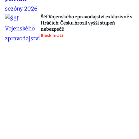
Šéf Vojenského zpravodajství exkluzivně v
Hráčích: Česku hrozil vyšší stupeň
nebezpečí!
Blesk hráči