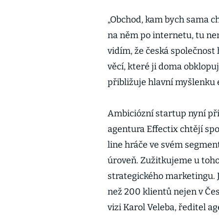
„Obchod, kam bych sama ch
na něm po internetu, tu nen
vidím, že česká společnost 
věcí, které ji doma obklopují.
přibližuje hlavní myšlenku
Ambiciózní startup nyní při
agentura Effectix chtějí s
line hráče ve svém segmen
úroveň. Zužitkujeme u toh
strategického marketingu. 
než 200 klientů nejen v Česk
vizi Karol Veleba, ředitel a