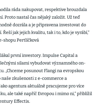
odila ráda nakupovat, respektive brouzdala
í. Proto nastal čas nějaký založit. Už teď
hodně dozrála a je připravena investovat do
 Řeší jak jejich kvalitu, tak i to, kdo je vyrábí,“
 e-shopu Pertlíčková
lákal první investory. Impulse Capital a
polečnými silami vybudovat významného on-
tu. „Chceme posunout Flangi na evropskou
o naše zkušenosti z e-commerce a
Jako agentura aktuálně pracujeme pro více
u, ale také napříč Evropou i mimo ni,“ přiblížil
gentury Effectix.