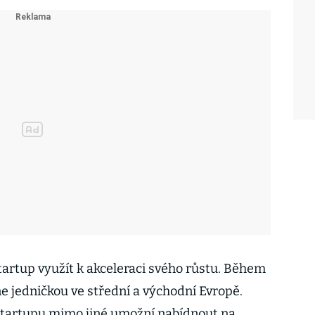
tartup využít k akceleraci svého růstu. Během
line jedničkou ve střední a východní Evropě.
startupu mimo jiné umožní nabídnout na