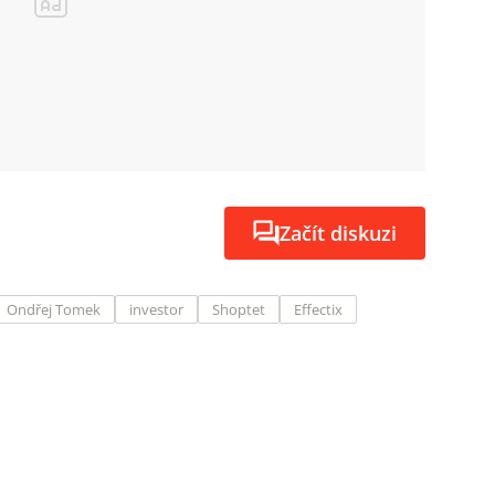
Začít diskuzi
Ondřej Tomek
investor
Shoptet
Effectix