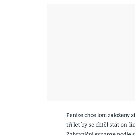
Peníze chce loni založený s
tří let by se chtěl stát on-
Zahraniční expanze podle 