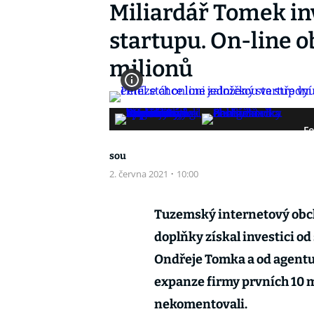
Miliardář Tomek in
startupu. On-line o
milionů
Fo
sou
2. června 2021
·
10:00
Tuzemský internetový obch
doplňky získal investici od
Ondřeje Tomka a od agentury
expanze firmy prvních 10 m
nekomentovali.