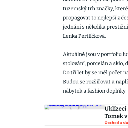
tuzemský trh značky, kter
propagovat to nejlepší z če
jednání s několika prestižn
Lenka Pertlíčková.
Aktuálně jsou v portfoliu l
stolování, porcelán a sklo, 
Do tří let by se měl počet
Budou se rozšiřovat a naplňo
nábytek a fashion doplňky.
Uklízecí
Tomek v 
Obchod a sl