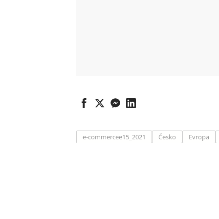
e-commercee15_2021
Česko
Evropa