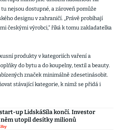
é tu nejsou dostupné, a zároveň pomůže
ského designu v zahraničí. „Právě probíhají
ími českými výrobci,“ říká k tomu zakladatelka
uxusní produkty v kategoriích vaření a
doplňky do bytu a do koupelny, textil a beauty.
 nabízených značek minimálně zdesetinásobit.
vat stávající kategorie, k nimž se přidá i
 start-up LidskáSíla končí. Investor
něm utopil desítky milionů
užby