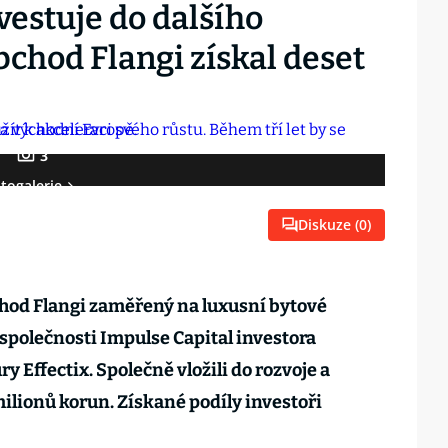
vestuje do dalšího
bchod Flangi získal deset
3
togalerie
Diskuze (
0
)
od Flangi zaměřený na luxusní bytové
 společnosti Impulse Capital investora
 Effectix. Společně vložili do rozvoje a
ilionů korun. Získané podíly investoři