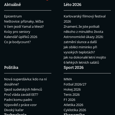
Aktuálně
Léto 2026
Epicentrum
Karlovarský filmový festival
Neštovice: příznaky, léčba
2026
V čem jezdí Yamal a Mesii?
Znamení, že jste potkali
Kvízy pro seniory
někoho z minulého života
Kalendář úplňků 2026
Astronomické úkazy 2026:
Co je bodycount?
zatmění slunce a další
Jak obléci miminko při
vysokých teplotách?
Jak na dokonalé letní mojito
6 lehkých letních salátů
Politika
Sport 2026
Nová superdávka: kdo na ní
MMA
dosáhne?
Fotbal 2026/27
Sjezd sudetských Němců
Hokej 2026
Proč vláda zavádí EET?
Tenis 2026
Padni komu padni
F1 2026
Výpověď z práce vzor
Atletika 2026
Divoký kačer
Cyklistika 2026
Technologie
Ekonomika