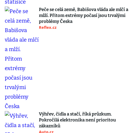
Peče se celá země, Babišova vláda ale mlčí a
mlží. Přitom extrémy počasí jsou trvalými
problémy Česka
Reflex.cz
Výhřev, čidla a stačí, říká průzkum.
Pokročilá elektronika není prioritou
zákazníků
Auto.cz