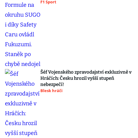
F1 Sport
Šéf Vojenského zpravodajství exkluzivně v
Hráčích: Česku hrozil vyšší stupeň
nebezpečí!
Blesk hráči