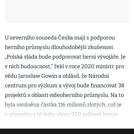
U severního souseda Česka mají s podporou
herního průmyslu dlouhodobější zkušenost.
„Polská vláda bude podporovat herní vývojáře. Je
v nich budoucnost,“ řekl v roce 2020 ministr pro
vědu Jarosław Gowin a ohlásil, že Národní
centrum pro výzkum a vývoj bude financovat 38
projektů v oblasti videoherního průmyslu. Na to
byla uvolněna částka 116 milionů zlotých, což je
v přepočtu z té doby skoro 700 milionů korun.