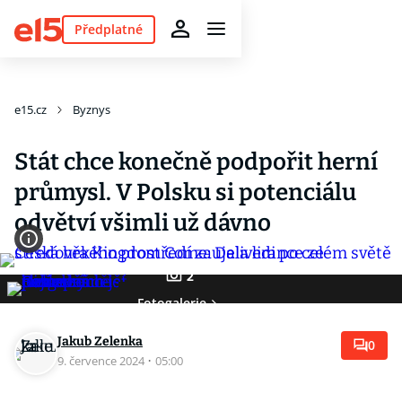
Předplatné
e15.cz
Byznys
Stát chce konečně podpořit herní
průmysl. V Polsku si potenciálu
odvětví všimli už dávno
2
Fotogalerie
Jakub Zelenka
0
9. července 2024
·
05:00