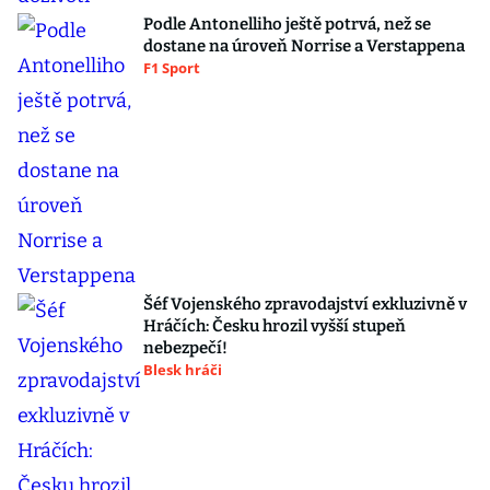
Podle Antonelliho ještě potrvá, než se
dostane na úroveň Norrise a Verstappena
F1 Sport
Šéf Vojenského zpravodajství exkluzivně v
Hráčích: Česku hrozil vyšší stupeň
nebezpečí!
Blesk hráči