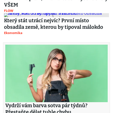
VŠEM
FLOW
Který stát utrácí nejvíc? První místo
obsadila země, kterou by tipoval málokdo
Ekonomika
Vydrží vám barva sotva pár týdnů?
Přestaňte dělat tuhle chybu