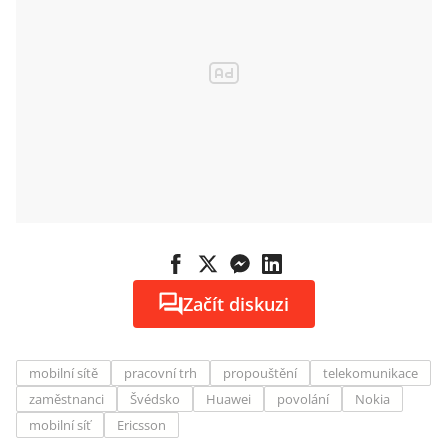
Začít diskuzi
mobilní sítě
pracovní trh
propouštění
telekomunikace
zaměstnanci
Švédsko
Huawei
povolání
Nokia
mobilní síť
Ericsson