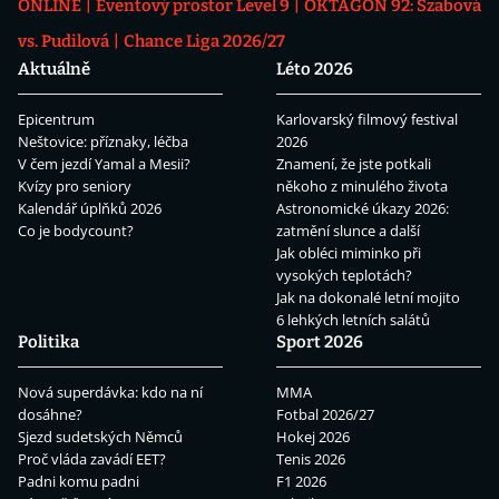
ONLINE
Eventový prostor Level 9
OKTAGON 92: Szabová
vs. Pudilová
Chance Liga 2026/27
Aktuálně
Léto 2026
Epicentrum
Karlovarský filmový festival
Neštovice: příznaky, léčba
2026
V čem jezdí Yamal a Mesii?
Znamení, že jste potkali
Kvízy pro seniory
někoho z minulého života
Kalendář úplňků 2026
Astronomické úkazy 2026:
Co je bodycount?
zatmění slunce a další
Jak obléci miminko při
vysokých teplotách?
Jak na dokonalé letní mojito
6 lehkých letních salátů
Politika
Sport 2026
Nová superdávka: kdo na ní
MMA
dosáhne?
Fotbal 2026/27
Sjezd sudetských Němců
Hokej 2026
Proč vláda zavádí EET?
Tenis 2026
Padni komu padni
F1 2026