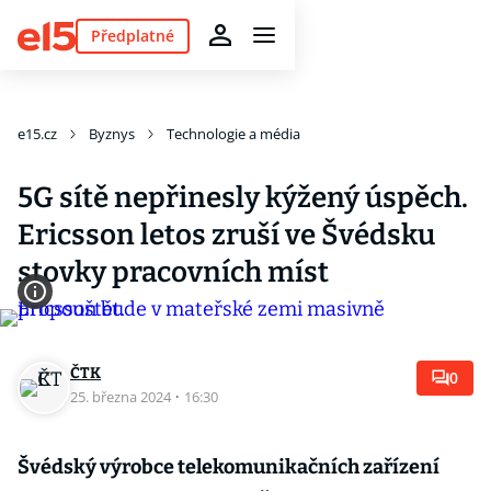
Předplatné
e15.cz
Byznys
Technologie a média
5G sítě nepřinesly kýžený úspěch.
Ericsson letos zruší ve Švédsku
stovky pracovních míst
ČTK
0
25. března 2024
·
16:30
Švédský výrobce telekomunikačních zařízení