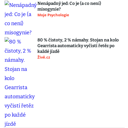
Nenápadný jed: Co je (a co není)
misogynie?
Moje Psychologie
80 % čistoty, 2 % námahy. Stojan na kolo
Gearrista automaticky vyčistí řetěz po
každé jízdě
Živě.cz