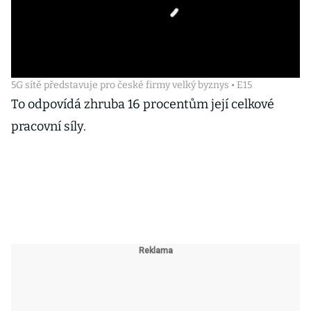
5G sítě představuje pro české firmy velký byznys • E15
To odpovídá zhruba 16 procentům její celkové
pracovní síly.