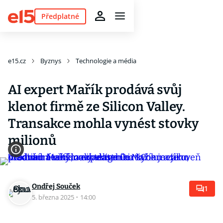
Předplatné
e15.cz
Byznys
Technologie a média
AI expert Mařík prodává svůj
klenot firmě ze Silicon Valley.
Transakce mohla vynést stovky
milionů
Ondřej Souček
1
5. března 2025
·
14:00