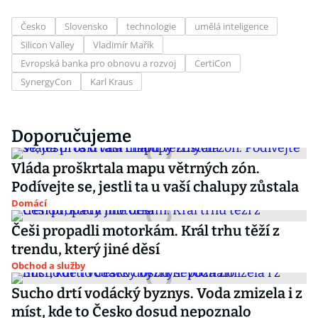
Česko
Slovensko
technologie
umělá inteligence
Silicon Valley
Vladimír Mařík
Evropská banka pro obnovu a rozvoj
CertiCon
SynergyCon
Karl Kraus
Doporučujeme
Vláda proškrtala mapu větrných zón.
Podívejte se, jestli ta u vaší chalupy zůstala
Domácí
Češi propadli motorkám. Král trhu těží z
trendu, který jiné děsí
Obchod a služby
Sucho drtí vodácký byznys. Voda zmizela i z
míst, kde to Česko dosud nepoznalo