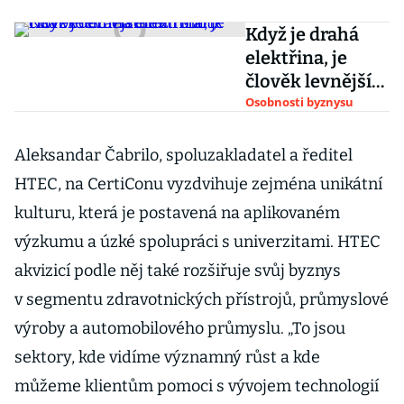
Když je drahá
elektřina, je
člověk levnější
než robot, říká
Osobnosti byznysu
vědec Vladimír
Mařík
Aleksandar Čabrilo, spoluzakladatel a ředitel
HTEC, na CertiConu vyzdvihuje zejména unikátní
kulturu, která je postavená na aplikovaném
výzkumu a úzké spolupráci s univerzitami. HTEC
akvizicí podle něj také rozšiřuje svůj byznys
v segmentu zdravotnických přístrojů, průmyslové
výroby a automobilového průmyslu. „To jsou
sektory, kde vidíme významný růst a kde
můžeme klientům pomoci s vývojem technologií