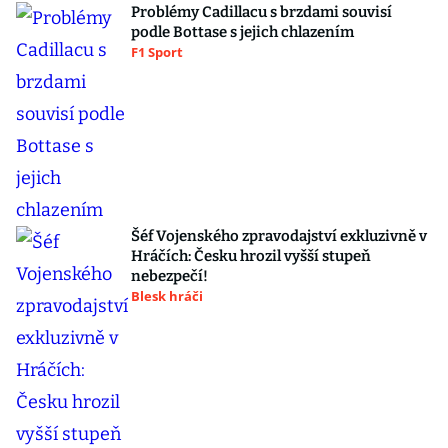
Problémy Cadillacu s brzdami souvisí
podle Bottase s jejich chlazením
F1 Sport
Šéf Vojenského zpravodajství exkluzivně v
Hráčích: Česku hrozil vyšší stupeň
nebezpečí!
Blesk hráči