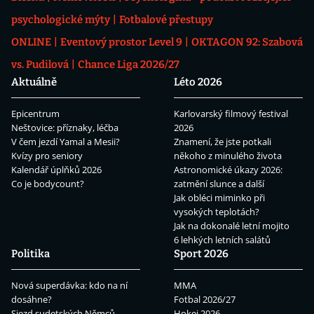
psychologické mýty
Fotbalové přestupy
ONLINE
Eventový prostor Level 9
OKTAGON 92: Szabová
vs. Pudilová
Chance Liga 2026/27
Aktuálně
Léto 2026
Epicentrum
Karlovarský filmový festival
Neštovice: příznaky, léčba
2026
V čem jezdí Yamal a Mesii?
Znamení, že jste potkali
Kvízy pro seniory
někoho z minulého života
Kalendář úplňků 2026
Astronomické úkazy 2026:
Co je bodycount?
zatmění slunce a další
Jak obléci miminko při
vysokých teplotách?
Jak na dokonalé letní mojito
6 lehkých letních salátů
Politika
Sport 2026
Nová superdávka: kdo na ní
MMA
dosáhne?
Fotbal 2026/27
Sjezd sudetských Němců
Hokej 2026