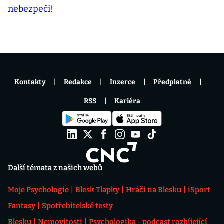
Kontakty
Redakce
Inzerce
Předplatné
RSS
Kariéra
Další témata z našich webů
Moje Psychologie
Blesk Tlapky
Hráči na Blesku
iSport
Fantasy
Spotřebitelské testy
Blesku
Nemovitosti
Psychologika - podcast rozbíjející