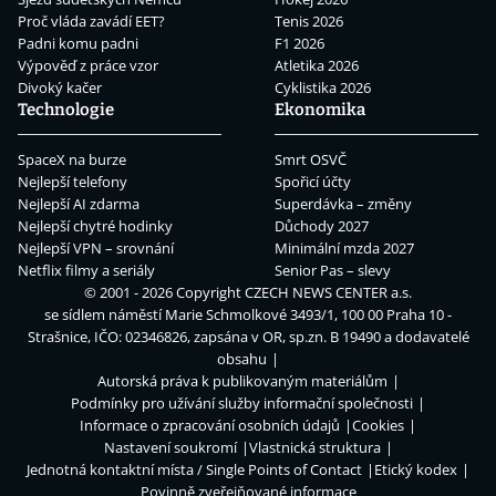
Proč vláda zavádí EET?
Tenis 2026
Padni komu padni
F1 2026
Výpověď z práce vzor
Atletika 2026
Divoký kačer
Cyklistika 2026
Technologie
Ekonomika
SpaceX na burze
Smrt OSVČ
Nejlepší telefony
Spořicí účty
Nejlepší AI zdarma
Superdávka – změny
Nejlepší chytré hodinky
Důchody 2027
Nejlepší VPN – srovnání
Minimální mzda 2027
Netflix filmy a seriály
Senior Pas – slevy
© 2001 - 2026 Copyright
CZECH NEWS CENTER a.s.
se sídlem náměstí Marie Schmolkové 3493/1, 100 00 Praha 10 -
Strašnice, IČO: 02346826, zapsána v OR, sp.zn. B 19490 a dodavatelé
obsahu
Autorská práva k publikovaným materiálům
Podmínky pro užívání služby informační společnosti
Informace o zpracování osobních údajů
Cookies
Nastavení soukromí
Vlastnická struktura
Jednotná kontaktní místa / Single Points of Contact
Etický kodex
Povinně zveřejňované informace