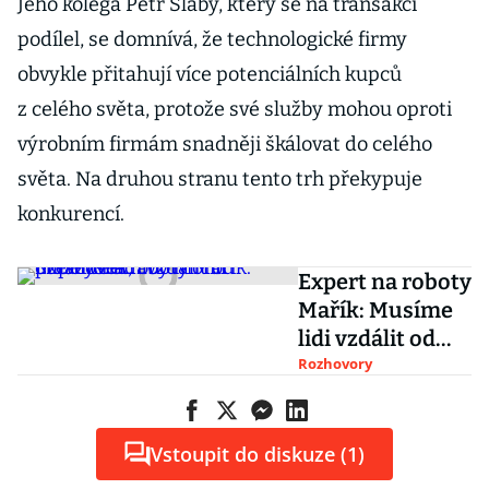
Jeho kolega Petr Slabý, který se na transakci
podílel, se domnívá, že technologické firmy
obvykle přitahují více potenciálních kupců
z celého světa, protože své služby mohou oproti
výrobním firmám snadněji škálovat do celého
světa. Na druhou stranu tento trh překypuje
konkurencí.
Expert na roboty
Mařík: Musíme
lidi vzdálit od
obrazovek, aby
Rozhovory
mohli přemýšlet
Vstoupit do diskuze (1)