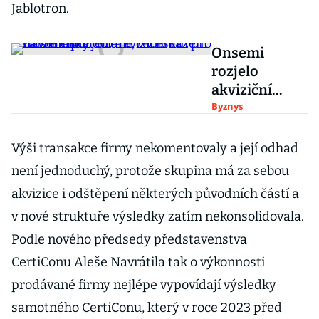
Jablotron.
Onsemi
rozjelo
akviziční
tažení za
Byznys
miliardy
dolarů,
Výši transakce firmy nekomentovaly a její odhad
v Česku může
není jednoduchý, protože skupina má za sebou
získat druhé
akvizice i odštěpení některých původních částí a
centrum pro
v nové struktuře výsledky zatím nekonsolidovala.
návrh čipů
Podle nového předsedy představenstva
CertiConu Aleše Navrátila tak o výkonnosti
prodávané firmy nejlépe vypovídají výsledky
samotného CertiConu, který v roce 2023 před