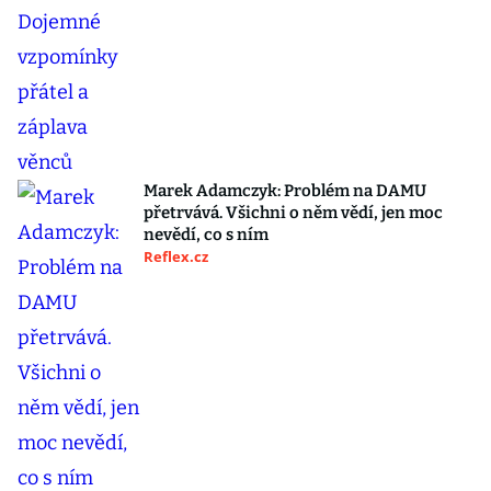
Marek Adamczyk: Problém na DAMU
přetrvává. Všichni o něm vědí, jen moc
nevědí, co s ním
Reflex.cz