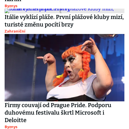
Byznys
Itálie vyklízí pláže. První plážové kluby mizí,
turisté změnu pocítí brzy
Zahraniční
Firmy couvají od Prague Pride. Podporu
duhovému festivalu škrtl Microsoft i
Deloitte
Byznys