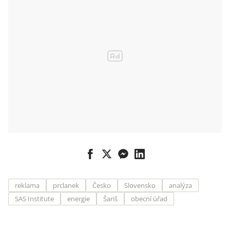
reklama
prclanek
Česko
Slovensko
analýza
SAS Institute
energie
Šariš
obecní úřad