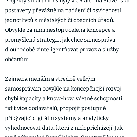
Projekty smart cities byly v ČR ale i na Slovensku
postaveny převážně na nadšení či osvícenosti
jednotlivců z městských či obecních úřadů.
Obvykle za nimi nestojí ucelená koncepce a
promyšlená strategie, jak chce samospráva
dlouhodobě zinteligentňovat provoz a služby
občanům.
Zejména menším a středně velkým
samosprávám obvykle na koncepčnejší rozvoj
chybí kapacity a know-how, včetně schopnosti
řídit více dodavatelů, propojit postupně
přibývající digitální systémy a analyticky
vyhodnocovat data, která z nich přicházejí. Jak