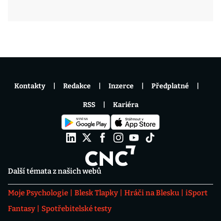
Kontakty
Redakce
Inzerce
Předplatné
RSS
Kariéra
Další témata z našich webů
Moje Psychologie
Blesk Tlapky
Hráči na Blesku
iSport
Fantasy
Spotřebitelské testy