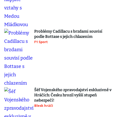
Problémy Cadillacu s brzdami souvisí
podle Bottase s jejich chlazením
F1 Sport
Šéf Vojenského zpravodajství exkluzivně v
Hráčích: Česku hrozil vyšší stupeň
nebezpečí!
Blesk hráči