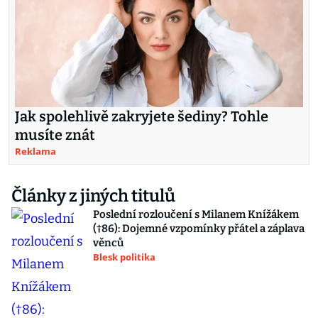
Jak spolehlivě zakryjete šediny? Tohle
musíte znát
Reklama
Články z jiných titulů
Poslední rozloučení s Milanem Knížákem
(†86): Dojemné vzpomínky přátel a záplava
věnců
Blesk politika