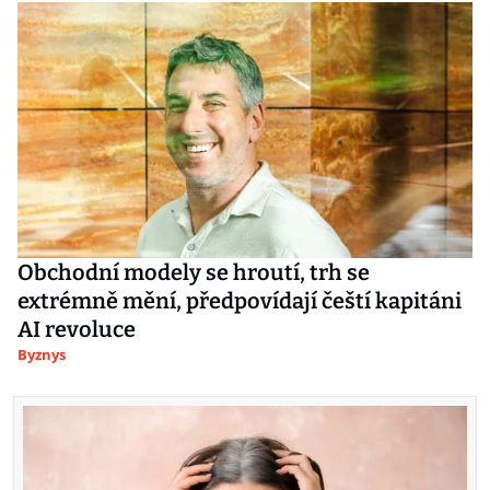
Obchodní modely se hroutí, trh se
extrémně mění, předpovídají čeští kapitáni
AI revoluce
Byznys