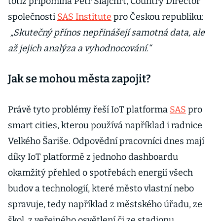
totiž připomíná Petr Šlajchrt, Country Director
společnosti
SAS Institute
pro Českou republiku:
„Skutečný přínos nepřinášejí samotná data, ale
až jejich analýza a vyhodnocování.“
Jak se mohou města zapojit?
Právě tyto problémy řeší IoT platforma
SAS
pro
smart cities, kterou používá například i radnice
Velkého Šariše. Odpovědní pracovníci dnes mají
díky IoT platformě z jednoho dashboardu
okamžitý přehled o spotřebách energií všech
budov a technologií, které město vlastní nebo
spravuje, tedy například z městského úřadu, ze
škol, z veřejného osvětlení či ze stadionu.