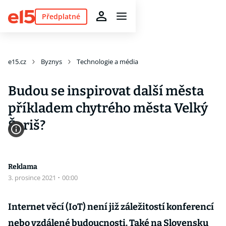
Předplatné
e15.cz
Byznys
Technologie a média
Budou se inspirovat další města
příkladem chytrého města Velký
Šariš?
Reklama
3. prosince 2021
·
00:00
Internet věcí (IoT) není již záležitostí konferencí
nebo vzdálené budoucnosti. Také na Slovensku