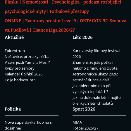
Blesku
Nemovitosti
Psychologika - podcast rozbíjející
psychologické mýty
Fotbalové přestupy
ONLINE
Eventový prostor Level 9
OKTAGON 92: Szabová
vs. Pudilová
Chance Liga 2026/27
Aktuálně
Léto 2026
Epicentrum
Karlovarský filmový festival
Neštovice: příznaky, léčba
2026
V čem jezdí Yamal a Mesii?
Znamení, že jste potkali
Kvízy pro seniory
někoho z minulého života
Kalendář úplňků 2026
Astronomické úkazy 2026:
Co je bodycount?
zatmění slunce a další
Jak obléci miminko při
vysokých teplotách?
Jak na dokonalé letní mojito
6 lehkých letních salátů
Politika
Sport 2026
Nová superdávka: kdo na ní
MMA
dosáhne?
Fotbal 2026/27