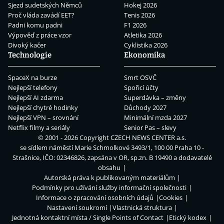
Sjezd sudetských Němců
Hokej 2026
Proč vláda zavádí EET?
Tenis 2026
Padni komu padni
F1 2026
Výpověď z práce vzor
Atletika 2026
Divoký kačer
Cyklistika 2026
Technologie
Ekonomika
SpaceX na burze
Smrt OSVČ
Nejlepší telefony
Spořicí účty
Nejlepší AI zdarma
Superdávka – změny
Nejlepší chytré hodinky
Důchody 2027
Nejlepší VPN – srovnání
Minimální mzda 2027
Netflix filmy a seriály
Senior Pas – slevy
© 2001 - 2026 Copyright
CZECH NEWS CENTER a.s.
se sídlem náměstí Marie Schmolkové 3493/1, 100 00 Praha 10 -
Strašnice, IČO: 02346826, zapsána v OR, sp.zn. B 19490 a dodavatelé
obsahu
Autorská práva k publikovaným materiálům
Podmínky pro užívání služby informační společnosti
Informace o zpracování osobních údajů
Cookies
Nastavení soukromí
Vlastnická struktura
Jednotná kontaktní místa / Single Points of Contact
Etický kodex