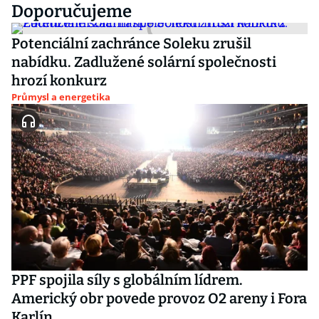
Doporučujeme
Potenciální zachránce Soleku zrušil
nabídku. Zadlužené solární společnosti
hrozí konkurz
Průmysl a energetika
PPF spojila síly s globálním lídrem.
Americký obr povede provoz O2 areny i Fora
Karlín