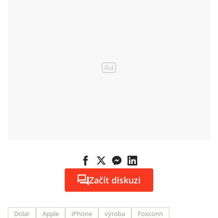
Začít diskuzi
Dolar
Apple
iPhone
výroba
Foxconn