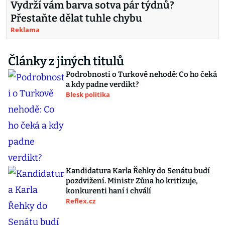
Vydrží vám barva sotva pár týdnů?
Přestaňte dělat tuhle chybu
Reklama
Články z jiných titulů
Podrobnosti o Turkově nehodě: Co ho čeká
a kdy padne verdikt?
Blesk politika
Kandidatura Karla Řehky do Senátu budí
pozdvižení. Ministr Zůna ho kritizuje,
konkurenti haní i chválí
Reflex.cz