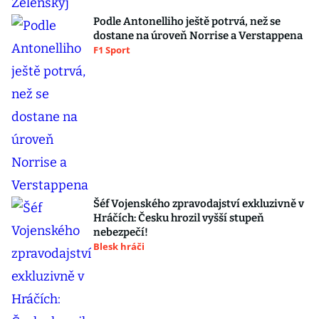
Podle Antonelliho ještě potrvá, než se
dostane na úroveň Norrise a Verstappena
F1 Sport
Šéf Vojenského zpravodajství exkluzivně v
Hráčích: Česku hrozil vyšší stupeň
nebezpečí!
Blesk hráči