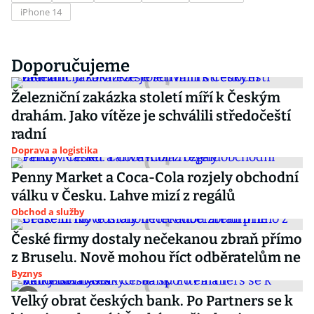
iPhone 14
Doporučujeme
Železniční zakázka století míří k Českým
drahám. Jako vítěze je schválili středočeští
radní
Doprava a logistika
Penny Market a Coca-Cola rozjely obchodní
válku v Česku. Lahve mizí z regálů
Obchod a služby
České firmy dostaly nečekanou zbraň přímo
z Bruselu. Nově mohou říct odběratelům ne
Byznys
Velký obrat českých bank. Po Partners se k