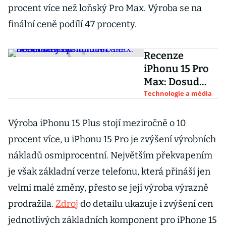
procent více než loňský Pro Max. Výroba se na
finální ceně podílí 47 procenty.
Recenze
iPhonu 15 Pro
Max: Dosud
nejlepší model.
Technologie a média
Přecházet z
iPhonu 14 ale
Výroba iPhonu 15 Plus stojí meziročně o 10
nemá smysl
procent více, u iPhonu 15 Pro je zvýšení výrobních
nákladů osmiprocentní. Největším překvapením
je však základní verze telefonu, která přináší jen
velmi malé změny, přesto se její výroba výrazně
prodražila.
Zdroj
do detailu ukazuje i zvýšení cen
jednotlivých základních komponent pro iPhone 15