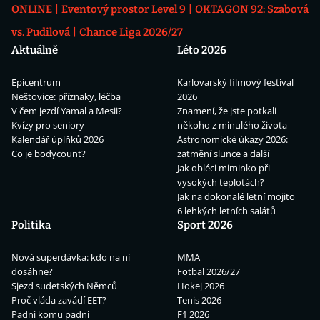
ONLINE
Eventový prostor Level 9
OKTAGON 92: Szabová
vs. Pudilová
Chance Liga 2026/27
Aktuálně
Léto 2026
Epicentrum
Karlovarský filmový festival
Neštovice: příznaky, léčba
2026
V čem jezdí Yamal a Mesii?
Znamení, že jste potkali
Kvízy pro seniory
někoho z minulého života
Kalendář úplňků 2026
Astronomické úkazy 2026:
Co je bodycount?
zatmění slunce a další
Jak obléci miminko při
vysokých teplotách?
Jak na dokonalé letní mojito
6 lehkých letních salátů
Politika
Sport 2026
Nová superdávka: kdo na ní
MMA
dosáhne?
Fotbal 2026/27
Sjezd sudetských Němců
Hokej 2026
Proč vláda zavádí EET?
Tenis 2026
Padni komu padni
F1 2026