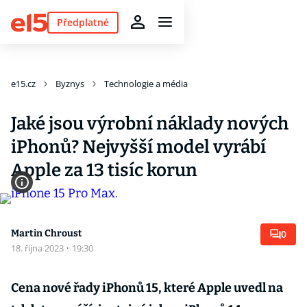
Předplatné
e15.cz
Byznys
Technologie a média
Jaké jsou výrobní náklady nových
iPhonů? Nejvyšší model vyrábí
Apple za 13 tisíc korun
Martin Chroust
0
18. října 2023
·
19:30
Cena nové řady iPhonů 15, které Apple uvedl na