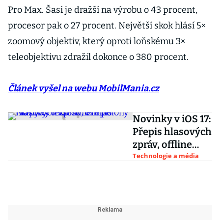
Pro Max. Šasi je dražší na výrobu o 43 procent,
procesor pak o 27 procent. Největší skok hlásí 5×
zoomový objektiv, který oproti loňskému 3×
teleobjektivu zdražil dokonce o 380 procent.
Článek vyšel na webu MobilMania.cz
Novinky v iOS 17:
Přepis hlasových
zpráv, offline
mapy či větší
Technologie a média
sdílení polohy