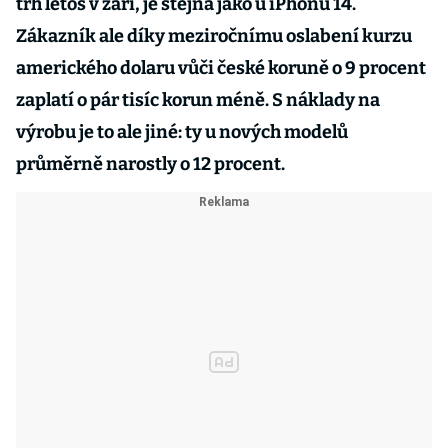
trh letos v září, je stejná jako u iPhonů 14.
Zákazník ale díky meziročnímu oslabení kurzu
amerického dolaru vůči české koruně o 9 procent
zaplatí o pár tisíc korun méně. S náklady na
výrobu je to ale jiné: ty u nových modelů
průměrně narostly o 12 procent.