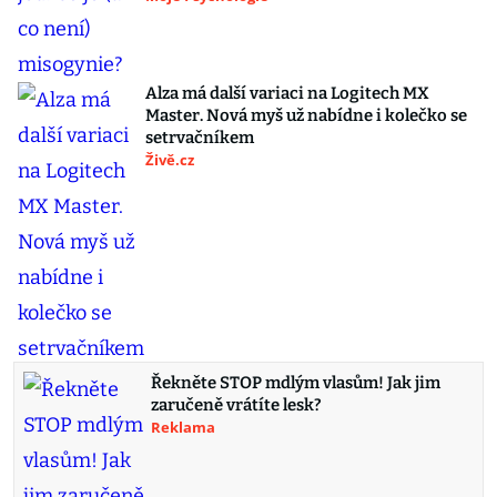
Alza má další variaci na Logitech MX
Master. Nová myš už nabídne i kolečko se
setrvačníkem
Živě.cz
Řekněte STOP mdlým vlasům! Jak jim
zaručeně vrátíte lesk?
Reklama