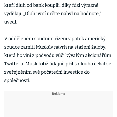
kteří dluh od bank koupili, díky fúzi výrazně
vydělají. „Dluh nyní určitě nabyl na hodnotě,“
uvedl.
V odděleném soudním řízení v pátek americký
soudce zamítl Muskův návrh na stažení žaloby,
která ho viní z podvodu vůči bývalým akcionářům
Twitteru. Musk totiž údajně příliš dlouho čekal se
zveřejněním své počáteční investice do
společnosti.