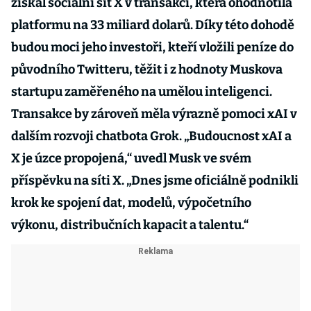
získal sociální síť X v transakci, která ohodnotila
platformu na 33 miliard dolarů. Díky této dohodě
budou moci jeho investoři, kteří vložili peníze do
původního Twitteru, těžit i z hodnoty Muskova
startupu zaměřeného na umělou inteligenci.
Transakce by zároveň měla výrazně pomoci xAI v
dalším rozvoji chatbota Grok. „Budoucnost xAI a
X je úzce propojená,“ uvedl Musk ve svém
příspěvku na síti X. „Dnes jsme oficiálně podnikli
krok ke spojení dat, modelů, výpočetního
výkonu, distribučních kapacit a talentu.“