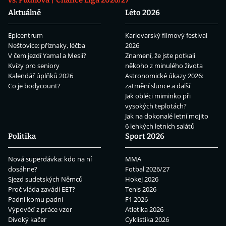
vs. Pudilová
Chance Liga 2026/27
Aktuálně
Léto 2026
Epicentrum
Karlovarský filmový festival
Neštovice: příznaky, léčba
2026
V čem jezdí Yamal a Mesii?
Znamení, že jste potkali
Kvízy pro seniory
někoho z minulého života
Kalendář úplňků 2026
Astronomické úkazy 2026:
Co je bodycount?
zatmění slunce a další
Jak obléci miminko při
vysokých teplotách?
Jak na dokonalé letní mojito
6 lehkých letních salátů
Politika
Sport 2026
Nová superdávka: kdo na ní
MMA
dosáhne?
Fotbal 2026/27
Sjezd sudetských Němců
Hokej 2026
Proč vláda zavádí EET?
Tenis 2026
Padni komu padni
F1 2026
Výpověď z práce vzor
Atletika 2026
Divoký kačer
Cyklistika 2026