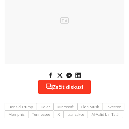
Začít diskuzi
Donald Trump
Dolar
Microsoft
Elon Musk
investor
Memphis
Tennessee
X
transakce
Al-Valíd bin Talál