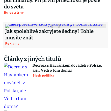
půl miliardy. Při první příležitosti je pošle
do světa
Burzy a trhy
Jak spolehlivě zakryjete šediny? Tohle
musíte znát
Reklama
Články z jiných titulů
Decroix s Havránkem dováděli v Polsku,
ale… Vědí o tom doma?
Blesk politika