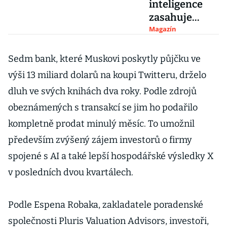
inteligence
zasahuje
pracovní
Magazín
pozice. A
některé i
Sedm bank, které Muskovi poskytly půjčku ve
nenávratně
výši 13 miliard dolarů na koupi Twitteru, drželo
ruší, zejména
dluh ve svých knihách dva roky. Podle zdrojů
v
obeznámených s transakcí se jim ho podařilo
administrativ
ě
kompletně prodat minulý měsíc. To umožnil
především zvýšený zájem investorů o firmy
spojené s AI a také lepší hospodářské výsledky X
v posledních dvou kvartálech.
Podle Espena Robaka, zakladatele poradenské
společnosti Pluris Valuation Advisors, investoři,