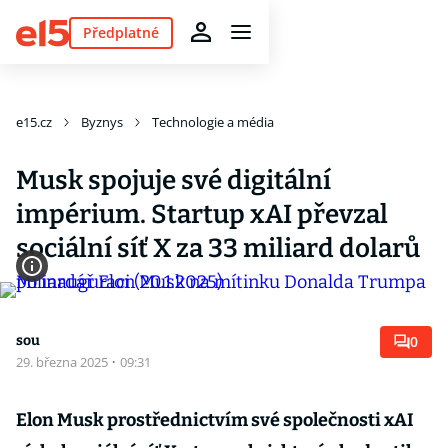
Předplatné
e15.cz
Byznys
Technologie a média
Musk spojuje své digitální
impérium. Startup xAI převzal
sociální síť X za 33 miliard dolarů
sou
0
29. března 2025
·
09:31
Elon Musk prostřednictvím své společnosti xAI