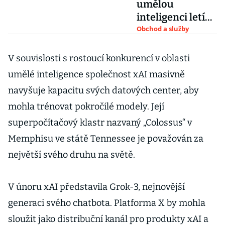
umělou
inteligenci letí
vzhůru, odvádějí
Obchod a služby
zákazníky z
vyhledávačů
V souvislosti s rostoucí konkurencí v oblasti
umělé inteligence společnost xAI masivně
navyšuje kapacitu svých datových center, aby
mohla trénovat pokročilé modely. Její
superpočítačový klastr nazvaný „Colossus“ v
Memphisu ve státě Tennessee je považován za
největší svého druhu na světě.
V únoru xAI představila Grok-3, nejnovější
generaci svého chatbota. Platforma X by mohla
sloužit jako distribuční kanál pro produkty xAI a