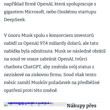
například firmě OpenAI, která spolupracuje s
gigantem Microsoft, nebo čínskému startupu
DeepSeek.
V únoru Musk spolu s konsorciem investorů
nabídl za OpenAI 97,4 miliardy dolarů, ale tato
nabídka byla odmítnuta. Musk se následně obrátil
na soud ve snaze zabránit OpenAI, tvůrci
chatbota ChatGPT, aby změnila svůj status z
neziskové na ziskovou firmu. Soud však tento
měsíc zamítl Muskův požadavek na předběžné
opatření proti této změně.
Nákupy přes