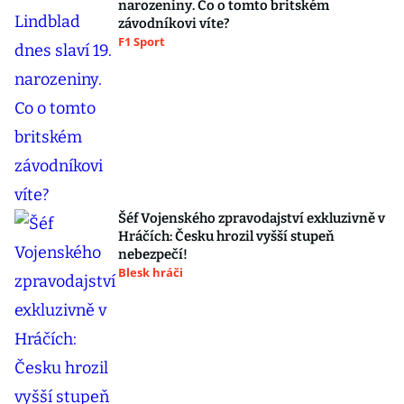
narozeniny. Co o tomto britském
závodníkovi víte?
F1 Sport
Šéf Vojenského zpravodajství exkluzivně v
Hráčích: Česku hrozil vyšší stupeň
nebezpečí!
Blesk hráči