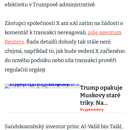
efektivitu v Trumpově administrativě.
Zástupci společností X ani xAI zatím na žádosti o
komentář k transakci nereagovali,
píše agentura
Reuters
. Řada detailů dohody tak stále není
zřejmá, například to, jak bude vedení X začleněno
do nového podniku nebo zda transakci prověří
regulační orgány.
Trump opakuje
Muskovy staré
triky. Na
manipulaci
Kryptoměny
kryptotrhu to
přestává stačit
Saúdskoarabský investor princ Al-Valíd bin Talál,