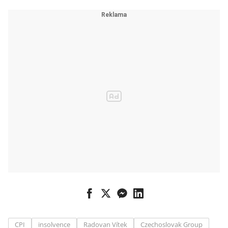
bilionu
CPI
insolvence
Radovan Vítek
Czechoslovak Group