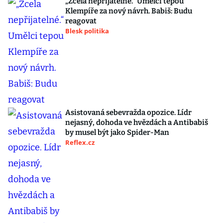
„Zcela nepřijatelné.“ Umělci tepou
Klempíře za nový návrh. Babiš: Budu
reagovat
Blesk politika
Asistovaná sebevražda opozice. Lídr
nejasný, dohoda ve hvězdách a Antibabiš
by musel být jako Spider-Man
Reflex.cz