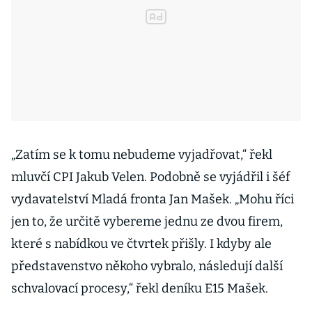
„Zatím se k tomu nebudeme vyjadřovat,“ řekl
mluvčí CPI Jakub Velen. Podobně se vyjádřil i šéf
vydavatelství Mladá fronta Jan Mašek. „Mohu říci
jen to, že určitě vybereme jednu ze dvou firem,
které s nabídkou ve čtvrtek přišly. I kdyby ale
představenstvo někoho vybralo, následují další
schvalovací procesy,“ řekl deníku E15 Mašek.