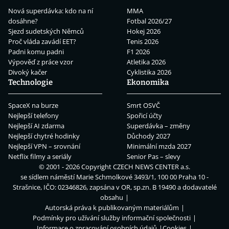
Nová superdávka: kdo na ní
MMA
dosáhne?
Fotbal 2026/27
Sjezd sudetských Němců
Hokej 2026
Proč vláda zavádí EET?
Tenis 2026
Padni komu padni
F1 2026
Výpověď z práce vzor
Atletika 2026
Divoký kačer
Cyklistika 2026
Technologie
Ekonomika
SpaceX na burze
Smrt OSVČ
Nejlepší telefony
Spořicí účty
Nejlepší AI zdarma
Superdávka – změny
Nejlepší chytré hodinky
Důchody 2027
Nejlepší VPN – srovnání
Minimální mzda 2027
Netflix filmy a seriály
Senior Pas – slevy
© 2001 - 2026 Copyright
CZECH NEWS CENTER a.s.
se sídlem náměstí Marie Schmolkové 3493/1, 100 00 Praha 10 -
Strašnice, IČO: 02346826, zapsána v OR, sp.zn. B 19490 a dodavatelé
obsahu
Autorská práva k publikovaným materiálům
Podmínky pro užívání služby informační společnosti
Informace o zpracování osobních údajů
Cookies