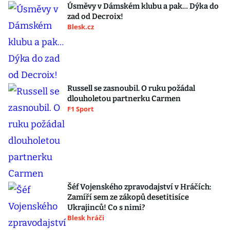
Úsměvy v Dámském klubu a pak… Dýka do
zad od Decroix!
Blesk.cz
Russell se zasnoubil. O ruku požádal
dlouholetou partnerku Carmen
F1 Sport
Šéf Vojenského zpravodajství v Hráčích:
Zamíří sem ze zákopů desetitisíce
Ukrajinců! Co s nimi?
Blesk hráči