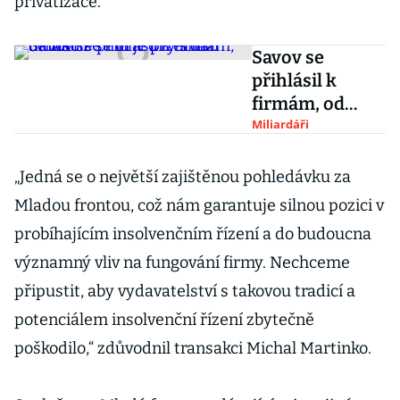
privatizace.
Savov se
přihlásil k
firmám, od
nichž se dřív
Miliardáři
držel dál.
Strnad se mu je
„Jedná se o největší zajištěnou pohledávku za
prý snaží
Mladou frontou, což nám garantuje silnou pozici v
ukrást
probíhajícím insolvenčním řízení a do budoucna
významný vliv na fungování firmy. Nechceme
připustit, aby vydavatelství s takovou tradicí a
potenciálem insolvenční řízení zbytečně
poškodilo,“ zdůvodnil transakci Michal Martinko.