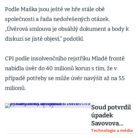
Podle Maška jsou ještě ve hře stále obě
společnosti a řada nedořešených otázek.
„Úvěrová smlouva je obsáhlý dokument a body k
diskuzi se jistě objeví,“ podotkl.
CPI podle insolvenčního rejstříku Mladé frontě
nabídla úvěr do 40 milionů korun s tím, že v
případě potřeby se může úvěr navýšit až na 55
milionů.
Soud potvrdil
úpadek
Savovova
vydavatelství
Technologie a média