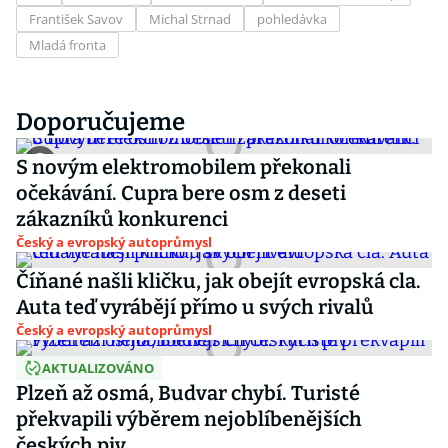
František Savov
Michal Strnad
pohledávka
Mladá fronta
Doporučujeme
S novým elektromobilem překonali
očekávání. Cupra bere osm z deseti
zákazníků konkurenci
Český a evropský autoprůmysl
Číňané našli kličku, jak obejít evropská cla.
Auta teď vyrábějí přímo u svých rivalů
Český a evropský autoprůmysl
AKTUALIZOVÁNO
Plzeň až osmá, Budvar chybí. Turisté
překvapili výběrem nejoblíbenějších
českých piv