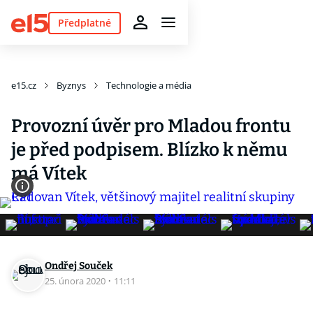
Předplatné
e15.cz
Byznys
Technologie a média
Provozní úvěr pro Mladou frontu
je před podpisem. Blízko k němu
má Vítek
Ondřej Souček
25. února 2020
·
11:11