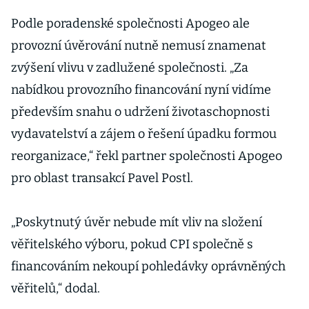
Mladá fronta.
Pohledávky
Podle poradenské společnosti Apogeo ale
věřitelů
provozní úvěrování nutně nemusí znamenat
přezkoumá v
zvýšení vlivu v zadlužené společnosti. „Za
květnu
nabídkou provozního financování nyní vidíme
především snahu o udržení životaschopnosti
vydavatelství a zájem o řešení úpadku formou
reorganizace,“ řekl partner společnosti Apogeo
pro oblast transakcí Pavel Postl.
„Poskytnutý úvěr nebude mít vliv na složení
věřitelského výboru, pokud CPI společně s
financováním nekoupí pohledávky oprávněných
věřitelů,“ dodal.