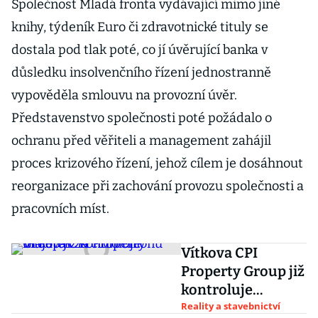
Společnost Mladá fronta vydávající mimo jiné
knihy, týdeník Euro či zdravotnické tituly se
dostala pod tlak poté, co jí úvěrující banka v
důsledku insolvenčního řízení jednostranně
vypověděla smlouvu na provozní úvěr.
Představenstvo společnosti poté požádalo o
ochranu před věřiteli a management zahájil
proces krizového řízení, jehož cílem je dosáhnout
reorganizace při zachování provozu společnosti a
pracovních míst.
Vítkova CPI
Property Group již
kontroluje
majetek za čtvrt
Reality a stavebnictví