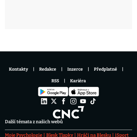
Kontakty
Redakce
Inzerce
Předplatné
RSS
Kariéra
Další témata z našich webů
Moje Psychologie
Blesk Tlapky
Hráči na Blesku
iSport