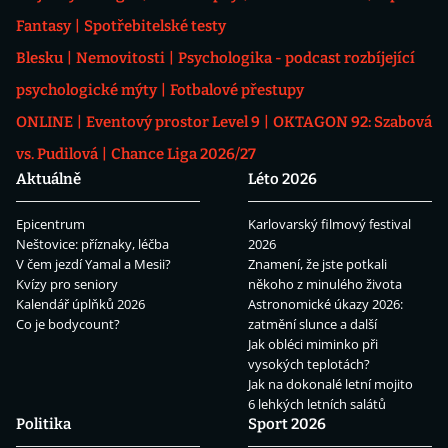
Fantasy
Spotřebitelské testy
Blesku
Nemovitosti
Psychologika - podcast rozbíjející
psychologické mýty
Fotbalové přestupy
ONLINE
Eventový prostor Level 9
OKTAGON 92: Szabová
vs. Pudilová
Chance Liga 2026/27
Aktuálně
Léto 2026
Epicentrum
Karlovarský filmový festival
Neštovice: příznaky, léčba
2026
V čem jezdí Yamal a Mesii?
Znamení, že jste potkali
Kvízy pro seniory
někoho z minulého života
Kalendář úplňků 2026
Astronomické úkazy 2026:
Co je bodycount?
zatmění slunce a další
Jak obléci miminko při
vysokých teplotách?
Jak na dokonalé letní mojito
6 lehkých letních salátů
Politika
Sport 2026