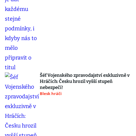
Šéf Vojenského zpravodajství exkluzivně v
Hráčích: Česku hrozil vyšší stupeň
nebezpečí!
Blesk hráči