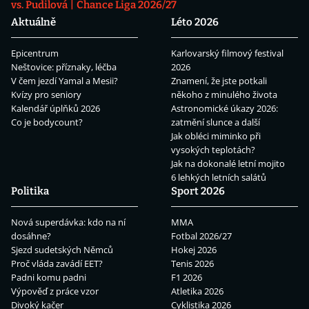
vs. Pudilová
Chance Liga 2026/27
Aktuálně
Léto 2026
Epicentrum
Karlovarský filmový festival
Neštovice: příznaky, léčba
2026
V čem jezdí Yamal a Mesii?
Znamení, že jste potkali
Kvízy pro seniory
někoho z minulého života
Kalendář úplňků 2026
Astronomické úkazy 2026:
Co je bodycount?
zatmění slunce a další
Jak obléci miminko při
vysokých teplotách?
Jak na dokonalé letní mojito
6 lehkých letních salátů
Politika
Sport 2026
Nová superdávka: kdo na ní
MMA
dosáhne?
Fotbal 2026/27
Sjezd sudetských Němců
Hokej 2026
Proč vláda zavádí EET?
Tenis 2026
Padni komu padni
F1 2026
Výpověď z práce vzor
Atletika 2026
Divoký kačer
Cyklistika 2026