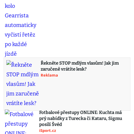
Řekněte STOP mdlým vlasům! Jak jim
zaručeně vrátíte lesk?
Reklama
Fotbalové přestupy ONLINE: Kuchta má
prý nabídky z Turecka či Kataru, Sigmu
posílí Švéd
iSport.cz