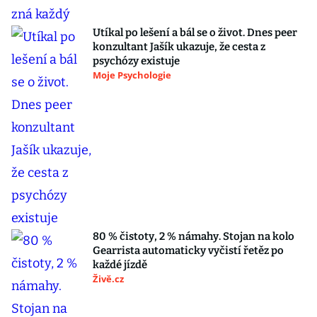
Utíkal po lešení a bál se o život. Dnes peer
konzultant Jašík ukazuje, že cesta z
psychózy existuje
Moje Psychologie
80 % čistoty, 2 % námahy. Stojan na kolo
Gearrista automaticky vyčistí řetěz po
každé jízdě
Živě.cz