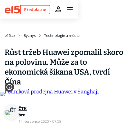
Předplatné
e15.cz
Byznys
Technologie a média
Růst tržeb Huawei zpomalil skoro
na polovinu. Může za to
ekonomická šikana USA, tvrdí
Čína
ČTK
bru
14. července 2020
·
07:58