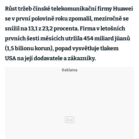
Růst tržeb čínské telekomunikační firmy Huawei
se v první polovině roku zpomalil, meziročně se
snížil na 13,1 z 23,2 procenta. Firma v letošních
prvních šesti měsících utržila 454 miliard jüanů
(1,5 bilionu korun), popad vysvětluje tlakem
USA na její dodavatele a zákazníky.