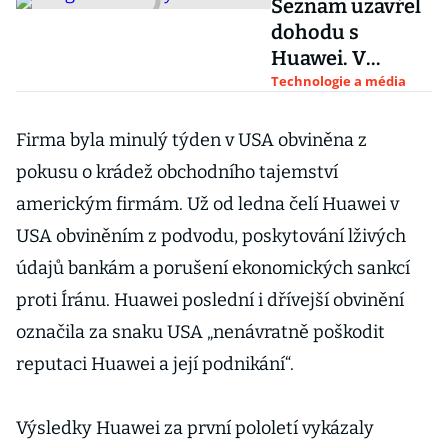
Seznam uzavřel
dohodu s
Huawei. V
čínských
Technologie a média
telefonech má
nahradit Google
Firma byla minulý týden v USA obviněna z
pokusu o krádež obchodního tajemství
americkým firmám. Už od ledna čelí Huawei v
USA obviněním z podvodu, poskytování lživých
údajů bankám a porušení ekonomických sankcí
proti Íránu. Huawei poslední i dřívejší obvinění
označila za snaku USA „nenávratně poškodit
reputaci Huawei a její podnikání“.
Výsledky Huawei za první pololetí vykázaly