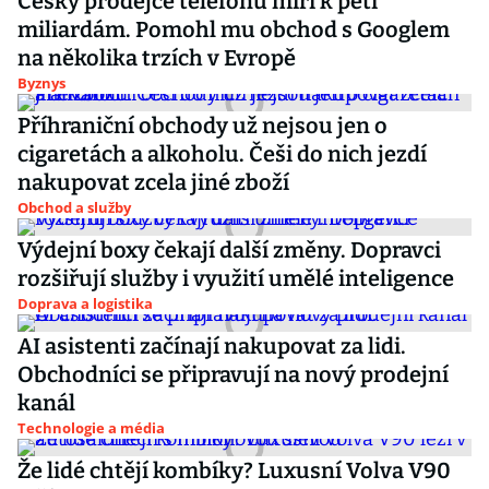
Český prodejce telefonů míří k pěti
miliardám. Pomohl mu obchod s Googlem
na několika trzích v Evropě
Byznys
Příhraniční obchody už nejsou jen o
cigaretách a alkoholu. Češi do nich jezdí
nakupovat zcela jiné zboží
Obchod a služby
Výdejní boxy čekají další změny. Dopravci
rozšiřují služby i využití umělé inteligence
Doprava a logistika
AI asistenti začínají nakupovat za lidi.
Obchodníci se připravují na nový prodejní
kanál
Technologie a média
Že lidé chtějí kombíky? Luxusní Volva V90