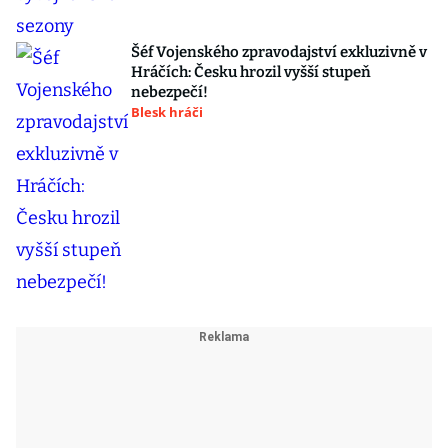
Šéf Vojenského zpravodajství exkluzivně v
Hráčích: Česku hrozil vyšší stupeň
nebezpečí!
Blesk hráči