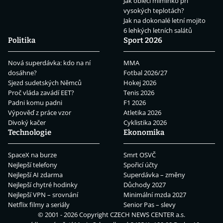
Jak obléci miminko při
vysokých teplotách?
Jak na dokonalé letní mojito
6 lehkých letních salátů
Politika
Sport 2026
Nová superdávka: kdo na ní
MMA
dosáhne?
Fotbal 2026/27
Sjezd sudetských Němců
Hokej 2026
Proč vláda zavádí EET?
Tenis 2026
Padni komu padni
F1 2026
Výpověď z práce vzor
Atletika 2026
Divoký kačer
Cyklistika 2026
Technologie
Ekonomika
SpaceX na burze
Smrt OSVČ
Nejlepší telefony
Spořicí účty
Nejlepší AI zdarma
Superdávka – změny
Nejlepší chytré hodinky
Důchody 2027
Nejlepší VPN – srovnání
Minimální mzda 2027
Netflix filmy a seriály
Senior Pas – slevy
© 2001 - 2026 Copyright
CZECH NEWS CENTER a.s.