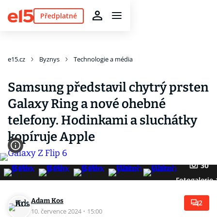
Předplatné
e15.cz
Byznys
Technologie a média
Samsung představil chytrý prsten
Galaxy Ring a nové ohebné
telefony. Hodinkami a sluchátky
kopíruje Apple
30
Fotogalerie
Adam Kos
2
10. července 2024
·
15:00