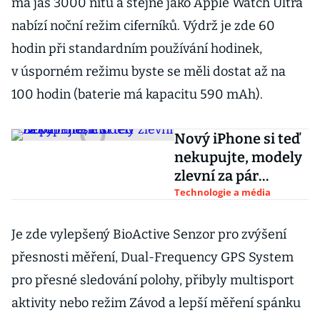
má jas 3000 nitů a stejně jako Apple Watch Ultra
nabízí noční režim ciferníků. Výdrž je zde 60
hodin při standardním používání hodinek,
v úsporném režimu byste se měli dostat až na
100 hodin (baterie má kapacitu 590 mAh).
Nový iPhone si teď
nekupujte, modely
zlevní za pár
měsíců
Technologie a média
Je zde vylepšený BioActive Senzor pro zvýšení
přesnosti měření, Dual-Frequency GPS System
pro přesné sledování polohy, přibyly multisport
aktivity nebo režim Závod a lepší měření spánku