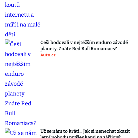
Češi bodovali v nejtěžším enduro závodě
planety. Znáte Red Bull Romaniacs?
Auto.cz
Už se nám to krátí... Jak si nenechat zkazit
letní pohodu myšlenkami na zářijový