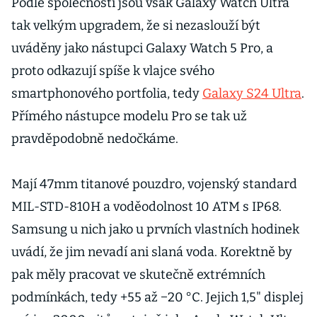
Podle společnosti jsou však Galaxy Watch Ultra
tak velkým upgradem, že si nezaslouží být
uváděny jako nástupci Galaxy Watch 5 Pro, a
proto odkazují spíše k vlajce svého
smartphonového portfolia, tedy
Galaxy S24 Ultra
.
Přímého nástupce modelu Pro se tak už
pravděpodobně nedočkáme.
Mají 47mm titanové pouzdro, vojenský standard
MIL-STD-810H a voděodolnost 10 ATM s IP68.
Samsung u nich jako u prvních vlastních hodinek
uvádí, že jim nevadí ani slaná voda. Korektně by
pak měly pracovat ve skutečně extrémních
podmínkách, tedy +55 až −20 °C. Jejich 1,5" displej