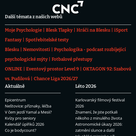
Další témata z našich webů
Moje Psychologie
Blesk Tlapky
Hráči na Blesku
iSport
Fantasy
Spotřebitelské testy
Blesku
Nemovitosti
Psychologika - podcast rozbíjející
psychologické mýty
Fotbalové přestupy
ONLINE
Eventový prostor Level 9
OKTAGON 92: Szabová
vs. Pudilová
Chance Liga 2026/27
Aktuálně
Léto 2026
Epicentrum
Karlovarský filmový festival
Neštovice: příznaky, léčba
2026
V čem jezdí Yamal a Mesii?
Znamení, že jste potkali
Kvízy pro seniory
někoho z minulého života
Kalendář úplňků 2026
Astronomické úkazy 2026:
Co je bodycount?
zatmění slunce a další