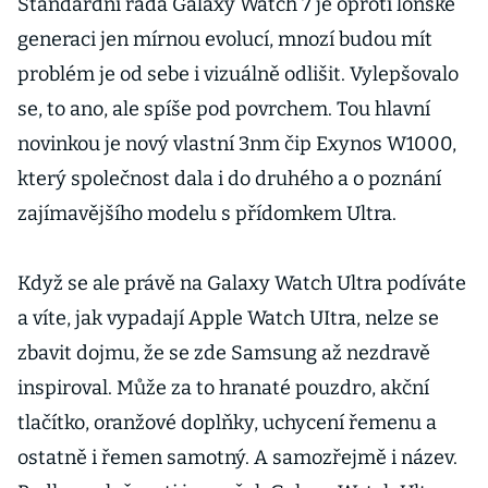
Standardní řada Galaxy Watch 7 je oproti loňské
generaci jen mírnou evolucí, mnozí budou mít
problém je od sebe i vizuálně odlišit. Vylepšovalo
se, to ano, ale spíše pod povrchem. Tou hlavní
novinkou je nový vlastní 3nm čip Exynos W1000,
který společnost dala i do druhého a o poznání
zajímavějšího modelu s přídomkem Ultra.
Když se ale právě na Galaxy Watch Ultra podíváte
a víte, jak vypadají Apple Watch UItra, nelze se
zbavit dojmu, že se zde Samsung až nezdravě
inspiroval. Může za to hranaté pouzdro, akční
tlačítko, oranžové doplňky, uchycení řemenu a
ostatně i řemen samotný. A samozřejmě i název.