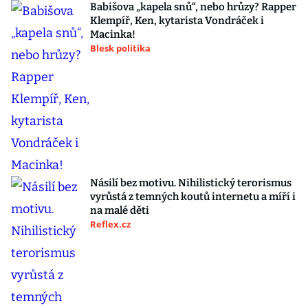
Babišova „kapela snů“, nebo hrůzy? Rapper
Klempíř, Ken, kytarista Vondráček i
Macinka!
Blesk politika
Násilí bez motivu. Nihilistický terorismus
vyrůstá z temných koutů internetu a míří i
na malé děti
Reflex.cz