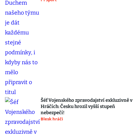
Šéf Vojenského zpravodajství exkluzivně v
Hráčích: Česku hrozil vyšší stupeň
nebezpečí!
Blesk hráči