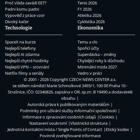
Proč vláda zavádí EET?
Tenis 2026
Padni komu padni
F1 2026
Výpověď z práce vzor
Atletika 2026
Divoký kačer
Cyklistika 2026
Technologie
Ekonomika
SpaceX na burze
Temu a clo
Nejlepší telefony
Spořicí účty
Nejlepší AI zdarma
Superdávka – změny
Nejlepší chytré hodinky
Chybějící roky k důchodu
Nejlepší VPN – srovnání
Minimální mzda 2027
Netflix filmy a seriály
Vedro v práci
© 2001 - 2026 Copyright
CZECH NEWS CENTER a.s.
se sídlem náměstí Marie Schmolkové 3493/1, 100 00 Praha 10 -
Strašnice, IČO: 02346826, zapsána v OR, sp.zn. B 19490 a dodavatelé
obsahu
Autorská práva k publikovaným materiálům
Podmínky pro užívání služby informační společnosti
Informace o zpracování osobních údajů
Cookies
Nastavení soukromí
Vlastnická struktura
Jednotná kontaktní místa / Single Points of Contact
Etický kodex
Povinně zveřejňované informace