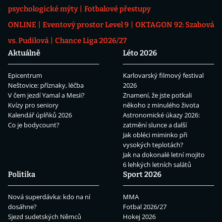
psychologické mýty
Fotbalové přestupy
ONLINE
Eventový prostor Level 9
OKTAGON 92: Szabová
vs. Pudilová
Chance Liga 2026/27
Aktuálně
Léto 2026
Epicentrum
Karlovarský filmový festival
Neštovice: příznaky, léčba
2026
V čem jezdí Yamal a Mesii?
Znamení, že jste potkali
Kvízy pro seniory
někoho z minulého života
Kalendář úplňků 2026
Astronomické úkazy 2026:
Co je bodycount?
zatmění slunce a další
Jak obléci miminko při
vysokých teplotách?
Jak na dokonalé letní mojito
6 lehkých letních salátů
Politika
Sport 2026
Nová superdávka: kdo na ní
MMA
dosáhne?
Fotbal 2026/27
Sjezd sudetských Němců
Hokej 2026