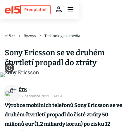
Předplatné
e15.cz
Byznys
Technologie a média
Sony Ericsson se ve druhém
čtvrtletí propadl do ztráty
ČTK
15. července 2011
·
09:19
Výrobce mobilních telefonů Sony Ericsson se ve
druhém čtvrtletí propadl do čisté ztráty 50
milionů eur (1,2 miliardy korun) po zisku 12