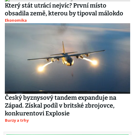
Který stát utrácí nejvíc? První místo
obsadila země, kterou by tipoval málokdo
Ekonomika
Český byznysový tandem expanduje na
Západ. Získal podíl v britské zbrojovce,
konkurentovi Explosie
Burzy a trhy