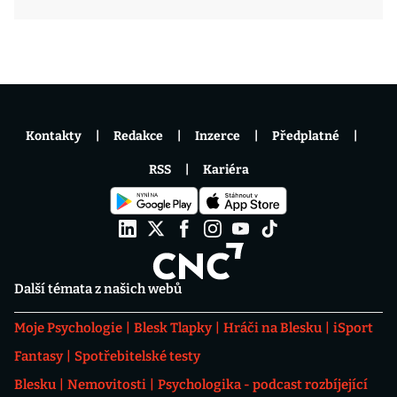
Kontakty
Redakce
Inzerce
Předplatné
RSS
Kariéra
Další témata z našich webů
Moje Psychologie
Blesk Tlapky
Hráči na Blesku
iSport
Fantasy
Spotřebitelské testy
Blesku
Nemovitosti
Psychologika - podcast rozbíjející