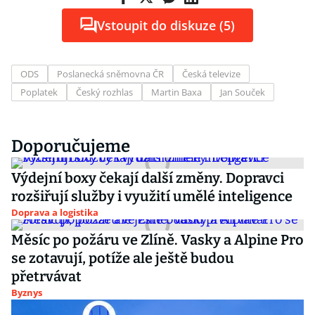
Vstoupit do diskuze (5)
ODS
Poslanecká sněmovna ČR
Česká televize
Poplatek
Český rozhlas
Martin Baxa
Jan Souček
Doporučujeme
Výdejní boxy čekají další změny. Dopravci
rozšiřují služby i využití umělé inteligence
Doprava a logistika
Měsíc po požáru ve Zlíně. Vasky a Alpine Pro
se zotavují, potíže ale ještě budou
přetrvávat
Byznys