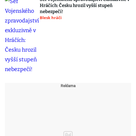
Hráčích: Česku hrozil vyšší stupeň
nebezpečí!
Blesk hráči