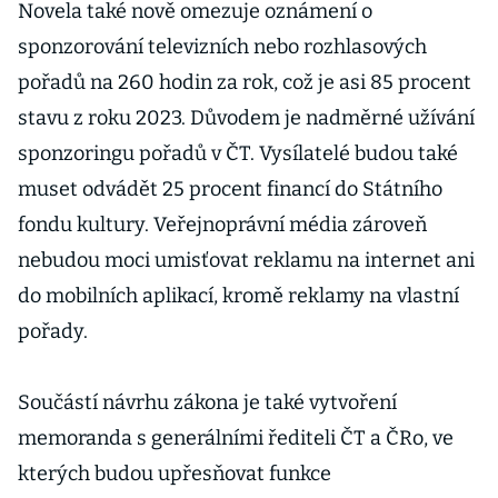
350 lidí, uvedl
Novela také nově omezuje oznámení o
ředitel České
sponzorování televizních nebo rozhlasových
televize
pořadů na 260 hodin za rok, což je asi 85 procent
Souček
stavu z roku 2023. Důvodem je nadměrné užívání
sponzoringu pořadů v ČT. Vysílatelé budou také
muset odvádět 25 procent financí do Státního
fondu kultury. Veřejnoprávní média zároveň
nebudou moci umisťovat reklamu na internet ani
do mobilních aplikací, kromě reklamy na vlastní
pořady.
Součástí návrhu zákona je také vytvoření
memoranda s generálními řediteli ČT a ČRo, ve
kterých budou upřesňovat funkce