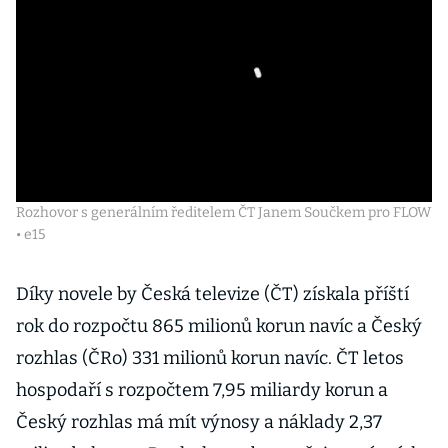
Rozhovor s generálním ředitelem ČT Janem Součkem pro FLOW
• e15
Díky novele by Česká televize (ČT) získala příští
rok do rozpočtu 865 milionů korun navíc a Český
rozhlas (ČRo) 331 milionů korun navíc. ČT letos
hospodaří s rozpočtem 7,95 miliardy korun a
Český rozhlas má mít výnosy a náklady 2,37