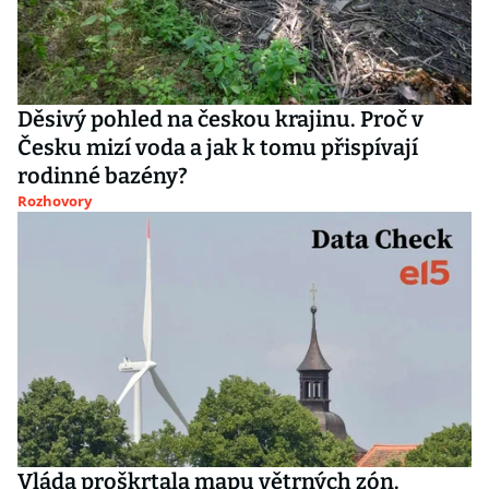
Děsivý pohled na českou krajinu. Proč v
Česku mizí voda a jak k tomu přispívají
rodinné bazény?
Rozhovory
Vláda proškrtala mapu větrných zón.