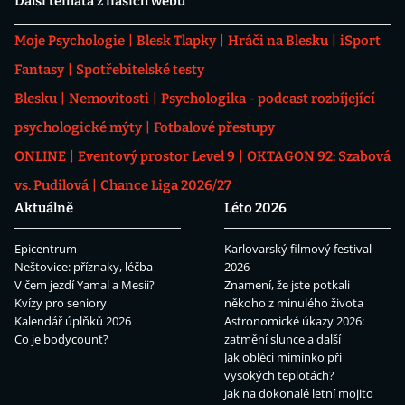
Další témata z našich webů
Moje Psychologie
Blesk Tlapky
Hráči na Blesku
iSport
Fantasy
Spotřebitelské testy
Blesku
Nemovitosti
Psychologika - podcast rozbíjející
psychologické mýty
Fotbalové přestupy
ONLINE
Eventový prostor Level 9
OKTAGON 92: Szabová
vs. Pudilová
Chance Liga 2026/27
Aktuálně
Léto 2026
Epicentrum
Karlovarský filmový festival
Neštovice: příznaky, léčba
2026
V čem jezdí Yamal a Mesii?
Znamení, že jste potkali
Kvízy pro seniory
někoho z minulého života
Kalendář úplňků 2026
Astronomické úkazy 2026:
Co je bodycount?
zatmění slunce a další
Jak obléci miminko při
vysokých teplotách?
Jak na dokonalé letní mojito