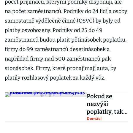
počet přijímačů, kterými podniky disponují, ale
na počet zaměstnanců. Podniky do 24 lidí a osoby
samostatně výdělečně činné (OSVČ) by byly od
platby osvobozeny. Podniky od 25 do 49
zaměstnanců budou platit pětinásobek poplatku,
firmy do 99 zaměstnanců desetinásobek a
například firmy nad 500 zaměstnanců pak
stonásobek. Firmy, které pronajímají auta, by
platily rozhlasový poplatek za každý vůz.
Pokud se
nezvýší
poplatky, tak
příští rok
Domácí
propustíme