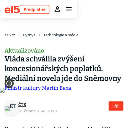
Předplatné
e15.cz
Byznys
Technologie a média
Aktualizováno
Vláda schválila zvýšení
koncesionářských poplatků.
Mediální novela jde do Sněmovny
ČTK
5
26. června 2024
·
20:10