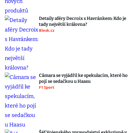
Detaily aféry Decroix s Havránkem: Kdo je
tady největší královna?
Blesk.cz
Câmara se vyjádřil ke spekulacím, které ho
pojí se sedačkou u Haasu
F1 Sport
Šéf Vojenského zpravodajství exkluzivně v