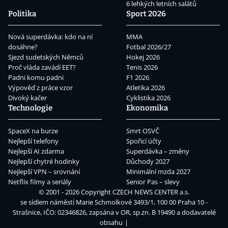
6 lehkých letních salátů
Politika
Sport 2026
Nová superdávka: kdo na ní
MMA
dosáhne?
Fotbal 2026/27
Sjezd sudetských Němců
Hokej 2026
Proč vláda zavádí EET?
Tenis 2026
Padni komu padni
F1 2026
Výpověď z práce vzor
Atletika 2026
Divoký kačer
Cyklistika 2026
Technologie
Ekonomika
SpaceX na burze
Smrt OSVČ
Nejlepší telefony
Spořicí účty
Nejlepší AI zdarma
Superdávka – změny
Nejlepší chytré hodinky
Důchody 2027
Nejlepší VPN – srovnání
Minimální mzda 2027
Netflix filmy a seriály
Senior Pas – slevy
© 2001 - 2026 Copyright
CZECH NEWS CENTER a.s.
se sídlem náměstí Marie Schmolkové 3493/1, 100 00 Praha 10 -
Strašnice, IČO: 02346826, zapsána v OR, sp.zn. B 19490 a dodavatelé
obsahu