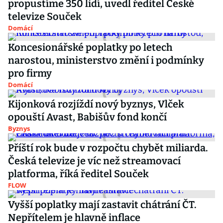
propustíme 350 lidí, uvedl ředitel České
televize Souček
Domácí
Koncesionářské poplatky po letech
narostou, ministerstvo změní i podmínky
pro firmy
Domácí
Kijonková rozjíždí nový byznys, Vlček
opouští Avast, Babišův fond končí
Byznys
Příští rok bude v rozpočtu chybět miliarda.
Česká televize je víc než streamovací
platforma, říká ředitel Souček
FLOW
Vyšší poplatky mají zastavit chátrání ČT.
Nepřítelem je hlavně inflace