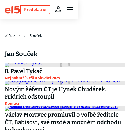
Předplatné
e15.cz
Jan Souček
Jan Souček
8. Pavel Tykač
Nejbohatší Češi a Slováci 2025
Novým šéfem ČT je Hynek Chudárek.
Fridrich odstoupil
Domácí
Václav Moravec promluvil o volbě ředitele
ČT, Babišovi, své mzdě a možném odchodu
ke konkurenci