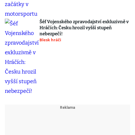
Šéf Vojenského zpravodajství exkluzivně v
Hráčích: Česku hrozil vyšší stupeň
nebezpečí!
Blesk hráči