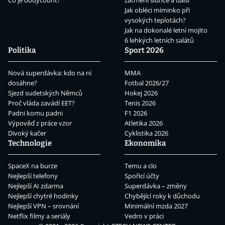
Co je bodycount?
zatmění slunce a další
Jak obléci miminko při
vysokých teplotách?
Jak na dokonalé letní mojito
6 lehkých letních salátů
Politika
Sport 2026
Nová superdávka: kdo na ní
MMA
dosáhne?
Fotbal 2026/27
Sjezd sudetských Němců
Hokej 2026
Proč vláda zavádí EET?
Tenis 2026
Padni komu padni
F1 2026
Výpověď z práce vzor
Atletika 2026
Divoký kačer
Cyklistika 2026
Technologie
Ekonomika
SpaceX na burze
Temu a clo
Nejlepší telefony
Spořicí účty
Nejlepší AI zdarma
Superdávka – změny
Nejlepší chytré hodinky
Chybějící roky k důchodu
Nejlepší VPN – srovnání
Minimální mzda 2027
Netflix filmy a seriály
Vedro v práci