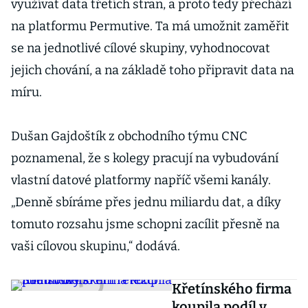
využívat data třetích stran, a proto tedy přechází
na platformu Permutive. Ta má umožnit zaměřit
se na jednotlivé cílové skupiny, vyhodnocovat
jejich chování, a na základě toho připravit data na
míru.
Dušan Gajdoštík z obchodního týmu CNC
poznamenal, že s kolegy pracují na vybudování
vlastní datové platformy napříč všemi kanály.
„Denně sbíráme přes jednu miliardu dat, a díky
tomuto rozsahu jsme schopni zacílit přesně na
vaši cílovou skupinu,“ dodává.
Křetínského firma
koupila podíl v