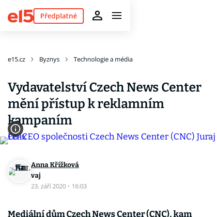
Předplatné
e15.cz
Byznys
Technologie a média
Vydavatelství Czech News Center
mění přístup k reklamním
kampaním
Anna Křížková
vaj
23. září 2020
·
16:03
Mediální dům Czech News Center (CNC), kam