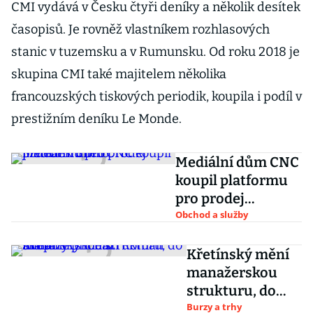
CMI vydává v Česku čtyři deníky a několik desítek
časopisů. Je rovněž vlastníkem rozhlasových
stanic v tuzemsku a v Rumunsku. Od roku 2018 je
skupina CMI také majitelem několika
francouzských tiskových periodik, koupila i podíl v
prestižním deníku Le Monde.
Mediální dům CNC
koupil platformu
pro prodej
jízdenek Bileto
Obchod a služby
Křetínský mění
manažerskou
strukturu, do
skupiny přichází
Burzy a trhy