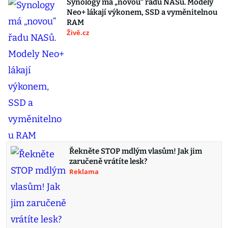
Synology má „novou“ řadu NASů. Modely
Neo+ lákají výkonem, SSD a vyměnitelnou
RAM
Živě.cz
Řekněte STOP mdlým vlasům! Jak jim
zaručeně vrátíte lesk?
Reklama