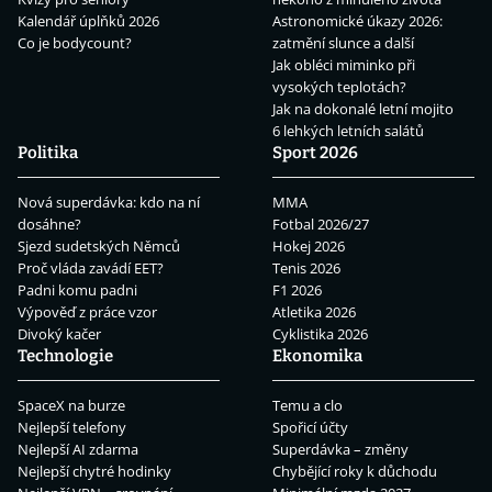
Kalendář úplňků 2026
Astronomické úkazy 2026:
Co je bodycount?
zatmění slunce a další
Jak obléci miminko při
vysokých teplotách?
Jak na dokonalé letní mojito
6 lehkých letních salátů
Politika
Sport 2026
Nová superdávka: kdo na ní
MMA
dosáhne?
Fotbal 2026/27
Sjezd sudetských Němců
Hokej 2026
Proč vláda zavádí EET?
Tenis 2026
Padni komu padni
F1 2026
Výpověď z práce vzor
Atletika 2026
Divoký kačer
Cyklistika 2026
Technologie
Ekonomika
SpaceX na burze
Temu a clo
Nejlepší telefony
Spořicí účty
Nejlepší AI zdarma
Superdávka – změny
Nejlepší chytré hodinky
Chybějící roky k důchodu