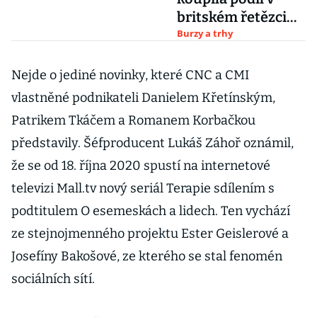
britském řetězci
Sainsbury's
Burzy a trhy
Nejde o jediné novinky, které CNC a CMI
vlastněné podnikateli Danielem Křetínským,
Patrikem Tkáčem a Romanem Korbačkou
představily. Šéfproducent Lukáš Záhoř oznámil,
že se od 18. října 2020 spustí na internetové
televizi Mall.tv nový seriál Terapie sdílením s
podtitulem O esemeskách a lidech. Ten vychází
ze stejnojmenného projektu Ester Geislerové a
Josefíny Bakošové, ze kterého se stal fenomén
sociálních sítí.