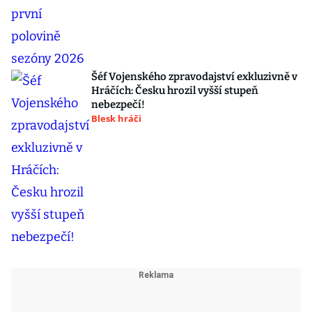
Šéf Vojenského zpravodajství exkluzivně v
Hráčích: Česku hrozil vyšší stupeň
nebezpečí!
Blesk hráči