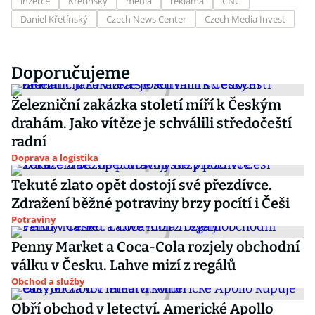
inzerce
Křetínský
média
reklama
CNC
Daniel Křetínský
Czech News Center
Czech Media Invest
Doporučujeme
Železniční zakázka století míří k Českým
drahám. Jako vítěze je schválili středočeští
radní
Doprava a logistika
Tekuté zlato opět dostojí své přezdívce.
Zdražení běžné potraviny brzy pocítí i Češi
Potraviny
Penny Market a Coca-Cola rozjely obchodní
válku v Česku. Lahve mizí z regálů
Obchod a služby
Obří obchod v letectví. Americké Apollo