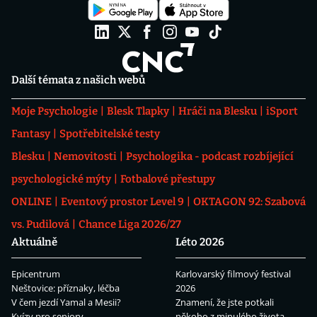
Další témata z našich webů
Moje Psychologie
Blesk Tlapky
Hráči na Blesku
iSport
Fantasy
Spotřebitelské testy
Blesku
Nemovitosti
Psychologika - podcast rozbíjející
psychologické mýty
Fotbalové přestupy
ONLINE
Eventový prostor Level 9
OKTAGON 92: Szabová
vs. Pudilová
Chance Liga 2026/27
Aktuálně
Léto 2026
Epicentrum
Karlovarský filmový festival
Neštovice: příznaky, léčba
2026
V čem jezdí Yamal a Mesii?
Znamení, že jste potkali
Kvízy pro seniory
někoho z minulého života