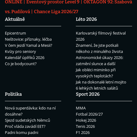
ONLINE
Eventový prostor Level 9
OKTAGON 92: Szabová
vs. Pudilová
Chance Liga 2026/27
Aktuálně
Léto 2026
Epicentrum
Karlovarský filmový festival
Neštovice: příznaky, léčba
2026
V čem jezdí Yamal a Mesii?
Znamení, že jste potkali
Kvízy pro seniory
někoho z minulého života
Kalendář úplňků 2026
Astronomické úkazy 2026:
Co je bodycount?
zatmění slunce a další
Jak obléci miminko při
vysokých teplotách?
Jak na dokonalé letní mojito
6 lehkých letních salátů
Politika
Sport 2026
Nová superdávka: kdo na ní
MMA
dosáhne?
Fotbal 2026/27
Sjezd sudetských Němců
Hokej 2026
Proč vláda zavádí EET?
Tenis 2026
Padni komu padni
F1 2026