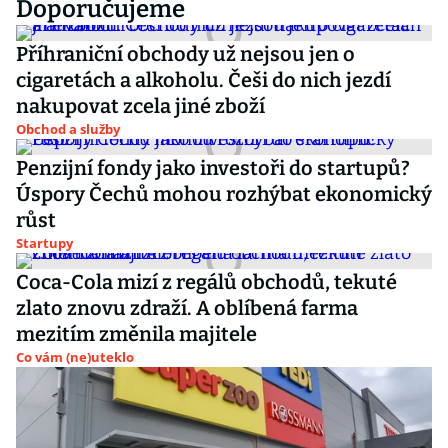
Doporučujeme
Příhraniční obchody už nejsou jen o
cigaretách a alkoholu. Češi do nich jezdí
nakupovat zcela jiné zboží
Obchod a služby
Penzijní fondy jako investoři do startupů?
Úspory Čechů mohou rozhýbat ekonomický
růst
Startupy
Coca-Cola mizí z regálů obchodů, tekuté
zlato znovu zdraží. A oblíbená farma
mezitím změnila majitele
Co vám (ne)uteklo