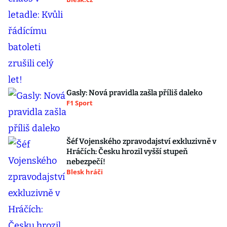
Gasly: Nová pravidla zašla příliš daleko
F1 Sport
Šéf Vojenského zpravodajství exkluzivně v
Hráčích: Česku hrozil vyšší stupeň
nebezpečí!
Blesk hráči