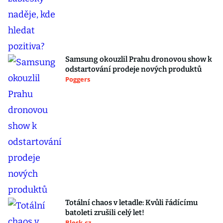
Samsung okouzlil Prahu dronovou show k
odstartování prodeje nových produktů
Poggers
Totální chaos v letadle: Kvůli řádícímu
batoleti zrušili celý let!
Blesk.cz