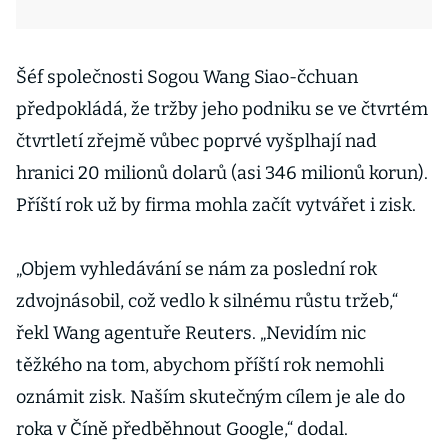
Šéf společnosti Sogou Wang Siao-čchuan
předpokládá, že tržby jeho podniku se ve čtvrtém
čtvrtletí zřejmě vůbec poprvé vyšplhají nad
hranici 20 milionů dolarů (asi 346 milionů korun).
Příští rok už by firma mohla začít vytvářet i zisk.
„Objem vyhledávání se nám za poslední rok
zdvojnásobil, což vedlo k silnému růstu tržeb,“
řekl Wang agentuře Reuters. „Nevidím nic
těžkého na tom, abychom příští rok nemohli
oznámit zisk. Naším skutečným cílem je ale do
roka v Číně předběhnout Google,“ dodal.