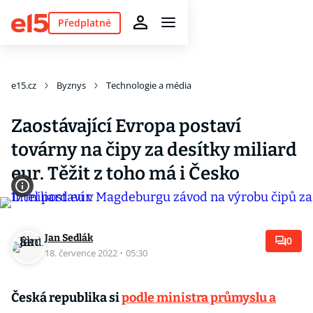
Předplatné
e15.cz
Byznys
Technologie a média
Zaostávající Evropa postaví
továrny na čipy za desítky miliard
eur. Těžit z toho má i Česko
Jan Sedlák
0
18. července 2022
·
05:30
Česká republika si
podle ministra průmyslu a