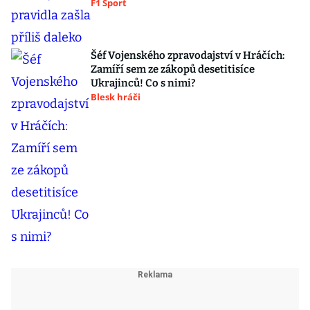
F1 Sport
Šéf Vojenského zpravodajství v Hráčích:
Zamíří sem ze zákopů desetitisíce
Ukrajinců! Co s nimi?
Blesk hráči