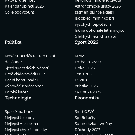
Kvízy pro seniory
někoho z minulého života
Kalendář úplňků 2026
Astronomické úkazy 2026:
Co je bodycount?
zatmění slunce a další
Jak obléci miminko při
vysokých teplotách?
Jak na dokonalé letní mojito
6 lehkých letních salátů
Politika
Sport 2026
Nová superdávka: kdo na ní
MMA
dosáhne?
Fotbal 2026/27
Sjezd sudetských Němců
Hokej 2026
Proč vláda zavádí EET?
Tenis 2026
Padni komu padni
F1 2026
Výpověď z práce vzor
Atletika 2026
Divoký kačer
Cyklistika 2026
Technologie
Ekonomika
SpaceX na burze
Smrt OSVČ
Nejlepší telefony
Spořicí účty
Nejlepší AI zdarma
Superdávka – změny
Nejlepší chytré hodinky
Důchody 2027