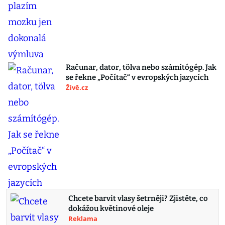
Računar, dator, tölva nebo számítógép. Jak
se řekne „Počítač“ v evropských jazycích
Živě.cz
Chcete barvit vlasy šetrněji? Zjistěte, co
dokážou květinové oleje
Reklama