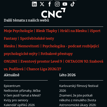
Další témata z našich webů
Moje Psychologie
Blesk Tlapky
Hráči na Blesku
iSport
Fantasy
Spotřebitelské testy
Blesku
Nemovitosti
Psychologika - podcast rozbíjející
psychologické mýty
Fotbalové přestupy
ONLINE
Eventový prostor Level 9
OKTAGON 92: Szabová
vs. Pudilová
Chance Liga 2026/27
Aktuálně
Léto 2026
Epicentrum
Karlovarský filmový festival
Neštovice: příznaky, léčba
2026
V čem jezdí Yamal a Mesii?
Znamení, že jste potkali
Kvízy pro seniory
někoho z minulého života
Kalendář úplňků 2026
Astronomické úkazy 2026: