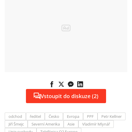
Vstoupit do diskuze (2)
odchod
ředitel
Česko
Evropa
PPF
Petr Kellner
Jiří Šmejc
Severní Amerika
Asie
Vladimír Mlynář
Unie svobody
Telefónica O2 Europe