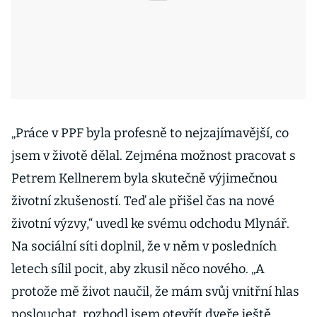
„Práce v PPF byla profesně to nejzajímavější, co
jsem v životě dělal. Zejména možnost pracovat s
Petrem Kellnerem byla skutečně výjimečnou
životní zkušeností. Teď ale přišel čas na nové
životní výzvy,“ uvedl ke svému odchodu Mlynář.
Na sociální síti doplnil, že v něm v posledních
letech sílil pocit, aby zkusil něco nového. „A
protože mě život naučil, že mám svůj vnitřní hlas
poslouchat, rozhodl jsem otevřít dveře ještě