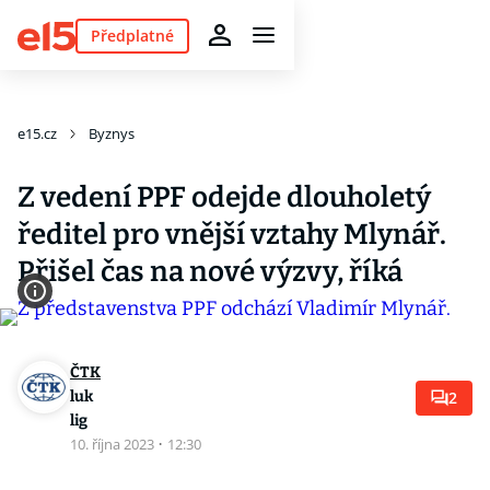
Předplatné
e15.cz
Byznys
Z vedení PPF odejde dlouholetý
ředitel pro vnější vztahy Mlynář.
Přišel čas na nové výzvy, říká
ČTK
luk
2
lig
10. října 2023
·
12:30