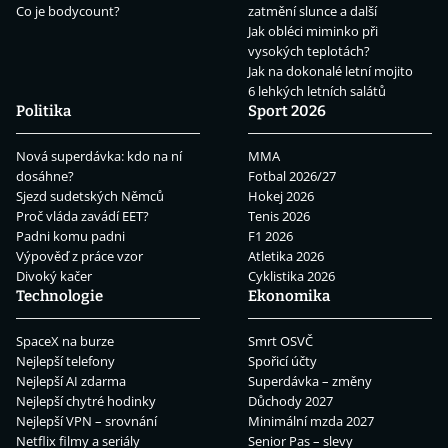
Co je bodycount?
zatmění slunce a další
Jak obléci miminko při
vysokých teplotách?
Jak na dokonalé letní mojito
6 lehkých letních salátů
Politika
Sport 2026
Nová superdávka: kdo na ní
MMA
dosáhne?
Fotbal 2026/27
Sjezd sudetských Němců
Hokej 2026
Proč vláda zavádí EET?
Tenis 2026
Padni komu padni
F1 2026
Výpověď z práce vzor
Atletika 2026
Divoký kačer
Cyklistika 2026
Technologie
Ekonomika
SpaceX na burze
Smrt OSVČ
Nejlepší telefony
Spořicí účty
Nejlepší AI zdarma
Superdávka – změny
Nejlepší chytré hodinky
Důchody 2027
Nejlepší VPN – srovnání
Minimální mzda 2027
Netflix filmy a seriály
Senior Pas – slevy