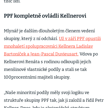
tisíc lidí.
PPF kompletně ovládli Kellnerovi
Mlynář je dalším dlouholetým členem vedení
skupiny, který z ní odchází.
Už v září PPF opustili
mnohaletí spolupracovníci Kellnera Ladislav
Bartoníček a Jean-Pascal Duvieusart.
Vdova po
Kellnerovi Renáta s rodinou odkoupili jejich
menšinové vlastnické podíly a stali se tak
100procentními majiteli skupiny.
„Naše minoritní podíly měly svoji logiku ve
struktuře skupiny PPF tak, jak ji založil a řídil Petr