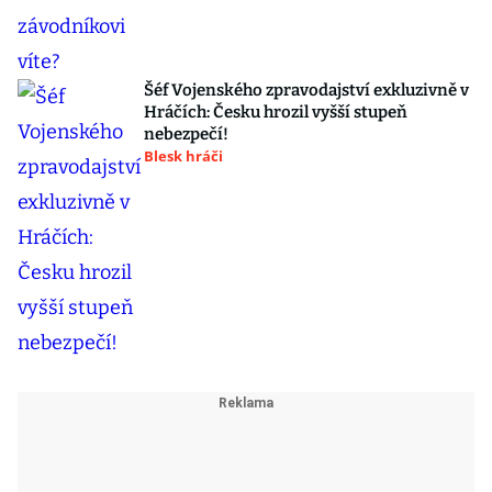
Šéf Vojenského zpravodajství exkluzivně v
Hráčích: Česku hrozil vyšší stupeň
nebezpečí!
Blesk hráči