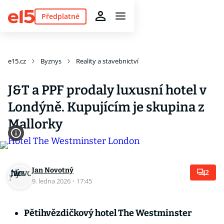
Předplatné
e15.cz
Byznys
Reality a stavebnictví
J&T a PPF prodaly luxusní hotel v
Londýně. Kupujícím je skupina z
Mallorky
Jan Novotný
2
9. ledna 2026
·
17:45
Pětihvězdičkový hotel The Westminster