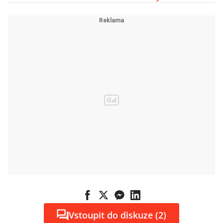
vznikne
u hlavního
nádraží
Vstoupit do diskuze (2)