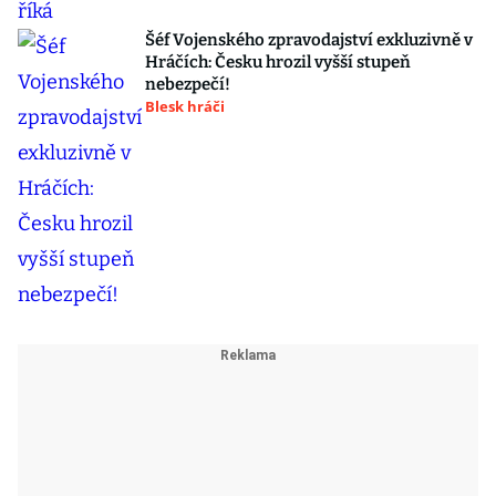
Šéf Vojenského zpravodajství exkluzivně v
Hráčích: Česku hrozil vyšší stupeň
nebezpečí!
Blesk hráči