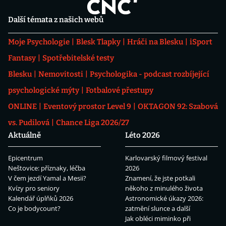
Další témata z našich webů
Moje Psychologie
Blesk Tlapky
Hráči na Blesku
iSport
Fantasy
Spotřebitelské testy
Blesku
Nemovitosti
Psychologika - podcast rozbíjející
psychologické mýty
Fotbalové přestupy
ONLINE
Eventový prostor Level 9
OKTAGON 92: Szabová
vs. Pudilová
Chance Liga 2026/27
Aktuálně
Léto 2026
Epicentrum
Karlovarský filmový festival
Neštovice: příznaky, léčba
2026
V čem jezdí Yamal a Mesii?
Znamení, že jste potkali
Kvízy pro seniory
někoho z minulého života
Kalendář úplňků 2026
Astronomické úkazy 2026:
Co je bodycount?
zatmění slunce a další
Jak obléci miminko při