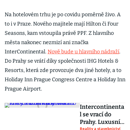
Na hotelovém trhu je po covidu poměrně živo. A
to i v Praze. Nového majitele mají Hilton či Four
Seasons, kam vstoupila právě PPF. Z hlavního
města nakonec nezmizí ani značka
InterContinental.
Nově bude u hlavního nádraží
.
Do Prahy se vrátí díky společnosti IHG Hotels &
Resorts, která zde provozuje dva jiné hotely, a to
Holiday Inn Prague Congress Centre a Holiday Inn
Prague Airport.
Intercontinenta
l se vrací do
Prahy. Luxusní
ubytování
Reality a stavebnictví