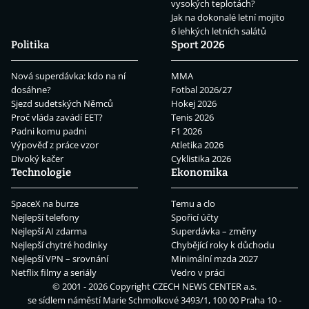
vysokých teplotách?
Jak na dokonalé letní mojito
6 lehkých letních salátů
Politika
Sport 2026
Nová superdávka: kdo na ní
MMA
dosáhne?
Fotbal 2026/27
Sjezd sudetských Němců
Hokej 2026
Proč vláda zavádí EET?
Tenis 2026
Padni komu padni
F1 2026
Výpověď z práce vzor
Atletika 2026
Divoký kačer
Cyklistika 2026
Technologie
Ekonomika
SpaceX na burze
Temu a clo
Nejlepší telefony
Spořicí účty
Nejlepší AI zdarma
Superdávka – změny
Nejlepší chytré hodinky
Chybějící roky k důchodu
Nejlepší VPN – srovnání
Minimální mzda 2027
Netflix filmy a seriály
Vedro v práci
© 2001 - 2026 Copyright
CZECH NEWS CENTER a.s.
se sídlem náměstí Marie Schmolkové 3493/1, 100 00 Praha 10 -