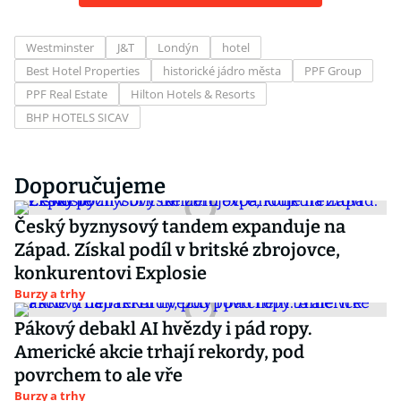
Westminster
J&T
Londýn
hotel
Best Hotel Properties
historické jádro města
PPF Group
PPF Real Estate
Hilton Hotels & Resorts
BHP HOTELS SICAV
Doporučujeme
Český byznysový tandem expanduje na
Západ. Získal podíl v britské zbrojovce,
konkurentovi Explosie
Burzy a trhy
Pákový debakl AI hvězdy i pád ropy.
Americké akcie trhají rekordy, pod
povrchem to ale vře
Burzy a trhy