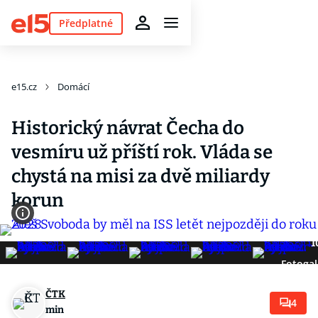
Předplatné
e15.cz
Domácí
Historický návrat Čecha do
vesmíru už příští rok. Vláda se
chystá na misi za dvě miliardy
korun
1
Fotogal
ČTK
4
min