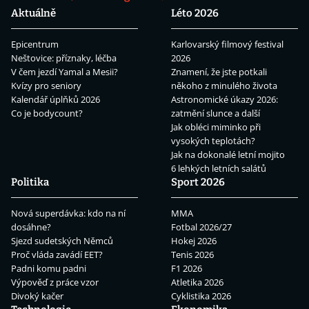
Aktuálně
Léto 2026
Epicentrum
Karlovarský filmový festival
Neštovice: příznaky, léčba
2026
V čem jezdí Yamal a Mesii?
Znamení, že jste potkali
Kvízy pro seniory
někoho z minulého života
Kalendář úplňků 2026
Astronomické úkazy 2026:
Co je bodycount?
zatmění slunce a další
Jak obléci miminko při
vysokých teplotách?
Jak na dokonalé letní mojito
6 lehkých letních salátů
Politika
Sport 2026
Nová superdávka: kdo na ní
MMA
dosáhne?
Fotbal 2026/27
Sjezd sudetských Němců
Hokej 2026
Proč vláda zavádí EET?
Tenis 2026
Padni komu padni
F1 2026
Výpověď z práce vzor
Atletika 2026
Divoký kačer
Cyklistika 2026