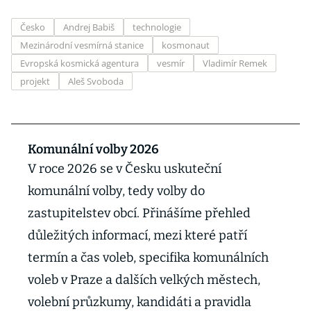
Česko
Andrej Babiš
technologie
Mezinárodní vesmírná stanice
kosmonaut
Evropská kosmická agentura
vesmír
Vladimír Remek
projekt
Aleš Svoboda
Komunální volby 2026
V roce 2026 se v Česku uskuteční
komunální volby, tedy volby do
zastupitelstev obcí. Přinášíme přehled
důležitých informací, mezi které patří
termín a čas voleb, specifika komunálních
voleb v Praze a dalších velkých městech,
volební průzkumy, kandidáti a pravidla