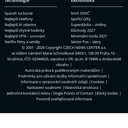
Technologie
Ekonomika
SpaceX na burze
Smrt OSVČ
Nejlepší telefony
Spořicí účty
Nejlepší AI zdarma
Superdávka – změny
Nejlepší chytré hodinky
Důchody 2027
Nejlepší VPN – srovnání
Minimální mzda 2027
Netflix filmy a seriály
Senior Pas – slevy
© 2001 - 2026 Copyright
CZECH NEWS CENTER a.s.
se sídlem náměstí Marie Schmolkové 3493/1, 100 00 Praha 10 -
Strašnice, IČO: 02346826, zapsána v OR, sp.zn. B 19490 a dodavatelé
obsahu
Autorská práva k publikovaným materiálům
Podmínky pro užívání služby informační společnosti
Informace o zpracování osobních údajů
Cookies
Nastavení soukromí
Vlastnická struktura
Jednotná kontaktní místa / Single Points of Contact
Etický kodex
Povinně zveřejňované informace