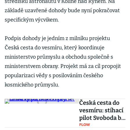
středisku astronautů v Kolíně nad Rýnem. Na
základě uzavřené dohody bude nyní pokračovat
specifickým výcvikem.
Podpis dohody je jedním z milníku projektu
Česká cesta do vesmíru, který koordinuje
ministerstvo průmyslu a obchodu společně s
ministerstvem obrany. Projekt má za cíl propojit
popularizaci vědy s posilováním českého
kosmického průmyslu.
Česká cesta do
vesmíru: stíhací
pilot Svoboda by
se tam měl
FLOW