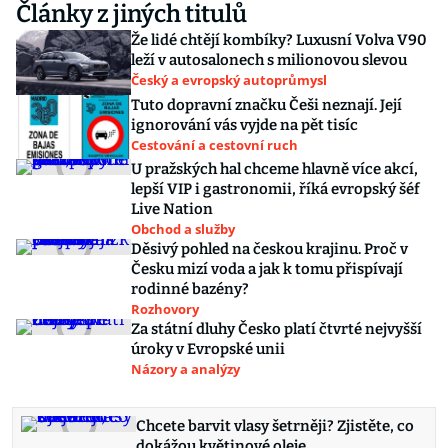
Články z jiných titulů
Že lidé chtějí kombíky? Luxusní Volva V90
leží v autosalonech s milionovou slevou
Český a evropský autoprůmysl
Tuto dopravní značku Češi neznají. Její
ignorování vás vyjde na pět tisíc
Cestování a cestovní ruch
U pražských hal chceme hlavně více akcí,
lepší VIP i gastronomii, říká evropský šéf
Live Nation
Obchod a služby
Děsivý pohled na českou krajinu. Proč v
Česku mizí voda a jak k tomu přispívají
rodinné bazény?
Rozhovory
Za státní dluhy Česko platí čtvrté nejvyšší
úroky v Evropské unii
Názory a analýzy
Chcete barvit vlasy šetrněji? Zjistěte, co
dokážou květinové oleje