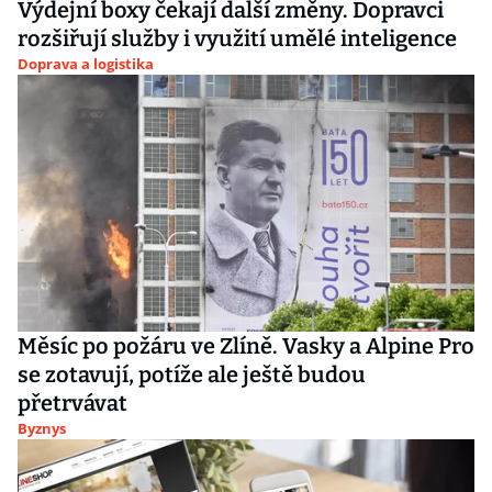
Výdejní boxy čekají další změny. Dopravci
rozšiřují služby i využití umělé inteligence
Doprava a logistika
Měsíc po požáru ve Zlíně. Vasky a Alpine Pro
se zotavují, potíže ale ještě budou
přetrvávat
Byznys