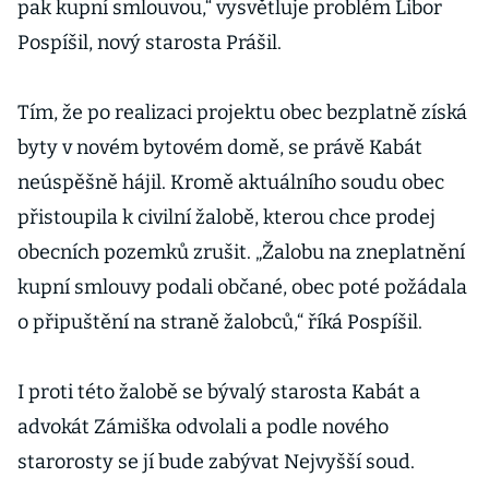
pak kupní smlouvou,“ vysvětluje problém Libor
Pospíšil, nový starosta Prášil.
Tím, že po realizaci projektu obec bezplatně získá
byty v novém bytovém domě, se právě Kabát
neúspěšně hájil. Kromě aktuálního soudu obec
přistoupila k civilní žalobě, kterou chce prodej
obecních pozemků zrušit. „Žalobu na zneplatnění
kupní smlouvy podali občané, obec poté požádala
o připuštění na straně žalobců,“ říká Pospíšil.
I proti této žalobě se bývalý starosta Kabát a
advokát Zámiška odvolali a podle nového
starorosty se jí bude zabývat Nejvyšší soud.