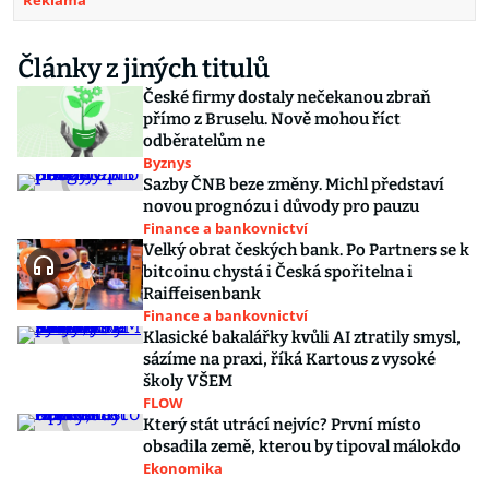
Reklama
Články z jiných titulů
České firmy dostaly nečekanou zbraň
přímo z Bruselu. Nově mohou říct
odběratelům ne
Byznys
Sazby ČNB beze změny. Michl představí
novou prognózu i důvody pro pauzu
Finance a bankovnictví
Velký obrat českých bank. Po Partners se k
bitcoinu chystá i Česká spořitelna i
Raiffeisenbank
Finance a bankovnictví
Klasické bakalářky kvůli AI ztratily smysl,
sázíme na praxi, říká Kartous z vysoké
školy VŠEM
FLOW
Který stát utrácí nejvíc? První místo
obsadila země, kterou by tipoval málokdo
Ekonomika