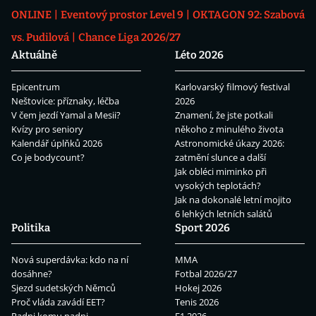
ONLINE
Eventový prostor Level 9
OKTAGON 92: Szabová
vs. Pudilová
Chance Liga 2026/27
Aktuálně
Léto 2026
Epicentrum
Karlovarský filmový festival
Neštovice: příznaky, léčba
2026
V čem jezdí Yamal a Mesii?
Znamení, že jste potkali
Kvízy pro seniory
někoho z minulého života
Kalendář úplňků 2026
Astronomické úkazy 2026:
Co je bodycount?
zatmění slunce a další
Jak obléci miminko při
vysokých teplotách?
Jak na dokonalé letní mojito
6 lehkých letních salátů
Politika
Sport 2026
Nová superdávka: kdo na ní
MMA
dosáhne?
Fotbal 2026/27
Sjezd sudetských Němců
Hokej 2026
Proč vláda zavádí EET?
Tenis 2026