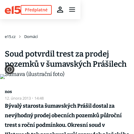
Předplatné
e15.cz
Domácí
Soud potvrdil trest za prodej
pozemků v šumavských Prášilech
nos
12. února 2013
·
14:48
Bývalý starosta šumavských Prášil dostal za
nevýhodný prodej obecních pozemků půlroční
trest s roční podmínkou. Okresní soud v