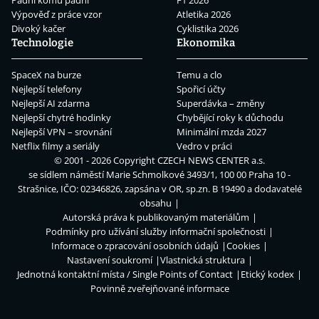
Padni komu padni
F1 2026
Výpověď z práce vzor
Atletika 2026
Divoký kačer
Cyklistika 2026
Technologie
Ekonomika
SpaceX na burze
Temu a clo
Nejlepší telefony
Spořicí účty
Nejlepší AI zdarma
Superdávka – změny
Nejlepší chytré hodinky
Chybějící roky k důchodu
Nejlepší VPN – srovnání
Minimální mzda 2027
Netflix filmy a seriály
Vedro v práci
© 2001 - 2026 Copyright
CZECH NEWS CENTER a.s.
se sídlem náměstí Marie Schmolkové 3493/1, 100 00 Praha 10 -
Strašnice, IČO: 02346826, zapsána v OR, sp.zn. B 19490 a dodavatelé
obsahu
Autorská práva k publikovaným materiálům
Podmínky pro užívání služby informační společnosti
Informace o zpracování osobních údajů
Cookies
Nastavení soukromí
Vlastnická struktura
Jednotná kontaktní místa / Single Points of Contact
Etický kodex
Povinně zveřejňované informace