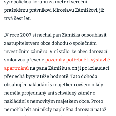
symbolickou korunu za metr čtvereční
pražskému právníkovi Miroslavu Zámiškovi, již
trvá šest let.
„V roce 2007 si nechal pan Zámiška odsouhlasit
zastupitelstvem obce dohodu o společném
investičním záměru. V ní stálo, že obec darovací
smlouvou převede
pozemky potřebné k výstavbě
apartmánů
na pana Zámišku a on jí po kolaudaci
přenechá byty v téže hodnotě. Tato dohoda
obsahující nakládání s majetkem ovšem nikdy
neměla projednaný ani schválený záměr o
nakládání s nemovitým majetkem obce. Proto
nemohla být ani nikdy naplněna darovací natož