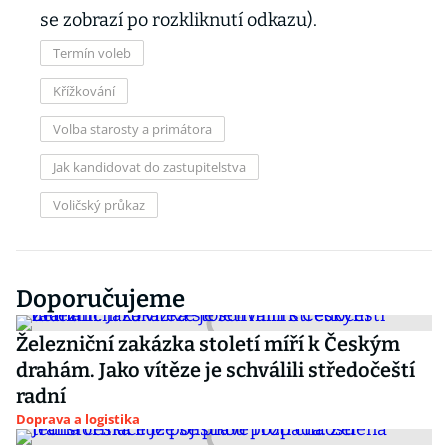
se zobrazí po rozkliknutí odkazu).
Termín voleb
Křížkování
Volba starosty a primátora
Jak kandidovat do zastupitelstva
Voličský průkaz
Doporučujeme
Železniční zakázka století míří k Českým
drahám. Jako vítěze je schválili středočeští
radní
Doprava a logistika