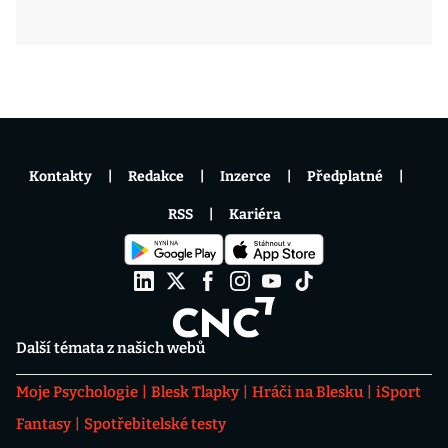
Kontakty
Redakce
Inzerce
Předplatné
RSS
Kariéra
Další témata z našich webů
Moje Psychologie
Blesk Tlapky
Hráči na Blesku
iSport
Fantasy
Spotřebitelské testy