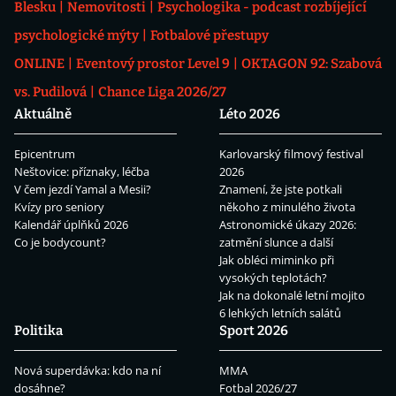
Blesku
Nemovitosti
Psychologika - podcast rozbíjející
psychologické mýty
Fotbalové přestupy
ONLINE
Eventový prostor Level 9
OKTAGON 92: Szabová
vs. Pudilová
Chance Liga 2026/27
Aktuálně
Léto 2026
Epicentrum
Karlovarský filmový festival
Neštovice: příznaky, léčba
2026
V čem jezdí Yamal a Mesii?
Znamení, že jste potkali
Kvízy pro seniory
někoho z minulého života
Kalendář úplňků 2026
Astronomické úkazy 2026:
Co je bodycount?
zatmění slunce a další
Jak obléci miminko při
vysokých teplotách?
Jak na dokonalé letní mojito
6 lehkých letních salátů
Politika
Sport 2026
Nová superdávka: kdo na ní
MMA
dosáhne?
Fotbal 2026/27