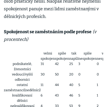
osob prakticky neliší. Naopak relativně nejmenší
spokojenost panuje mezi lidmi zaměstnanými v
dělnických profesích.
Spokojenost se zaměstnáním podle profese
(v
procentech)
velmi
spíše
tak
spíše
vel
spokojen
spokojen
napůl
nespokojen
nespo
podnikatelé,
31
42
25
3
0
živnostníci
vedoucí/vyšší
30
50
20
0
0
odborníci
ostatní
11
44
40
5
1
zaměstnanci(nedělníci)
kvalifikovaní
6
43
46
5
1
dělníci
nekvalifikovaní
4
33
53
9
2