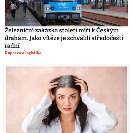
Železniční zakázka století míří k Českým
drahám. Jako vítěze je schválili středočeští
radní
Doprava a logistika