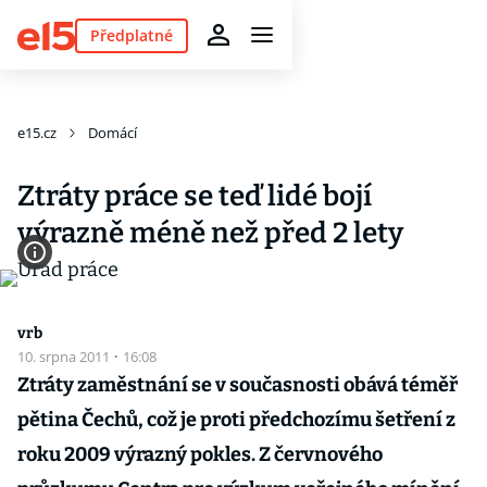
Předplatné
e15.cz
Domácí
Ztráty práce se teď lidé bojí
výrazně méně než před 2 lety
vrb
10. srpna 2011
·
16:08
Ztráty zaměstnání se v současnosti obává téměř
pětina Čechů, což je proti předchozímu šetření z
roku 2009 výrazný pokles. Z červnového