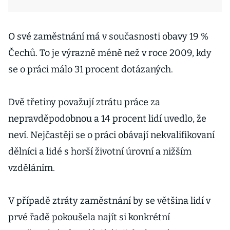
O své zaměstnání má v současnosti obavy 19 %
Čechů. To je výrazně méně než v roce 2009, kdy
se o práci málo 31 procent dotázaných.
Dvě třetiny považují ztrátu práce za
nepravděpodobnou a 14 procent lidí uvedlo, že
neví. Nejčastěji se o práci obávají nekvalifikovaní
dělníci a lidé s horší životní úrovní a nižším
vzděláním.
V případě ztráty zaměstnání by se většina lidí v
prvé řadě pokoušela najít si konkrétní