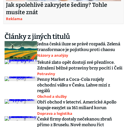
Jak spolehlivě zakryjete šediny? Tohle
musíte znát
Reklama
Články z jiných titulů
Jedna česká iluze se právě rozpadá. Zelená
transformace je pojistkou proti chaosu
Názory a analýzy
Tekuté zlato opět dostojí své přezdívce.
Zdražení běžné potraviny brzy pocítí i Češi
Potraviny
Penny Market a Coca-Cola rozjely
obchodní válku v Česku. Lahve mizí z
regálů
Obchod a služby
Obří obchod v letectví. Americké Apollo
kupuje easyJet za 161 miliard korun
Doprava a logistika
České firmy dostaly nečekanou zbraň
přímo z Bruselu. Nově mohou říct