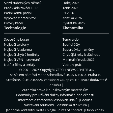
Sjezd sudetských Němců
Hokej 2026
Proč vláda zavádí EET?
Tenis 2026
Padni komu padni
F1 2026
Výpověď z práce vzor
Atletika 2026
Divoký kačer
Cyklistika 2026
Technologie
Ekonomika
SpaceX na burze
Temu a clo
Nejlepší telefony
Spořicí účty
Nejlepší AI zdarma
Superdávka – změny
Nejlepší chytré hodinky
Chybějící roky k důchodu
Nejlepší VPN – srovnání
Minimální mzda 2027
Netflix filmy a seriály
Vedro v práci
© 2001 - 2026 Copyright
CZECH NEWS CENTER a.s.
se sídlem náměstí Marie Schmolkové 3493/1, 100 00 Praha 10 -
Strašnice, IČO: 02346826, zapsána v OR, sp.zn. B 19490 a dodavatelé
obsahu
Autorská práva k publikovaným materiálům
Podmínky pro užívání služby informační společnosti
Informace o zpracování osobních údajů
Cookies
Nastavení soukromí
Vlastnická struktura
Jednotná kontaktní místa / Single Points of Contact
Etický kodex